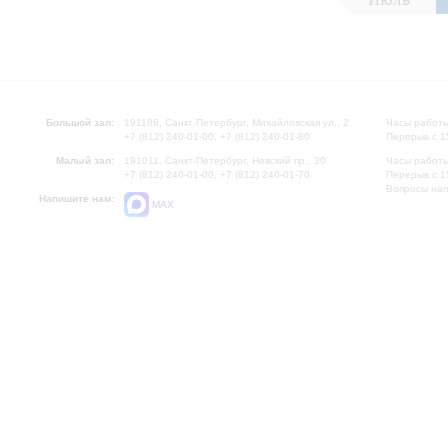
Большой зал:
191186, Санкт-Петербург, Михайловская ул., 2
Часы работы
+7 (812) 240-01-00, +7 (812) 240-01-80
Перерыв с 1
Малый зал:
191011, Санкт-Петербург, Невский пр., 30
Часы работы
+7 (812) 240-01-00, +7 (812) 240-01-70
Перерыв с 1
Вопросы на
Напишите нам:
MAX