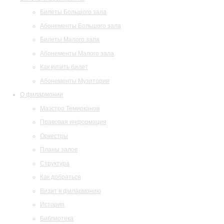
Билеты Большого зала
Абонементы Большого зала
Билеты Малого зала
Абонементы Малого зала
Как купить билет
Абонементы Музитория
О филармонии
Маэстро Темирканов
Правовая информация
Оркестры
Планы залов
Структура
Как добраться
Визит в филармонию
История
Библиотека