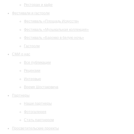
Ресторан и кафе
Фестивали и гастроли
Фестиваль «Площадь Искусств»
Фестиваль «Музыкальная коллекция»
Фестиваль «Барокко в белую ночь»
Гастроли
СМИ о нас
Все публикации
Рецензии
Интервью
Время Шостаковича
Партнеры
Наши партнеры
Фотогалерея
Стать партнером
Просветительские проекты