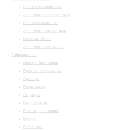
Билеты Большого зала
Абонементы Большого зала
Билеты Малого зала
Абонементы Малого зала
Как купить билет
Абонементы Музитория
О филармонии
Маэстро Темирканов
Правовая информация
Оркестры
Планы залов
Структура
Как добраться
Визит в филармонию
История
Библиотека