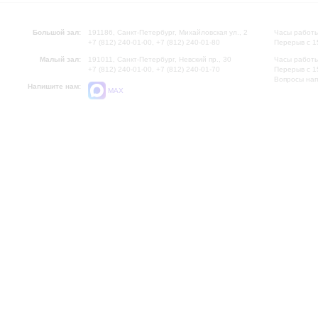
Большой зал:
191186, Санкт-Петербург, Михайловская ул., 2
Часы работы
+7 (812) 240-01-00, +7 (812) 240-01-80
Перерыв с 1
Малый зал:
191011, Санкт-Петербург, Невский пр., 30
Часы работы
+7 (812) 240-01-00, +7 (812) 240-01-70
Перерыв с 1
Вопросы на
Напишите нам:
MAX