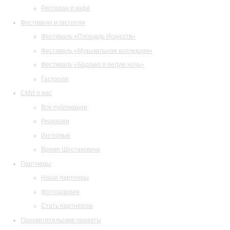
Ресторан и кафе
Фестивали и гастроли
Фестиваль «Площадь Искусств»
Фестиваль «Музыкальная коллекция»
Фестиваль «Барокко в белую ночь»
Гастроли
СМИ о нас
Все публикации
Рецензии
Интервью
Время Шостаковича
Партнеры
Наши партнеры
Фотогалерея
Стать партнером
Просветительские проекты