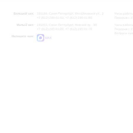
Большой зал:
191186, Санкт-Петербург, Михайловская ул., 2
Часы работы
+7 (812) 240-01-00, +7 (812) 240-01-80
Перерыв с 1
Малый зал:
191011, Санкт-Петербург, Невский пр., 30
Часы работы
+7 (812) 240-01-00, +7 (812) 240-01-70
Перерыв с 1
Вопросы на
Напишите нам:
MAX