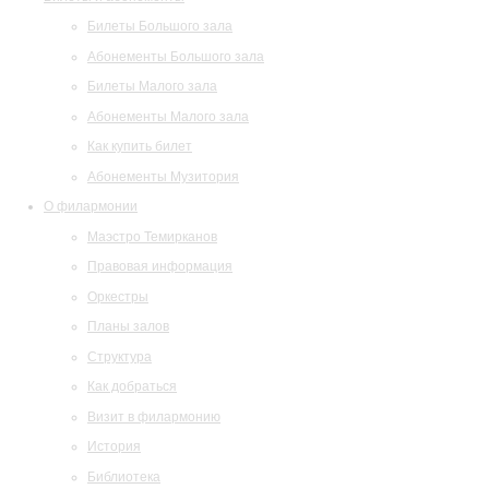
Билеты Большого зала
Абонементы Большого зала
Билеты Малого зала
Абонементы Малого зала
Как купить билет
Абонементы Музитория
О филармонии
Маэстро Темирканов
Правовая информация
Оркестры
Планы залов
Структура
Как добраться
Визит в филармонию
История
Библиотека