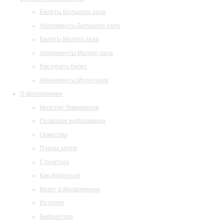
Билеты Большого зала
Абонементы Большого зала
Билеты Малого зала
Абонементы Малого зала
Как купить билет
Абонементы Музитория
О филармонии
Маэстро Темирканов
Правовая информация
Оркестры
Планы залов
Структура
Как добраться
Визит в филармонию
История
Библиотека