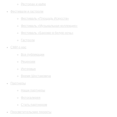
Ресторан и кафе
Фестивали и гастроли
Фестиваль «Площадь Искусств»
Фестиваль «Музыкальная коллекция»
Фестиваль «Барокко в белую ночь»
Гастроли
СМИ о нас
Все публикации
Рецензии
Интервью
Время Шостаковича
Партнеры
Наши партнеры
Фотогалерея
Стать партнером
Просветительские проекты