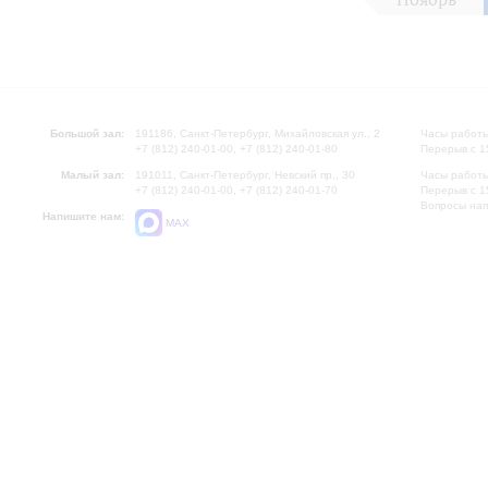
Большой зал:
191186, Санкт-Петербург, Михайловская ул., 2
Часы работы
+7 (812) 240-01-00, +7 (812) 240-01-80
Перерыв с 1
Малый зал:
191011, Санкт-Петербург, Невский пр., 30
Часы работы
+7 (812) 240-01-00, +7 (812) 240-01-70
Перерыв с 1
Вопросы на
Напишите нам:
MAX