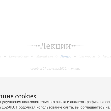
Лекции
я
Большой зал
Малый зал
Лекции
Экскурсии
Пушк
сегодня 07 августа 2026, пятница
Июль
Август
Сентябрь
Октябрь
Ноябрь
Декабр
9
10
11
12
13
14
15
16
17
18
19
20
21
22
23
ание cookies
я улучшения пользовательского опыта и анализа трафика на ос
 152-ФЗ. Продолжая использование сайта, вы соглашаетесь на 