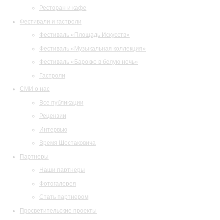
Ресторан и кафе
Фестивали и гастроли
Фестиваль «Площадь Искусств»
Фестиваль «Музыкальная коллекция»
Фестиваль «Барокко в белую ночь»
Гастроли
СМИ о нас
Все публикации
Рецензии
Интервью
Время Шостаковича
Партнеры
Наши партнеры
Фотогалерея
Стать партнером
Просветительские проекты