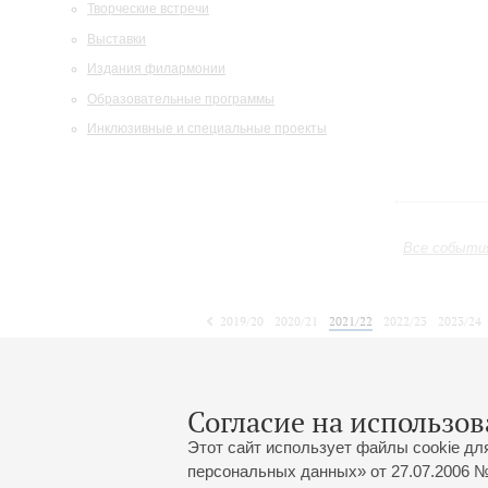
Творческие встречи
Выставки
Издания филармонии
Образовательные программы
Инклюзивные и специальные проекты
Все событи
2019/20
2020/21
2021/22
2022/23
2023/24
2024/25
2025/26
2026/27
Апрель
Май
Июнь
1
2
3
4
5
6
7
8
Согласие на использов
Этот сайт использует файлы cookie дл
персональных данных» от 27.07.2006 №