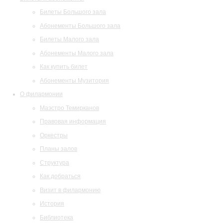
Билеты Большого зала
Абонементы Большого зала
Билеты Малого зала
Абонементы Малого зала
Как купить билет
Абонементы Музитория
О филармонии
Маэстро Темирканов
Правовая информация
Оркестры
Планы залов
Структура
Как добраться
Визит в филармонию
История
Библиотека