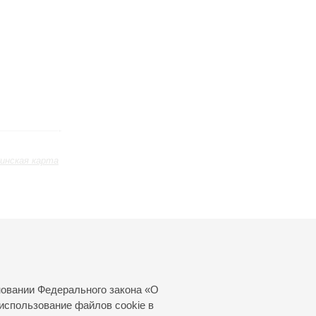
инская карта
ь
Январь
Февраль
Март
24
25
26
27
28
29
30
31
новании Федерального закона «О
использование файлов cookie в