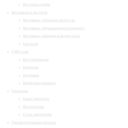
Ресторан и кафе
Фестивали и гастроли
Фестиваль «Площадь Искусств»
Фестиваль «Музыкальная коллекция»
Фестиваль «Барокко в белую ночь»
Гастроли
СМИ о нас
Все публикации
Рецензии
Интервью
Время Шостаковича
Партнеры
Наши партнеры
Фотогалерея
Стать партнером
Просветительские проекты