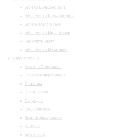
Билеты Большого зала
Абонементы Большого зала
Билеты Малого зала
Абонементы Малого зала
Как купить билет
Абонементы Музитория
О филармонии
Маэстро Темирканов
Правовая информация
Оркестры
Планы залов
Структура
Как добраться
Визит в филармонию
История
Библиотека