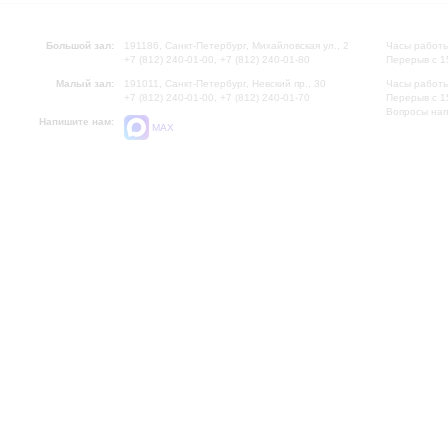
Большой зал:
191186, Санкт-Петербург, Михайловская ул., 2
Часы работы
+7 (812) 240-01-00, +7 (812) 240-01-80
Перерыв с 1
Малый зал:
191011, Санкт-Петербург, Невский пр., 30
Часы работы
+7 (812) 240-01-00, +7 (812) 240-01-70
Перерыв с 1
Вопросы на
Напишите нам:
MAX