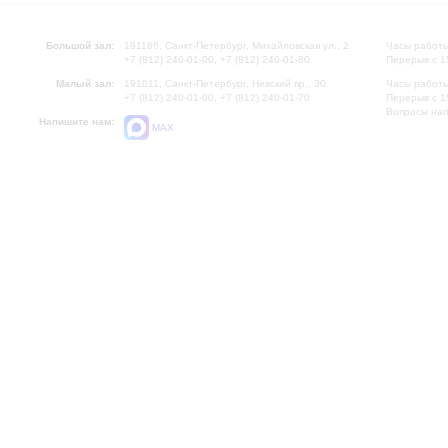
Большой зал:
191186, Санкт-Петербург, Михайловская ул., 2
Часы работы
+7 (812) 240-01-00, +7 (812) 240-01-80
Перерыв с 1
Малый зал:
191011, Санкт-Петербург, Невский пр., 30
Часы работы
+7 (812) 240-01-00, +7 (812) 240-01-70
Перерыв с 1
Вопросы на
Напишите нам:
MAX