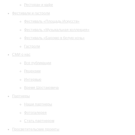
Ресторан и кафе
Фестивали и гастроли
Фестиваль «Площадь Искусств»
Фестиваль «Музыкальная коллекция»
Фестиваль «Барокко в белую ночь»
Гастроли
СМИ о нас
Все публикации
Рецензии
Интервью
Время Шостаковича
Партнеры
Наши партнеры
Фотогалерея
Стать партнером
Просветительские проекты