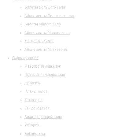
Билеты Большого зала
Абонементы Большого зала
Билеты Малого зала
Абонементы Малого зала
Как купить билет
Абонементы Музитория
О филармонии
Маэстро Темирканов
Правовая информация
Оркестры
Планы залов
Структура
Как добраться
Визит в филармонию
История
Библиотека