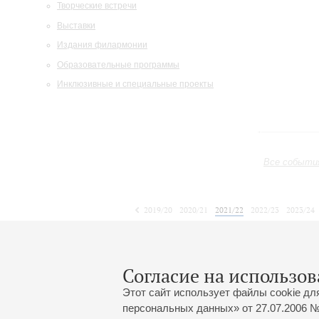
Творческие встречи
Выставки
Издания филармонии
Образовательные программы
Инклюзивные и специальные проекты
Все событи
2019/20
2020/21
2021/22
2022/23
2023/24
2024/25
2025/26
2026/27
Январь
Февраль
Март
1
2
3
4
5
6
7
8
Согласие на использов
Этот сайт использует файлы cookie дл
персональных данных» от 27.07.2006 №