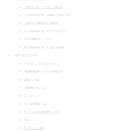
Билеты Большого зала
Абонементы Большого зала
Билеты Малого зала
Абонементы Малого зала
Как купить билет
Абонементы Музитория
О филармонии
Маэстро Темирканов
Правовая информация
Оркестры
Планы залов
Структура
Как добраться
Визит в филармонию
История
Библиотека