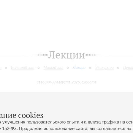
Лекции
я
Большой зал
Малый зал
Лекции
Экскурсии
Пушк
сегодня 08 августа 2026, суббота
Апрель
Май
Июнь
Июль
Август
Сентябр
9
10
11
12
13
14
15
16
17
18
19
20
21
22
23
ание cookies
я улучшения пользовательского опыта и анализа трафика на ос
 152-ФЗ. Продолжая использование сайта, вы соглашаетесь на 