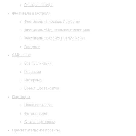
Ресторан и кафе
Фестивали и гастроли
Фестиваль «Площадь Искусств»
Фестиваль «Музыкальная коллекция»
Фестиваль «Барокко в белую ночь»
Гастроли
СМИ о нас
Все публикации
Рецензии
Интервью
Время Шостаковича
Партнеры
Наши партнеры
Фотогалерея
Стать партнером
Просветительские проекты