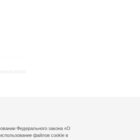
инская карта
ь
Октябрь
Ноябрь
Декабрь
24
25
26
27
28
29
30
31
новании Федерального закона «О
использование файлов cookie в