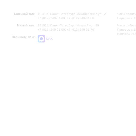
Большой зал:
191186, Санкт-Петербург, Михайловская ул., 2
Часы работы
+7 (812) 240-01-00, +7 (812) 240-01-80
Перерыв с 1
Малый зал:
191011, Санкт-Петербург, Невский пр., 30
Часы работы
+7 (812) 240-01-00, +7 (812) 240-01-70
Перерыв с 1
Вопросы на
Напишите нам:
MAX