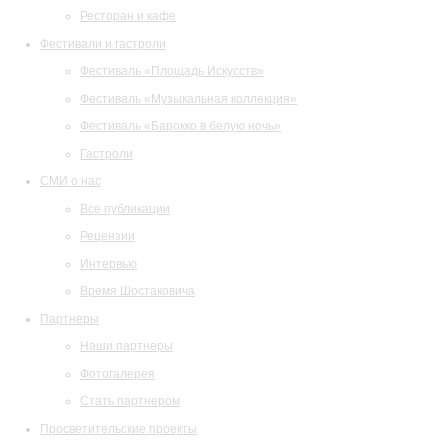
Ресторан и кафе
Фестивали и гастроли
Фестиваль «Площадь Искусств»
Фестиваль «Музыкальная коллекция»
Фестиваль «Барокко в белую ночь»
Гастроли
СМИ о нас
Все публикации
Рецензии
Интервью
Время Шостаковича
Партнеры
Наши партнеры
Фотогалерея
Стать партнером
Просветительские проекты