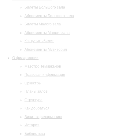
Билеты Большого зала
Абонементы Большого зала
Билеты Малого зала
Абонементы Малого зала
Как купить билет
Абонементы Музитория
О филармонии
Маэстро Темирканов
Правовая информация
Оркестры
Планы залов
Структура
Как добраться
Визит в филармонию
История
Библиотека