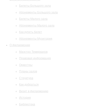
Билеты Большого зала
Абонементы Большого зала
Билеты Малого зала
Абонементы Малого зала
Как купить билет
Абонементы Музитория
О филармонии
Маэстро Темирканов
Правовая информация
Оркестры
Планы залов
Структура
Как добраться
Визит в филармонию
История
Библиотека