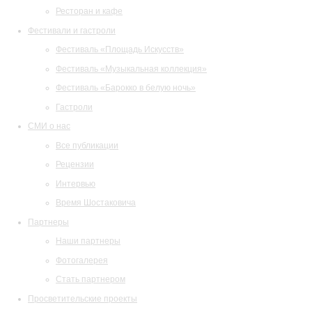
Ресторан и кафе
Фестивали и гастроли
Фестиваль «Площадь Искусств»
Фестиваль «Музыкальная коллекция»
Фестиваль «Барокко в белую ночь»
Гастроли
СМИ о нас
Все публикации
Рецензии
Интервью
Время Шостаковича
Партнеры
Наши партнеры
Фотогалерея
Стать партнером
Просветительские проекты