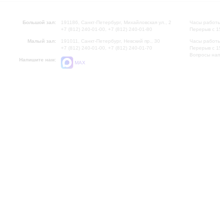
Большой зал:
191186, Санкт-Петербург, Михайловская ул., 2
Часы работы
+7 (812) 240-01-00, +7 (812) 240-01-80
Перерыв с 1
Малый зал:
191011, Санкт-Петербург, Невский пр., 30
Часы работы
+7 (812) 240-01-00, +7 (812) 240-01-70
Перерыв с 1
Вопросы на
Напишите нам:
MAX