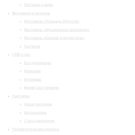
Ресторан и кафе
Фестивали и гастроли
Фестиваль «Площадь Искусств»
Фестиваль «Музыкальная коллекция»
Фестиваль «Барокко в белую ночь»
Гастроли
СМИ о нас
Все публикации
Рецензии
Интервью
Время Шостаковича
Партнеры
Наши партнеры
Фотогалерея
Стать партнером
Просветительские проекты