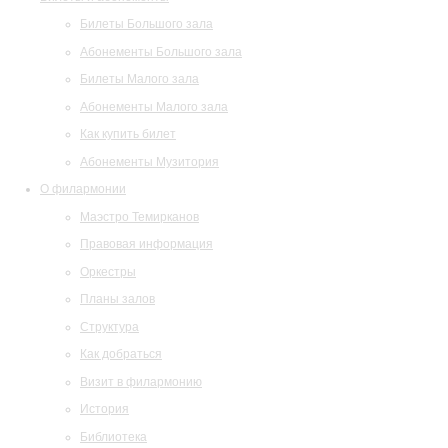
Билеты Большого зала
Абонементы Большого зала
Билеты Малого зала
Абонементы Малого зала
Как купить билет
Абонементы Музитория
О филармонии
Маэстро Темирканов
Правовая информация
Оркестры
Планы залов
Структура
Как добраться
Визит в филармонию
История
Библиотека