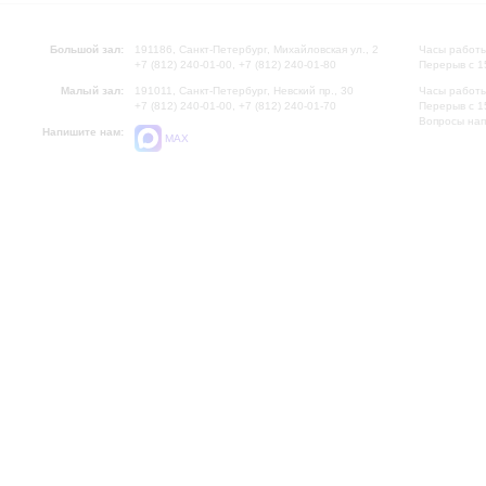
Большой зал:
191186, Санкт-Петербург, Михайловская ул., 2
Часы работы
+7 (812) 240-01-00, +7 (812) 240-01-80
Перерыв с 1
Малый зал:
191011, Санкт-Петербург, Невский пр., 30
Часы работы
+7 (812) 240-01-00, +7 (812) 240-01-70
Перерыв с 1
Вопросы на
Напишите нам:
MAX