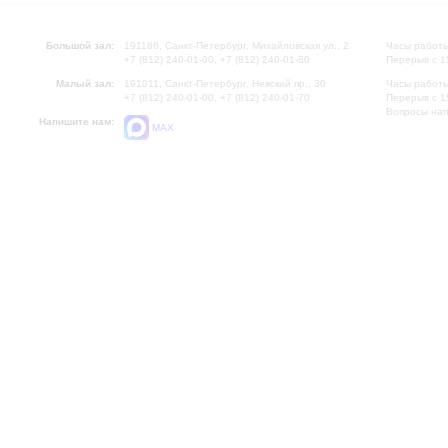
Большой зал:
191186, Санкт-Петербург, Михайловская ул., 2
Часы работы
+7 (812) 240-01-00, +7 (812) 240-01-80
Перерыв с 1
Малый зал:
191011, Санкт-Петербург, Невский пр., 30
Часы работы
+7 (812) 240-01-00, +7 (812) 240-01-70
Перерыв с 1
Вопросы на
Напишите нам:
MAX