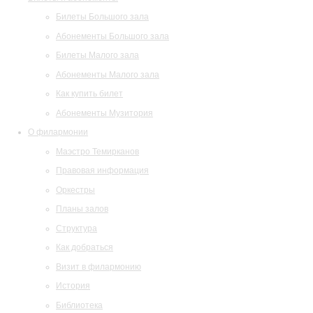
Билеты Большого зала
Абонементы Большого зала
Билеты Малого зала
Абонементы Малого зала
Как купить билет
Абонементы Музитория
О филармонии
Маэстро Темирканов
Правовая информация
Оркестры
Планы залов
Структура
Как добраться
Визит в филармонию
История
Библиотека