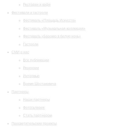
Ресторан и кафе
Фестивали и гастроли
Фестиваль «Площадь Искусств»
Фестиваль «Музыкальная коллекция»
Фестиваль «Барокко в белую ночь»
Гастроли
СМИ о нас
Все публикации
Рецензии
Интервью
Время Шостаковича
Партнеры
Наши партнеры
Фотогалерея
Стать партнером
Просветительские проекты