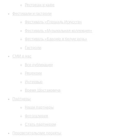
Ресторан и кафе
Фестивали и гастроли
Фестиваль «Площадь Искусств»
Фестиваль «Музыкальная коллекция»
Фестиваль «Барокко в белую ночь»
Гастроли
СМИ о нас
Все публикации
Рецензии
Интервью
Время Шостаковича
Партнеры
Наши партнеры
Фотогалерея
Стать партнером
Просветительские проекты