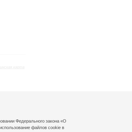
инская карта
Сентябрь
Октябрь
Ноябрь
24
25
26
27
28
29
30
31
новании Федерального закона «О
использование файлов cookie в