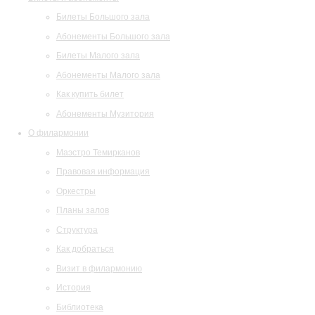
Билеты Большого зала
Абонементы Большого зала
Билеты Малого зала
Абонементы Малого зала
Как купить билет
Абонементы Музитория
О филармонии
Маэстро Темирканов
Правовая информация
Оркестры
Планы залов
Структура
Как добраться
Визит в филармонию
История
Библиотека