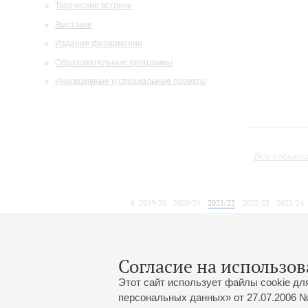
Творческие встречи
Выставки
Издания филармонии
Образовательные программы
Инклюзивные и специальные проекты
Все событи
2019/20
2020/21
2021/22
2022/23
2023/24
2024/25
2025/26
2026/27
Декабрь
Январь
Февраль
1
2
3
4
5
6
7
8
Согласие на использов
Этот сайт использует файлы cookie дл
персональных данных» от 27.07.2006 №