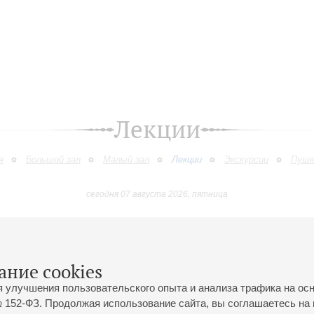
Лекции
я
Большой зал
Малый зал
Лекции
Экскурсии
Пушк
сегодня 07 августа 2026, пятница
Март
Апрель
Май
Июнь
Июль
Август
9
10
11
12
13
14
15
16
17
18
19
20
21
22
23
ание cookies
я улучшения пользовательского опыта и анализа трафика на ос
 152-ФЗ. Продолжая использование сайта, вы соглашаетесь на 