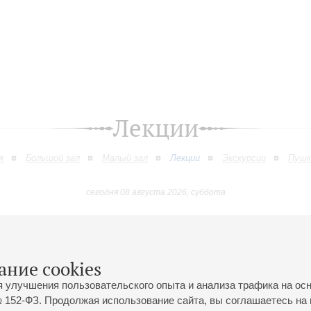
Лекции
я
Большой зал
Малый зал
Лекции
Экскурсии
Пушк
сегодня 08 августа 2026, суббота
Январь
Февраль
Март
Апрель
Май
Июнь
9
10
11
12
13
14
15
16
17
18
19
20
21
22
23
ание cookies
я улучшения пользовательского опыта и анализа трафика на ос
 152-ФЗ. Продолжая использование сайта, вы соглашаетесь на 