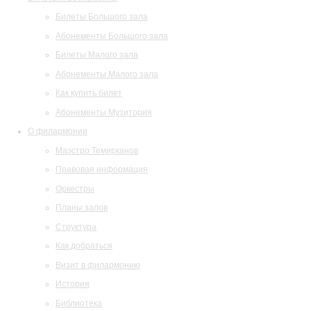
Билеты Большого зала
Абонементы Большого зала
Билеты Малого зала
Абонементы Малого зала
Как купить билет
Абонементы Музитория
О филармонии
Маэстро Темирканов
Правовая информация
Оркестры
Планы залов
Структура
Как добраться
Визит в филармонию
История
Библиотека