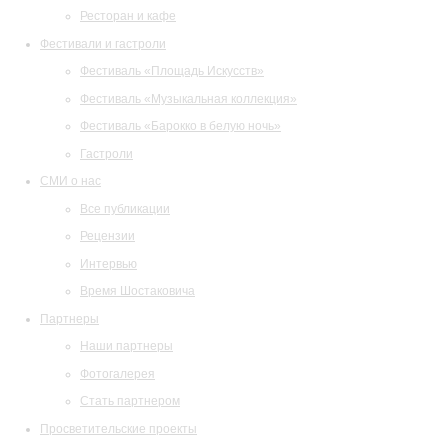
Ресторан и кафе
Фестивали и гастроли
Фестиваль «Площадь Искусств»
Фестиваль «Музыкальная коллекция»
Фестиваль «Барокко в белую ночь»
Гастроли
СМИ о нас
Все публикации
Рецензии
Интервью
Время Шостаковича
Партнеры
Наши партнеры
Фотогалерея
Стать партнером
Просветительские проекты