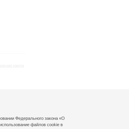
инская карта
Июль
Август
Сентябрь
24
25
26
27
28
29
30
31
новании Федерального закона «О
использование файлов cookie в