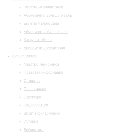
Билеты Большого зала
Абонементы Большого зала
Билеты Малого зала
Абонементы Малого зала
Как купить билет
Абонементы Музитория
О филармонии
Маэстро Темирканов
Правовая информация
Оркестры
Планы залов
Структура
Как добраться
Визит в филармонию
История
Библиотека