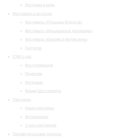
Ресторан и кафе
Фестивали и гастроли
Фестиваль «Площадь Искусств»
Фестиваль «Музыкальная коллекция»
Фестиваль «Барокко в белую ночь»
Гастроли
СМИ о нас
Все публикации
Рецензии
Интервью
Время Шостаковича
Партнеры
Наши партнеры
Фотогалерея
Стать партнером
Просветительские проекты