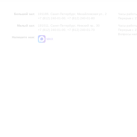
Большой зал:
191186, Санкт-Петербург, Михайловская ул., 2
Часы работы
+7 (812) 240-01-00, +7 (812) 240-01-80
Перерыв с 1
Малый зал:
191011, Санкт-Петербург, Невский пр., 30
Часы работы
+7 (812) 240-01-00, +7 (812) 240-01-70
Перерыв с 1
Вопросы на
Напишите нам:
MAX