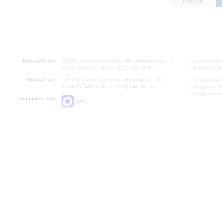
Большой зал:
191186, Санкт-Петербург, Михайловская ул., 2
Часы работы
+7 (812) 240-01-00, +7 (812) 240-01-80
Перерыв с 1
Малый зал:
191011, Санкт-Петербург, Невский пр., 30
Часы работы
+7 (812) 240-01-00, +7 (812) 240-01-70
Перерыв с 1
Вопросы на
Напишите нам:
MAX