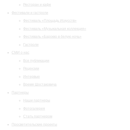
Ресторан и кафе
Фестивали и гастроли
Фестиваль «Площадь Искусств»
Фестиваль «Музыкальная коллекция»
Фестиваль «Барокко в белую ночь»
Гастроли
СМИ о нас
Все публикации
Рецензии
Интервью
Время Шостаковича
Партнеры
Наши партнеры
Фотогалерея
Стать партнером
Просветительские проекты