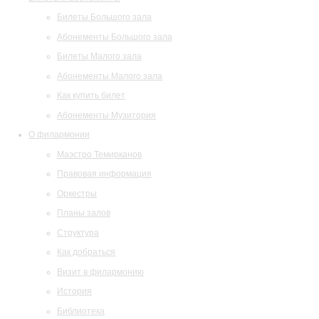
Билеты Большого зала
Абонементы Большого зала
Билеты Малого зала
Абонементы Малого зала
Как купить билет
Абонементы Музитория
О филармонии
Маэстро Темирканов
Правовая информация
Оркестры
Планы залов
Структура
Как добраться
Визит в филармонию
История
Библиотека