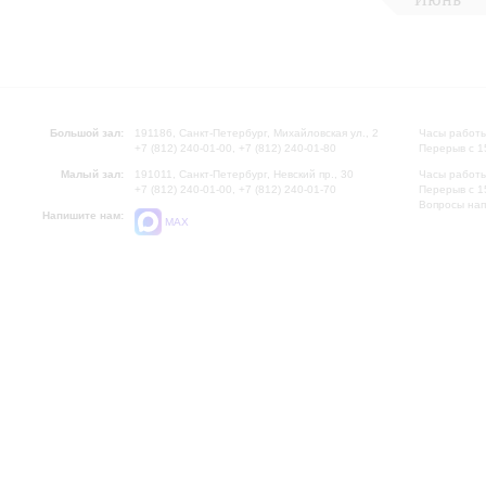
Большой зал:
191186, Санкт-Петербург, Михайловская ул., 2
Часы работы
+7 (812) 240-01-00, +7 (812) 240-01-80
Перерыв с 1
Малый зал:
191011, Санкт-Петербург, Невский пр., 30
Часы работы
+7 (812) 240-01-00, +7 (812) 240-01-70
Перерыв с 1
Вопросы на
Напишите нам:
MAX