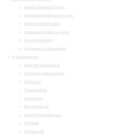
Билеты Большого зала
Абонементы Большого зала
Билеты Малого зала
Абонементы Малого зала
Как купить билет
Абонементы Музитория
О филармонии
Маэстро Темирканов
Правовая информация
Оркестры
Планы залов
Структура
Как добраться
Визит в филармонию
История
Библиотека