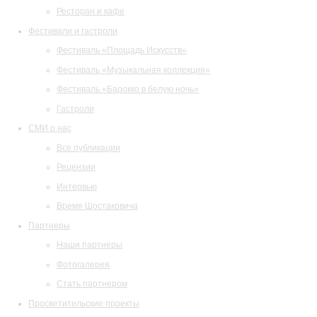
Ресторан и кафе
Фестивали и гастроли
Фестиваль «Площадь Искусств»
Фестиваль «Музыкальная коллекция»
Фестиваль «Барокко в белую ночь»
Гастроли
СМИ о нас
Все публикации
Рецензии
Интервью
Время Шостаковича
Партнеры
Наши партнеры
Фотогалерея
Стать партнером
Просветительские проекты