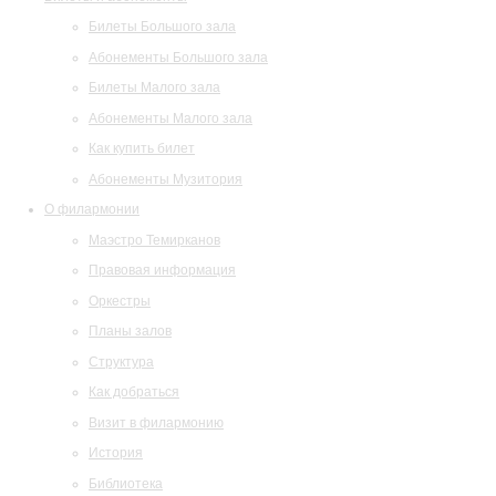
Билеты Большого зала
Абонементы Большого зала
Билеты Малого зала
Абонементы Малого зала
Как купить билет
Абонементы Музитория
О филармонии
Маэстро Темирканов
Правовая информация
Оркестры
Планы залов
Структура
Как добраться
Визит в филармонию
История
Библиотека