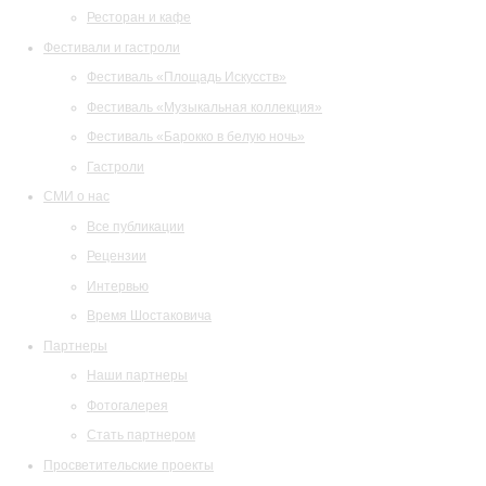
Ресторан и кафе
Фестивали и гастроли
Фестиваль «Площадь Искусств»
Фестиваль «Музыкальная коллекция»
Фестиваль «Барокко в белую ночь»
Гастроли
СМИ о нас
Все публикации
Рецензии
Интервью
Время Шостаковича
Партнеры
Наши партнеры
Фотогалерея
Стать партнером
Просветительские проекты