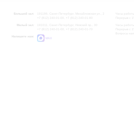
Большой зал:
191186, Санкт-Петербург, Михайловская ул., 2
Часы работы
+7 (812) 240-01-00, +7 (812) 240-01-80
Перерыв с 1
Малый зал:
191011, Санкт-Петербург, Невский пр., 30
Часы работы
+7 (812) 240-01-00, +7 (812) 240-01-70
Перерыв с 1
Вопросы на
Напишите нам:
MAX