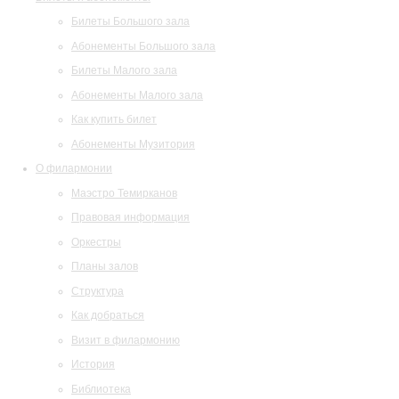
Билеты Большого зала
Абонементы Большого зала
Билеты Малого зала
Абонементы Малого зала
Как купить билет
Абонементы Музитория
О филармонии
Маэстро Темирканов
Правовая информация
Оркестры
Планы залов
Структура
Как добраться
Визит в филармонию
История
Библиотека