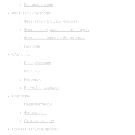
Ресторан и кафе
Фестивали и гастроли
Фестиваль «Площадь Искусств»
Фестиваль «Музыкальная коллекция»
Фестиваль «Барокко в белую ночь»
Гастроли
СМИ о нас
Все публикации
Рецензии
Интервью
Время Шостаковича
Партнеры
Наши партнеры
Фотогалерея
Стать партнером
Просветительские проекты