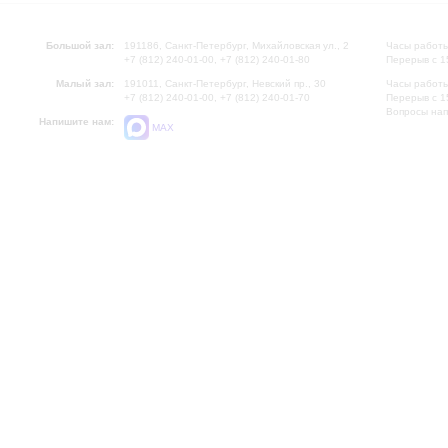
Большой зал:
191186, Санкт-Петербург, Михайловская ул., 2
Часы работы
+7 (812) 240-01-00, +7 (812) 240-01-80
Перерыв с 1
Малый зал:
191011, Санкт-Петербург, Невский пр., 30
Часы работы
+7 (812) 240-01-00, +7 (812) 240-01-70
Перерыв с 1
Вопросы на
Напишите нам:
MAX