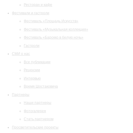
Ресторан и кафе
Фестивали и гастроли
Фестиваль «Площадь Искусств»
Фестиваль «Музыкальная коллекция»
Фестиваль «Барокко в белую ночь»
Гастроли
СМИ о нас
Все публикации
Рецензии
Интервью
Время Шостаковича
Партнеры
Наши партнеры
Фотогалерея
Стать партнером
Просветительские проекты