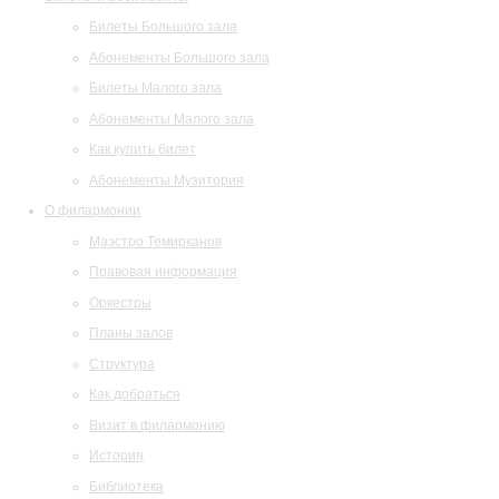
Билеты Большого зала
Абонементы Большого зала
Билеты Малого зала
Абонементы Малого зала
Как купить билет
Абонементы Музитория
О филармонии
Маэстро Темирканов
Правовая информация
Оркестры
Планы залов
Структура
Как добраться
Визит в филармонию
История
Библиотека