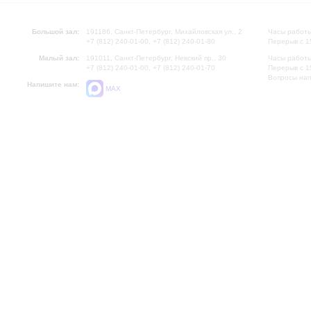
Большой зал:
191186, Санкт-Петербург, Михайловская ул., 2
Часы работы
+7 (812) 240-01-00, +7 (812) 240-01-80
Перерыв с 1
Малый зал:
191011, Санкт-Петербург, Невский пр., 30
Часы работы
+7 (812) 240-01-00, +7 (812) 240-01-70
Перерыв с 1
Вопросы на
Напишите нам:
MAX