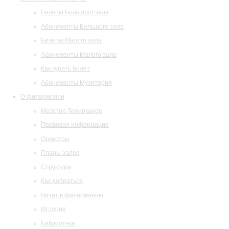
Билеты Большого зала
Абонементы Большого зала
Билеты Малого зала
Абонементы Малого зала
Как купить билет
Абонементы Музитория
О филармонии
Маэстро Темирканов
Правовая информация
Оркестры
Планы залов
Структура
Как добраться
Визит в филармонию
История
Библиотека