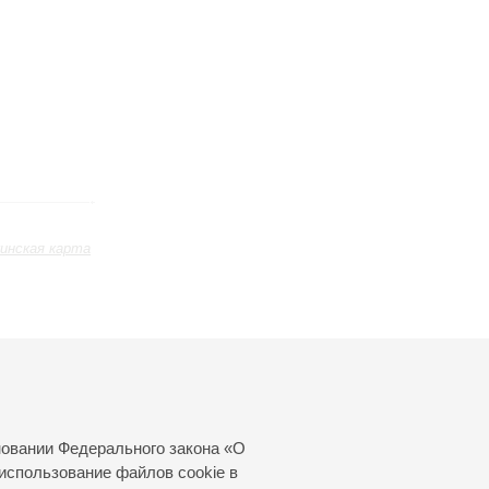
инская карта
Июль
Август
Сентябрь
24
25
26
27
28
29
30
31
новании Федерального закона «О
использование файлов cookie в