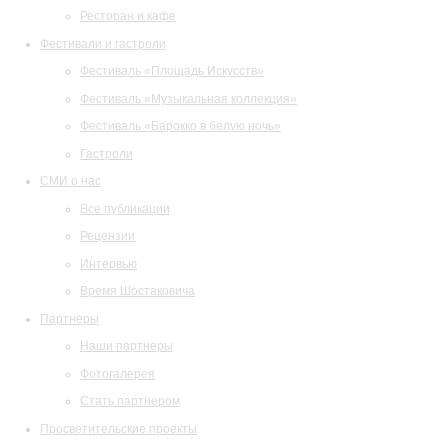
Ресторан и кафе
Фестивали и гастроли
Фестиваль «Площадь Искусств»
Фестиваль «Музыкальная коллекция»
Фестиваль «Барокко в белую ночь»
Гастроли
СМИ о нас
Все публикации
Рецензии
Интервью
Время Шостаковича
Партнеры
Наши партнеры
Фотогалерея
Стать партнером
Просветительские проекты