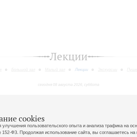
Лекции
я
Большой зал
Малый зал
Лекции
Экскурсии
Пушк
сегодня 08 августа 2026, суббота
Январь
Февраль
Март
Апрель
Май
Июнь
9
10
11
12
13
14
15
16
17
18
19
20
21
22
23
ание cookies
я улучшения пользовательского опыта и анализа трафика на ос
 152-ФЗ. Продолжая использование сайта, вы соглашаетесь на 