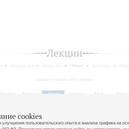
Лекции
я
Большой зал
Малый зал
Лекции
Экскурсии
Пушк
сегодня 08 августа 2026, суббота
Январь
Февраль
Март
Апрель
Май
Июнь
9
10
11
12
13
14
15
16
17
18
19
20
21
22
23
ание cookies
я улучшения пользовательского опыта и анализа трафика на ос