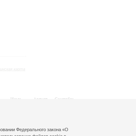
инская карта
Июль
Август
Сентябрь
24
25
26
27
28
29
30
31
новании Федерального закона «О