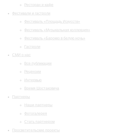
Ресторан и кафе
Фестивали и гастроли
Фестиваль «Площадь Искусств»
Фестиваль «Музыкальная коллекция»
Фестиваль «Барокко в белую ночь»
Гастроли
СМИ о нас
Все публикации
Рецензии
Интервью
Время Шостаковича
Партнеры
Наши партнеры
Фотогалерея
Стать партнером
Просветительские проекты