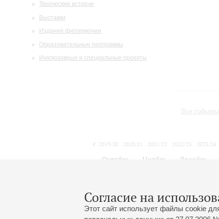
Творческие встречи
Выставки
Издания филармонии
Образовательные программы
Инклюзивные и специальные проекты
Все событи
2019/20
2020/21
2021/22
2022/23
2023/24
2024/25
2025/26
2026/27
Октябрь
Ноябрь
Декабрь
1
2
3
4
5
6
7
8
Согласие на использов
Этот сайт использует файлы cookie дл