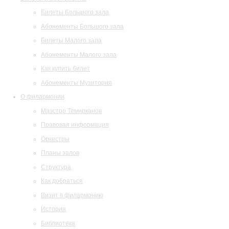
Билеты Большого зала
Абонементы Большого зала
Билеты Малого зала
Абонементы Малого зала
Как купить билет
Абонементы Музитория
О филармонии
Маэстро Темирканов
Правовая информация
Оркестры
Планы залов
Структура
Как добраться
Визит в филармонию
История
Библиотека