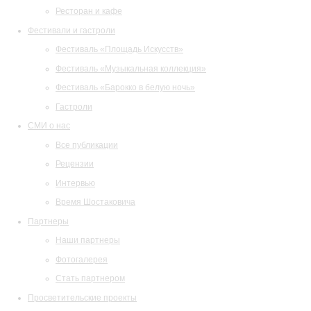
Ресторан и кафе
Фестивали и гастроли
Фестиваль «Площадь Искусств»
Фестиваль «Музыкальная коллекция»
Фестиваль «Барокко в белую ночь»
Гастроли
СМИ о нас
Все публикации
Рецензии
Интервью
Время Шостаковича
Партнеры
Наши партнеры
Фотогалерея
Стать партнером
Просветительские проекты