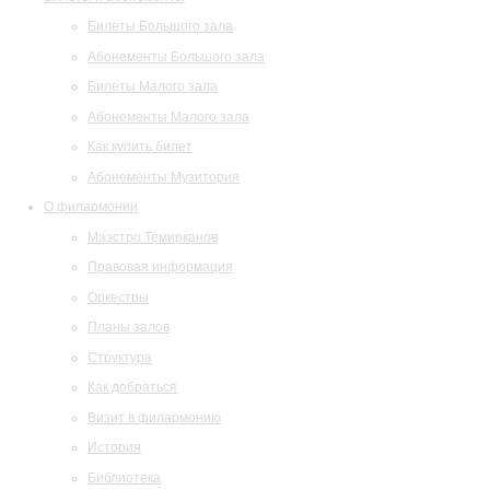
Билеты Большого зала
Абонементы Большого зала
Билеты Малого зала
Абонементы Малого зала
Как купить билет
Абонементы Музитория
О филармонии
Маэстро Темирканов
Правовая информация
Оркестры
Планы залов
Структура
Как добраться
Визит в филармонию
История
Библиотека