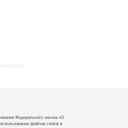
инская карта
Июль
Август
Сентябрь
24
25
26
27
28
29
30
31
новании Федерального закона «О
использование файлов cookie в