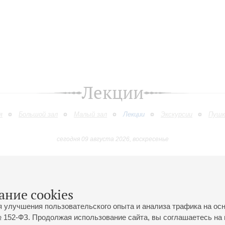
Лекции
я
Большой зал
Малый зал
Лекции
Экскурсии
Пушк
сегодня 09 августа 2026, воскресенье
Январь
Февраль
Март
Апрель
Май
Июнь
9
10
11
12
13
14
15
16
17
18
19
20
21
22
23
ание cookies
я улучшения пользовательского опыта и анализа трафика на ос
 152-ФЗ. Продолжая использование сайта, вы соглашаетесь на 