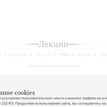
Лекции
я
Большой зал
Малый зал
Лекции
Экскурсии
Пушк
сегодня 09 августа 2026, воскресенье
Январь
Февраль
Март
Апрель
Май
Июнь
9
10
11
12
13
14
15
16
17
18
19
20
21
22
23
ание cookies
я улучшения пользовательского опыта и анализа трафика на ос
 152-ФЗ. Продолжая использование сайта, вы соглашаетесь на 