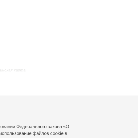
инская карта
Июль
Август
Сентябрь
24
25
26
27
28
29
30
31
новании Федерального закона «О
использование файлов cookie в