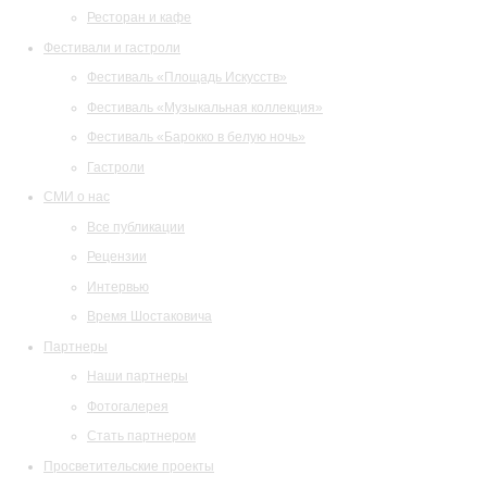
Ресторан и кафе
Фестивали и гастроли
Фестиваль «Площадь Искусств»
Фестиваль «Музыкальная коллекция»
Фестиваль «Барокко в белую ночь»
Гастроли
СМИ о нас
Все публикации
Рецензии
Интервью
Время Шостаковича
Партнеры
Наши партнеры
Фотогалерея
Стать партнером
Просветительские проекты