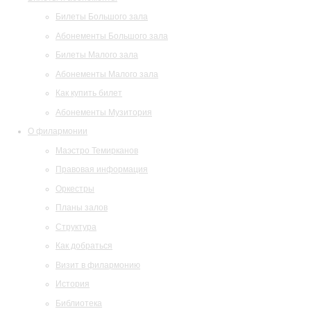
Билеты Большого зала
Абонементы Большого зала
Билеты Малого зала
Абонементы Малого зала
Как купить билет
Абонементы Музитория
О филармонии
Маэстро Темирканов
Правовая информация
Оркестры
Планы залов
Структура
Как добраться
Визит в филармонию
История
Библиотека