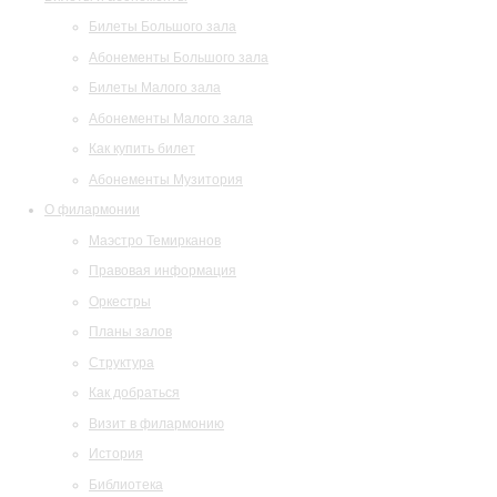
Билеты Большого зала
Абонементы Большого зала
Билеты Малого зала
Абонементы Малого зала
Как купить билет
Абонементы Музитория
О филармонии
Маэстро Темирканов
Правовая информация
Оркестры
Планы залов
Структура
Как добраться
Визит в филармонию
История
Библиотека