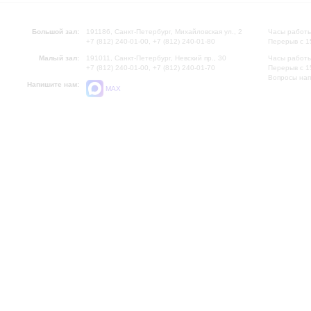
Большой зал:
191186, Санкт-Петербург, Михайловская ул., 2
Часы работы
+7 (812) 240-01-00, +7 (812) 240-01-80
Перерыв с 1
Малый зал:
191011, Санкт-Петербург, Невский пр., 30
Часы работы
+7 (812) 240-01-00, +7 (812) 240-01-70
Перерыв с 1
Вопросы на
Напишите нам:
MAX