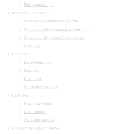
Ресторан и кафе
Фестивали и гастроли
Фестиваль «Площадь Искусств»
Фестиваль «Музыкальная коллекция»
Фестиваль «Барокко в белую ночь»
Гастроли
СМИ о нас
Все публикации
Рецензии
Интервью
Время Шостаковича
Партнеры
Наши партнеры
Фотогалерея
Стать партнером
Просветительские проекты