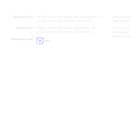
Большой зал:
191186, Санкт-Петербург, Михайловская ул., 2
Часы работы
+7 (812) 240-01-00, +7 (812) 240-01-80
Перерыв с 1
Малый зал:
191011, Санкт-Петербург, Невский пр., 30
Часы работы
+7 (812) 240-01-00, +7 (812) 240-01-70
Перерыв с 1
Вопросы на
Напишите нам:
MAX