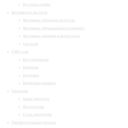
Ресторан и кафе
Фестивали и гастроли
Фестиваль «Площадь Искусств»
Фестиваль «Музыкальная коллекция»
Фестиваль «Барокко в белую ночь»
Гастроли
СМИ о нас
Все публикации
Рецензии
Интервью
Время Шостаковича
Партнеры
Наши партнеры
Фотогалерея
Стать партнером
Просветительские проекты