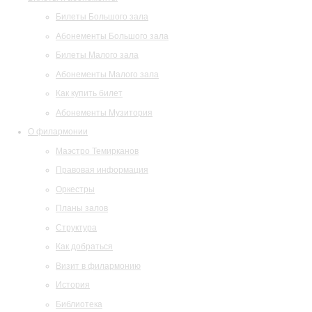
Билеты Большого зала
Абонементы Большого зала
Билеты Малого зала
Абонементы Малого зала
Как купить билет
Абонементы Музитория
О филармонии
Маэстро Темирканов
Правовая информация
Оркестры
Планы залов
Структура
Как добраться
Визит в филармонию
История
Библиотека