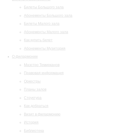
Билеты Большого зала
Абонементы Большого зала
Билеты Малого зала
Абонементы Малого зала
Как купить билет
Абонементы Музитория
О филармонии
Маэстро Темирканов
Правовая информация
Оркестры
Планы залов
Структура
Как добраться
Визит в филармонию
История
Библиотека