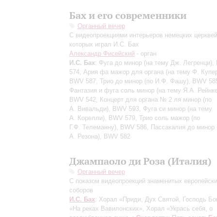
Бах и его современники
Органный вечер
С видеопроекциями интерьеров немецких церквей
которых играл И.С. Бах
Александр Фисейский
- орган
И.С. Бах
: Фуга до минор (на тему Дж. Легренци)
574, Ария фа мажор для органа (на тему Ф. Купер
BWV 587, Трио до минор (по И.Ф. Фашу), BWV 58
Фантазия и фуга соль минор (на тему Я.А. Рейнке
BWV 542, Концерт для органа № 2 ля минор (по
А. Вивальди), BWV 593, Фуга си минор (на тему
А. Корелли), BWV 579, Трио соль мажор (по
Г.Ф. Телеманну), BWV 586, Пассакалия до минор 
А. Резона), BWV 582
Джампаоло ди Роза (Италия)
Органный вечер
C показом видеопроекций знаменитых европейск
соборов
И.С. Бах
: Хорал «Приди, Дух Святой, Господь Бо
«На реках Вавилонских», Хорал «Укрась себя, о