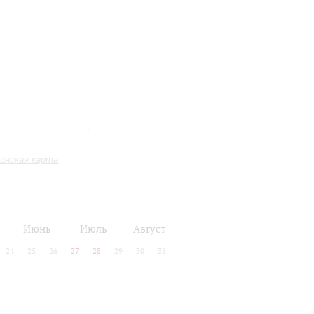
инская карта
Июнь
Июль
Август
24
25
26
27
28
29
30
31