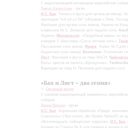
С видеопроекцией интерьеров европейских собор
Тимур Халиуллин
- орган
И.С. Бах
: Токката и фуга для органа ре минор, Х
прелюдия "Ich ruf zu Dir" («Взываю к Тебе, Господ
Фантазия для органа соль мажор, Ариозо из Кон
клавесина № 5, Экзерсис для педали соло;
Альб
Адажио;
Мендельсон
: «Свадебный марш» из муз
комедии У. Шекспира «Сон в летнюю ночь»;
Генд
Пассакалия соль минор;
Франк
: Хорал № 3 для 
Андантино соль минор;
Боэльман
: Готическая с
Лист
: Фантазия и фуга на тему BACH;
Чайковск
Вальс цветов из балета «Щелкунчик»;
Талбен-Б
Вариации на тему Н. Паганини для педали соло
«Бах и Лист – два гения»
Органный вечер
С показом видеопроекций знаменитых европейск
соборов
Денни Вильке
- орган
И.С. Бах
: Хоральная обработка «Приди, язычник
Спаситель» (“Nun komm, der Heiden Heiland”) из ц
«Восемнадцать лейпцигских хоралов»;
И.С. Бах
Адажио из Сонаты № 4 для скрипки и органа в об