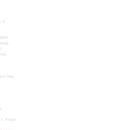
, в
, BWV
ена),
5,
на),
(на тему
их
г», Хорал