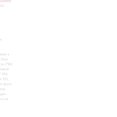
тховен
:
за)
;
их
ываю к
r Jesu
а» (“Wir
чников
V 659,
V 651,
ве фуги
жор,
ода»
уга на