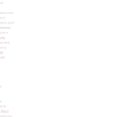
ов
оральная
и»),
церта для
инони
:
ыки к
ель
:
органа,
юита;
ий
:
олл
:
их
ов
икла
-
Лист
:
работке