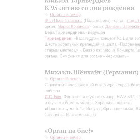
Микаэл Таривердиев
К 95-летию со дня рождения
Органный вечер
Жан-Пьер Стайверс
(Нидерланды) - орган;
Лада 
орган;
Мария Коронова
- орган;
Даниэль Зарецки
Вера Таривердиева
- ведущая
Таривердиев
: «Кассандра», концерт № 1 для ор
Шесть хоральных прелюдий из цикла «Подражан
старым мастерам», Basso ostinato из Концерта №
органа, Симфония для органа «Чернобыль»
Михаэль Шёнхайт (Германия)
Органный вечер
С показом видеопроекций интерьеров европейски
соборов
И.С. Бах
: Фантазия и фуга до минор, BWV 537, 
и фуга ми-бемоль мажор, Хоральная партита
«Приветствуем Тебя, Иисус добросердечный»;
В
Симфония № 5 для органа
«Орган на бис!»
Органный вечер