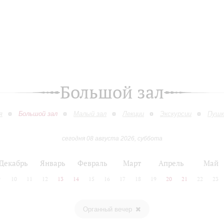
Большой зал
я
Большой зал
Малый зал
Лекции
Экскурсии
Пушк
сегодня 08 августа 2026, суббота
Декабрь
Январь
Февраль
Март
Апрель
Май
9
10
11
12
13
14
15
16
17
18
19
20
21
22
23
Органный вечер