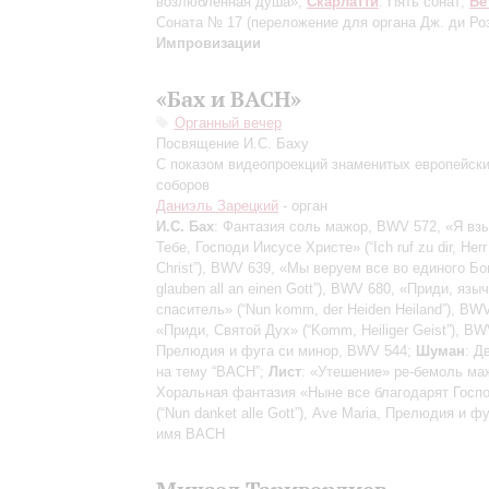
возлюбленная душа»;
Скарлатти
: Пять сонат;
Бе
Соната № 17
(переложение для органа Дж. ди Ро
Импровизации
«Бах и ВАСН»
Органный вечер
Посвящение И.С. Баху
С показом видеопроекций знаменитых европейск
соборов
Даниэль Зарецкий
- орган
И.С. Бах
: Фантазия соль мажор, BWV 572, «Я вз
Тебе, Господи Иисусе Христе» (“Ich ruf zu dir, Her
Christ”), BWV 639, «Мы веруем все во единого Бог
glauben all an einen Gott”), BWV 680, «Приди, язы
спаситель» (“Nun komm, der Heiden Heiland”), BW
«Приди, Святой Дух» (“Komm, Heiliger Geist”), BW
Прелюдия и фуга си минор, BWV 544;
Шуман
: Д
на тему “ВАСН”;
Лист
: «Утешение» ре-бемоль ма
Хоральная фантазия «Ныне все благодарят Госп
(“Nun danket alle Gott”), Ave Maria, Прелюдия и ф
имя ВАСН