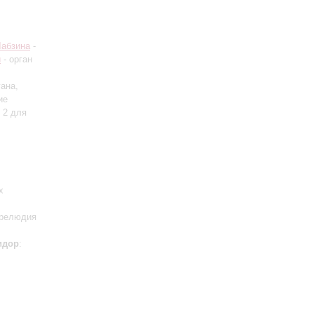
Лабзина
-
й
- орган
гана,
ие
 2 для
х
Прелюдия
идор
: