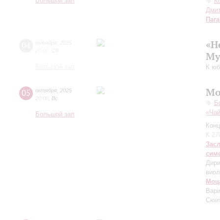
Большой зал
К
Дмит
Паг
«Н
04
октября
,
2025
20:00
,
Сб
Му
Большой зал
К юб
Мо
05
октября
,
2025
20:00
,
Вс
Б
«Чай
Большой зал
Конц
К 27
Зас
сим
Дири
виол
Моц
Вари
Сюит