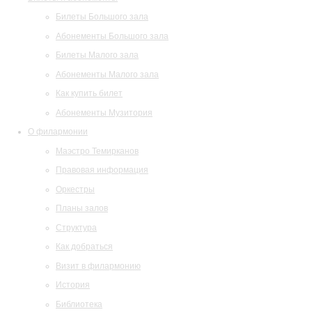
Билеты Большого зала
Абонементы Большого зала
Билеты Малого зала
Абонементы Малого зала
Как купить билет
Абонементы Музитория
О филармонии
Маэстро Темирканов
Правовая информация
Оркестры
Планы залов
Структура
Как добраться
Визит в филармонию
История
Библиотека