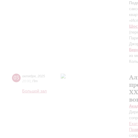
Под
сакс
квар
«Ис
Шос
(пер
Пари
Джо
Бер
из 
Колы
Ал
03
октября
,
2025
20:00
,
Пт
пр
XX
Большой зал
во
Ака
Дири
сопр
Екат
Пра
сопр