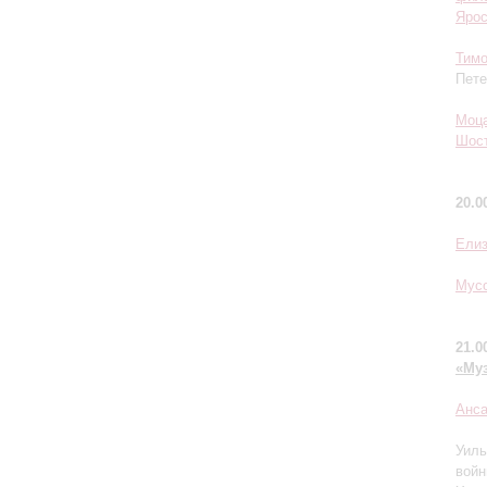
Ярос
Тим
Пете
Моц
Шос
20.0
Елиз
Мусо
21.0
«Му
Анс
Уиль
вой