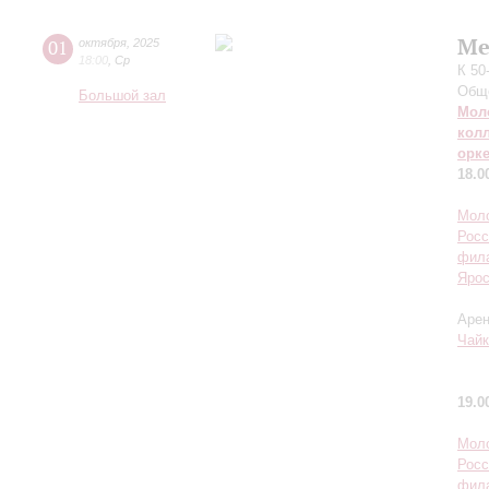
Ме
01
октября
,
2025
18:00
,
Ср
К 50
Обще
Большой зал
Мол
кол
орк
18.0
Моло
Росс
фил
Ярос
Арен
Чайк
19.0
Моло
Росс
фил