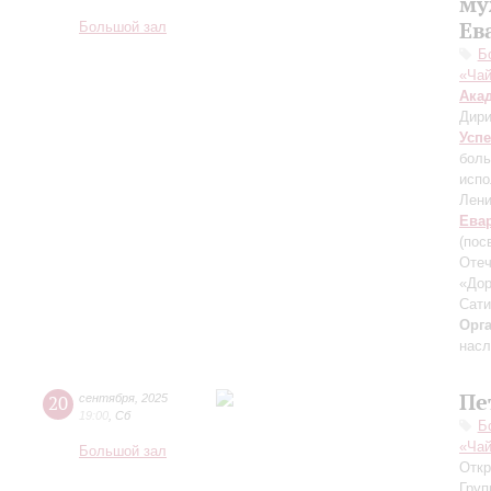
му
Ев
Большой зал
Б
«Чай
Ака
Дири
Усп
боль
испо
Лени
Ева
(пос
Отеч
«Дор
Сати
Орг
насл
Пе
20
сентября
,
2025
19:00
,
Сб
Б
«Чай
Большой зал
Откр
Груп