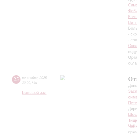
Симф
Фаб
Каме
Витт
Боль
- ск
- со
Окса
вед
Орг
обла
От
25
сентября
,
2025
20:00
,
Чт
День
Зас
Большой зал
сим
Пете
Дири
Шос
Тищ
Чай
орке