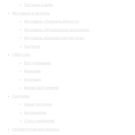
Ресторан и кафе
Фестивали и гастроли
Фестиваль «Площадь Искусств»
Фестиваль «Музыкальная коллекция»
Фестиваль «Барокко в белую ночь»
Гастроли
СМИ о нас
Все публикации
Рецензии
Интервью
Время Шостаковича
Партнеры
Наши партнеры
Фотогалерея
Стать партнером
Просветительские проекты