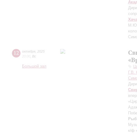
Ака
Дири
сопр
Хач
М.Ю
коло
Сим
Св
12
октября
,
2025
20:00
,
Вс
«В
Большой зал
Ц
Г.В.
Симф
Дири
Сви
впер
«Цир
Адаж
Побе
Рыб
Музы
к/ф 