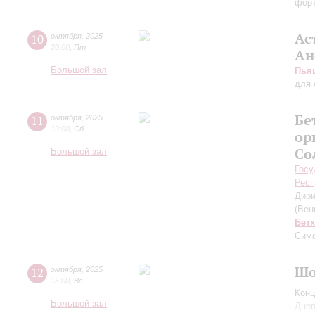
фор
Ас
10
октября
,
2025
20:00
,
Пт
Ан
Большой зал
Пья
для 
Бе
11
октября
,
2025
19:00
,
Сб
ор
Со
Большой зал
Госу
Респ
Дири
(Вен
Бет
Симф
Шо
12
октября
,
2025
15:00
,
Вс
Конц
Большой зал
Днев