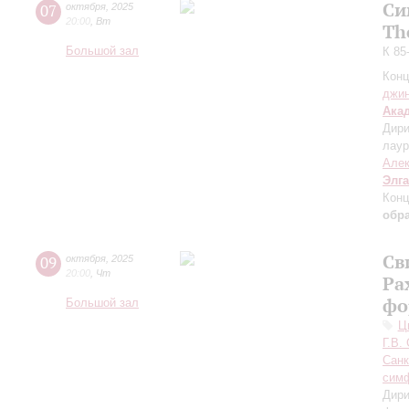
Си
07
октября
,
2025
20:00
,
Вт
Th
Большой зал
К 85
Конц
джи
Ака
Дири
лаур
Але
Элг
Конц
обра
Св
09
октября
,
2025
20:00
,
Чт
Ра
фо
Большой зал
Ц
Г.В.
Санк
симф
Дири