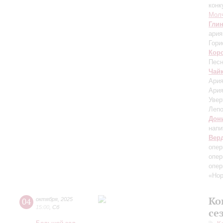
конк
Мол
Гли
ария
Гори
Кор
Песн
Чай
Ария
Ария
Увер
Лепо
Дон
напи
Вер
опер
опер
опер
«Нор
Ко
04
октября
,
2025
15:00
,
Сб
се