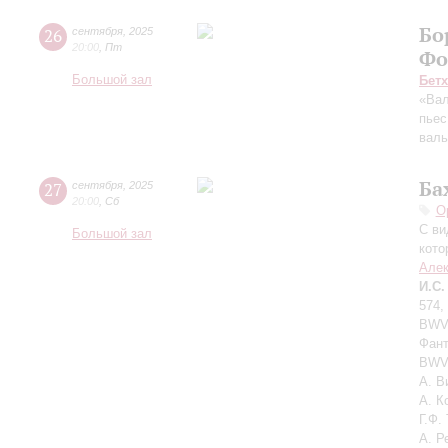
Бо
26
сентября
,
2025
20:00
,
Пт
Фо
Большой зал
Бет
«Вал
пьес
вал
Ба
27
сентября
,
2025
20:00
,
Сб
О
С ви
Большой зал
кото
Алек
И.С.
574,
BWV 
Фант
BWV 
А. В
А. К
Г.Ф.
А. Р