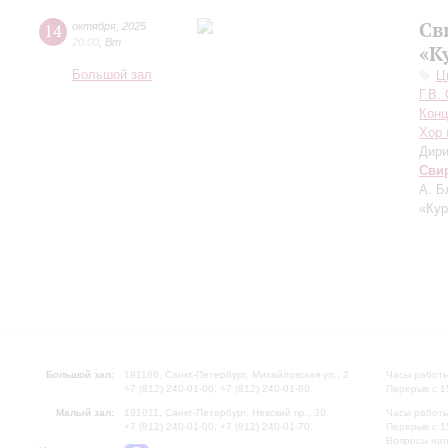
Св
14
октября
,
2025
20:00
,
Вт
«К
Большой зал
Ц
Г.В.
Конц
Хор 
Дири
Сви
А. Б
«Кур
Большой зал:
191186, Санкт-Петербург, Михайловская ул., 2
Часы работы
+7 (812) 240-01-00, +7 (812) 240-01-80
Перерыв с 1
Малый зал:
191011, Санкт-Петербург, Невский пр., 30
Часы работы
+7 (812) 240-01-00, +7 (812) 240-01-70
Перерыв с 1
Вопросы на