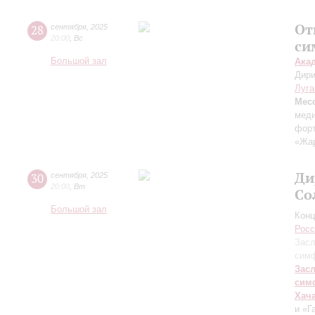
От
28
сентября
,
2025
20:00
,
Вс
си
Большой зал
Ака
Дири
Луга
Мес
меди
форт
«Жа
Ди
30
сентября
,
2025
20:00
,
Вт
Со
Большой зал
Конц
Росс
Засл
симф
Зас
сим
Хач
и «Г