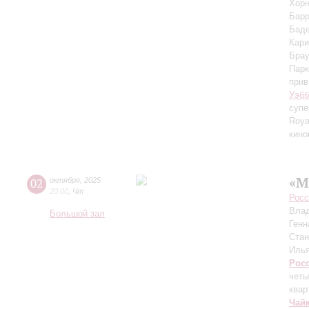
Хорн
Барр
Баде
Кари
Брау
Парк
прив
Уэбб
супе
Roya
кин
«М
02
октября
,
2025
20:00
,
Чт
Росс
Вла
Большой зал
Генн
Ста
Иль
Рос
четы
квар
Чай