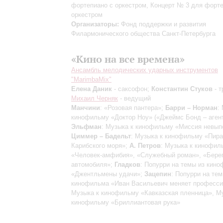
фортепиано с оркестром, Концерт № 3 для форте
оркестром
Организаторы:
Фонд поддержки и развития
Филармонического общества Санкт-Петербурга
«Кино на все времена»
Ансамбль мелодических ударных инструментов
"MarimbaMix"
Елена Даник
- саксофон;
Константин Стуков
- т
Михаил Черняк
- ведущий
Манчини
: «Розовая пантера»;
Барри – Норман
:
кинофильму «Доктор Ноу» («Джеймс Бонд – агент
Эльфман
: Музыка к кинофильму «Миссия невып
Циммер – Бадельт
: Музыка к кинофильму «Пир
Карибского моря»;
А. Петров
: Музыка к кинофи
«Человек-амфибия», «Служебный роман», «Бере
автомобиля»;
Гладков
: Попурри на темы из кин
«Джентльмены удачи»;
Зацепин
: Попурри на тем
кинофильма «Иван Васильевич меняет професси
Музыка к кинофильму «Кавказская пленница», М
кинофильму «Бриллиантовая рука»