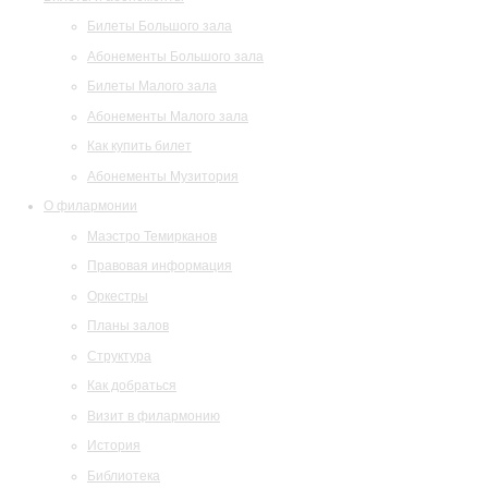
Билеты Большого зала
Абонементы Большого зала
Билеты Малого зала
Абонементы Малого зала
Как купить билет
Абонементы Музитория
О филармонии
Маэстро Темирканов
Правовая информация
Оркестры
Планы залов
Структура
Как добраться
Визит в филармонию
История
Библиотека