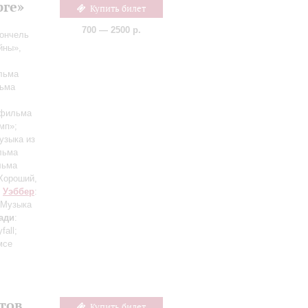
рге»
Купить билет
700 — 2500 р.
ончель
йны»,
льма
льма
офильма
мп»;
узыка из
льма
льма
Хороший,
;
Уэббер
:
 Музыка
ади
:
fall;
мсе
тов
Купить билет