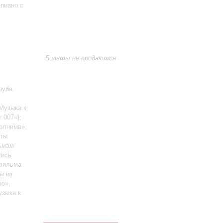
пиано с
Билеты не продаются
руба
 Музыка к
 007»);
олнима»;
аты
льмам
гись
офильма
ы из
ю»,
узыка к