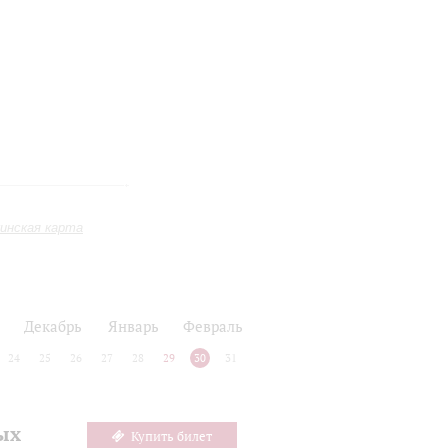
инская карта
Декабрь
Январь
Февраль
24
25
26
27
28
29
30
31
ых
Купить билет