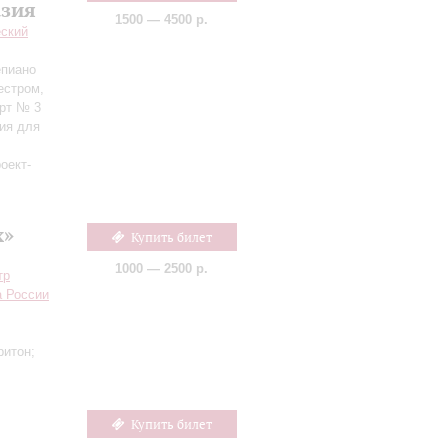
азия
1500 — 4500 р.
еский
епиано
естром,
ерт № 3
ия для
оект-
х»
Купить билет
1000 — 2500 р.
тр
а России
ритон;
Купить билет