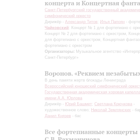
концерта и Концертная фант
Санкт-Петербургский государственный академич
симфонический оркестр
Дирижёр -
Александр Титов
;
Илья Папоян
- форт
Чайковский
: Концерт № 1 для фортепиано с орк
Концерт № 2 для фортепиано с оркестром, Конц
для фортепиано с оркестром, Концертная фантаз
фортепиано с оркестром
Организаторы:
Музыкальное агентство «Интерпр
Санкт-Петербург»
Воронов. «Реквием незабыты
В день памяти жертв блокады Ленинграда
Всероссийский юношеский симфонический оркес
Государственная академическая хоровая капелл
имени А.А. Юрлова
Дирижёр -
Юрий Башмет
;
Светлана Крючкова
-
художественное слово;
Николай Землянских
- ба
Данил Князев
- бас
Все фортепианные концерты
С.В. Рахманинова