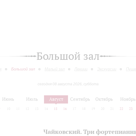
Большой зал
я
Большой зал
Малый зал
Лекции
Экскурсии
Пушк
сегодня 08 августа 2026, суббота
Июнь
Июль
Август
Сентябрь
Октябрь
Ноябрь
9
10
11
12
13
14
15
16
17
18
19
20
21
22
23
Чайковский. Три фортепианн