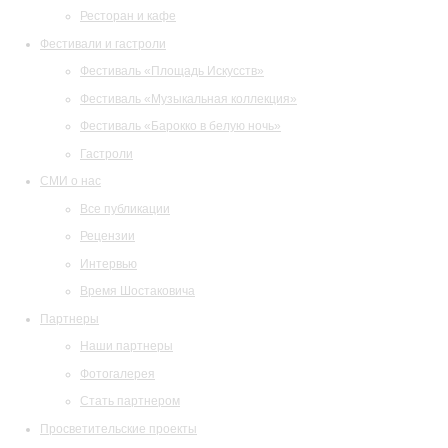
Ресторан и кафе
Фестивали и гастроли
Фестиваль «Площадь Искусств»
Фестиваль «Музыкальная коллекция»
Фестиваль «Барокко в белую ночь»
Гастроли
СМИ о нас
Все публикации
Рецензии
Интервью
Время Шостаковича
Партнеры
Наши партнеры
Фотогалерея
Стать партнером
Просветительские проекты