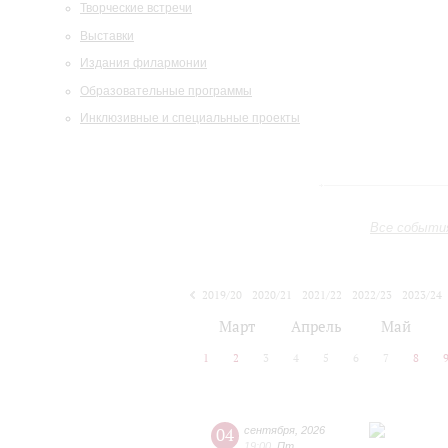
Творческие встречи
Выставки
Издания филармонии
Образовательные программы
Инклюзивные и специальные проекты
Все событи
2019/20
2020/21
2021/22
2022/23
2023/24
2024/25
2025/26
2026/27
Март
Апрель
Май
1
2
3
4
5
6
7
8
04
сентября
,
2026
19:00
,
Пт