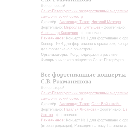
Вечер первый
Санкт-Петербургский государственный академич
симфонический оркестр
Дирижёр -
Александр Титов
;
Николай Мажара
-
фортепиано;
Мирослав Култышев
- фортепиано;
Александр Кашпурин
- фортепиано
Рахманинов
: Концерт № 1 для фортепиано с ор
Концерт № 4 для фортепиано с оркестром, Конц
для фортепиано с оркестром
Организаторы:
Фонд поддержки и развития
Филармонического общества Санкт-Петербурга
Все фортепианные концерты
С.В. Рахманинова
Вечер второй
Санкт-Петербургский государственный академич
симфонический оркестр
Дирижёр -
Александр Титов
;
Олег Вайнштейн
-
фортепиано;
Наталья Лисанова
- фортепиано;
Ев
Изотов
- фортепиано
Рахманинов
: Концерт № 1 для фортепиано с ор
(вторая редакция)
, Рапсодия на тему Паганини д