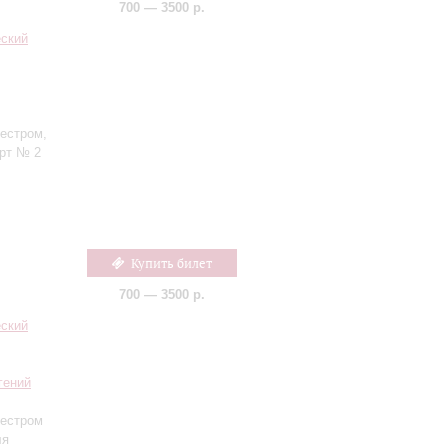
700 — 3500 р.
еский
кестром,
ерт № 2
Купить билет
700 — 3500 р.
еский
гений
кестром
ля