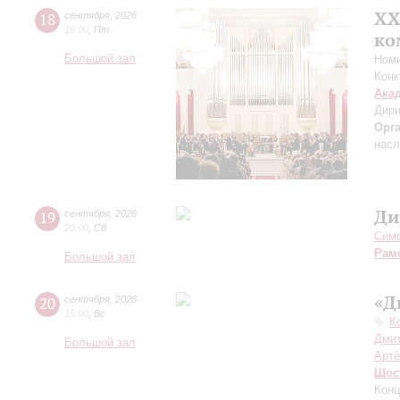
XХ
18
сентября
,
2026
19:00
,
Пт
ко
Большой зал
Номи
Конк
Ака
Дири
Орг
насл
Ди
19
сентября
,
2026
20:00
,
Сб
Симф
Рам
Большой зал
«Д
20
сентября
,
2026
15:00
,
Вс
К
Дмит
Большой зал
Артё
Шос
Конц