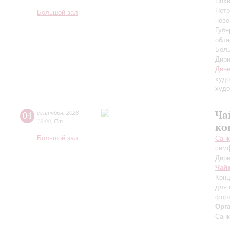
Похв
Петр
Большой зал
ново
Губе
обла
Боль
Дири
Дени
худо
худо
Ча
04
сентября
,
2026
19:00
,
Пт
ко
Большой зал
Санк
симф
Дири
Чай
Конц
для 
форт
Орг
Санк