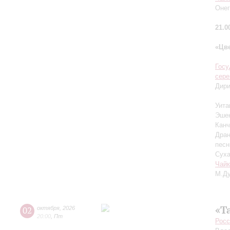
Онег
21.0
«Цв
Госу
сер
Дир
Уита
Эшен
Канч
Дран
песн
Суха
Чайк
М.Ду
«Т
02
октября
,
2026
20:00
,
Пт
Росс