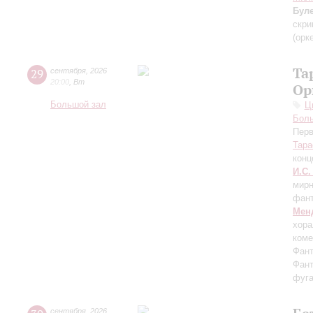
Бул
скри
(орк
Та
29
сентября
,
2026
20:00
,
Вт
Ор
Большой зал
Ц
Бол
Перв
Тара
конц
И.С.
мирн
фант
Мен
хора
коме
Фант
Фант
фуга
сентября
,
2026