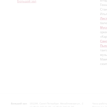
Вла
Большой зал
Генн
Ста
Иль
Лис
бале
Мус
орке
«Ка
Сан
Пья
танг
музы
Мам
сюи
Большой зал:
191186, Санкт-Петербург, Михайловская ул., 2
Часы работы
+7 (812) 240-01-00, +7 (812) 240-01-80
Перерыв с 1