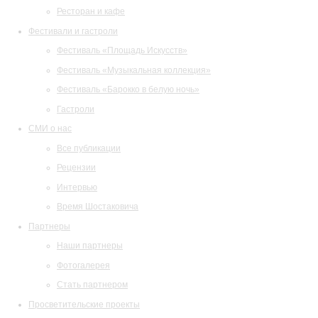
Ресторан и кафе
Фестивали и гастроли
Фестиваль «Площадь Искусств»
Фестиваль «Музыкальная коллекция»
Фестиваль «Барокко в белую ночь»
Гастроли
СМИ о нас
Все публикации
Рецензии
Интервью
Время Шостаковича
Партнеры
Наши партнеры
Фотогалерея
Стать партнером
Просветительские проекты