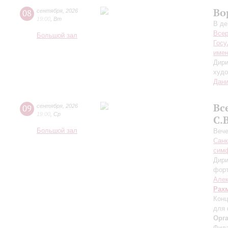
Во
08
сентября
,
2026
19:00
,
Вт
В де
Всер
Большой зал
Госу
имен
Дири
худо
Дани
Вс
09
сентября
,
2026
19:00
,
Ср
С.
Большой зал
Вече
Санк
симф
Дири
фор
Алек
Рах
Конц
для 
Орг
Фила