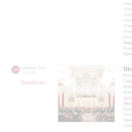
кино
«Кор
«Одн
плох
«При
из к
Музы
Бар
Бон
Орг
Ше
14
сентября
,
2026
19:00
,
Пн
Вече
Симф
Большой зал
Дири
фор
Шел
Лис
Конц
Конц
Орг
Санк