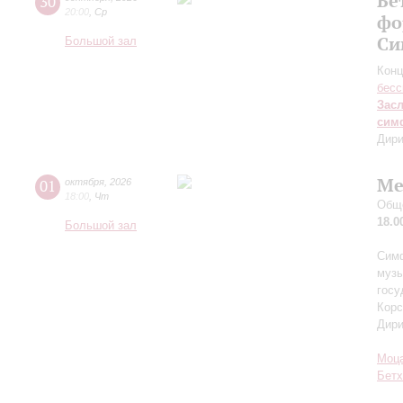
Бе
30
20:00
,
Ср
фо
Си
Большой зал
Конц
бесс
Зас
сим
Дири
Ме
01
октября
,
2026
18:00
,
Чт
Обще
18.0
Большой зал
Симф
музы
госу
Корс
Дир
Моц
Бетх