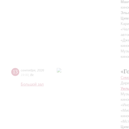
Ман
кино
Эль
Цим
Кари
«Чел
авто
«Дж
кино
Музы
кино
«Г
13
сентября
,
2026
19:00
,
Вс
Симф
Дири
Большой зал
Уил
Музы
кино
«Ино
«Ми
кино
«Мст
Цим