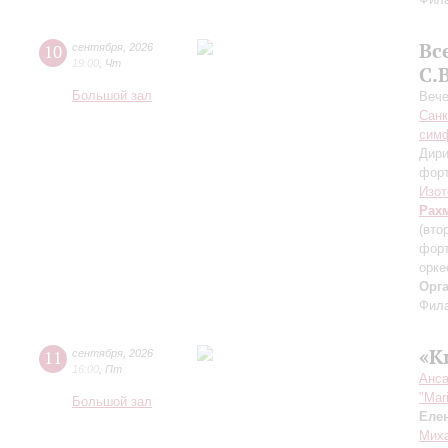
Вс
10
сентября
,
2026
19:00
,
Чт
С.
Большой зал
Вече
Санк
симф
Дири
фор
Изот
Рах
(вто
форт
орке
Орг
Фила
«К
11
сентября
,
2026
16:00
,
Пт
Анса
"Mar
Большой зал
Еле
Миха