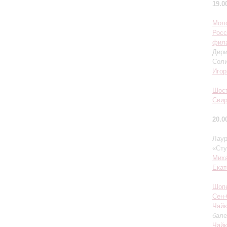
19.0
Мол
Росс
фил
Дир
Сол
Игор
Шос
Сви
20.0
Лаур
«Сту
Мих
Екат
Шоп
Сен-
Чайк
бале
Чайк