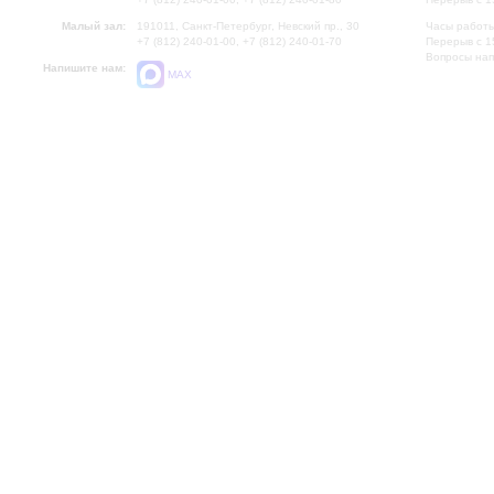
Малый зал:
191011, Санкт-Петербург, Невский пр., 30
Часы работы
+7 (812) 240-01-00, +7 (812) 240-01-70
Перерыв с 1
Вопросы на
Напишите нам:
MAX