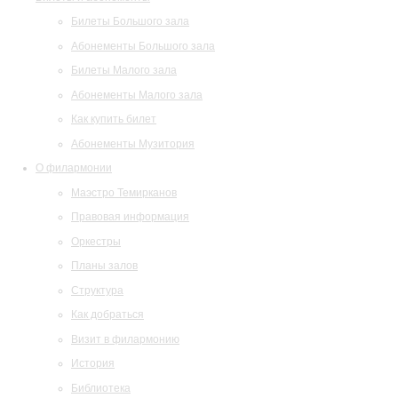
Билеты Большого зала
Абонементы Большого зала
Билеты Малого зала
Абонементы Малого зала
Как купить билет
Абонементы Музитория
О филармонии
Маэстро Темирканов
Правовая информация
Оркестры
Планы залов
Структура
Как добраться
Визит в филармонию
История
Библиотека