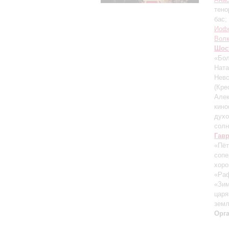
тено
бас;
Иоф
Вол
Шос
«Бол
Ната
Невс
(Кре
Алек
кин
духо
солн
Гав
«Пёт
сопе
хор
«Ра
«Зим
царя
зем
Орг