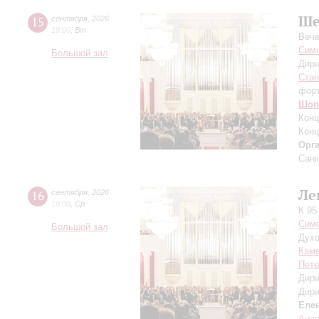
Ше
15
сентября
,
2026
19:00
,
Вт
Вече
Симф
Большой зал
Дири
Ста
фор
Шоп
Конц
Конц
Орг
Санк
Ле
16
сентября
,
2026
19:00
,
Ср
К 95
Симф
Большой зал
Духо
Каме
Пете
Дири
Дири
Еле
Ана