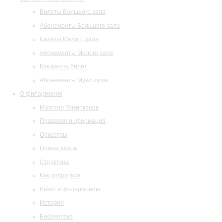
Билеты Большого зала
Абонементы Большого зала
Билеты Малого зала
Абонементы Малого зала
Как купить билет
Абонементы Музитория
О филармонии
Маэстро Темирканов
Правовая информация
Оркестры
Планы залов
Структура
Как добраться
Визит в филармонию
История
Библиотека