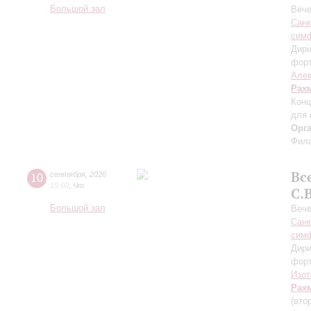
Большой зал
Вече
Санк
симф
Дири
фор
Алек
Рах
Конц
для 
Орг
Фила
Вс
10
сентября
,
2026
19:00
,
Чт
С.
Большой зал
Вече
Санк
симф
Дири
фор
Изот
Рах
(вто