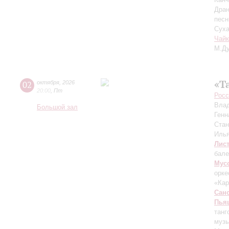
Дран
песн
Суха
Чайк
М.Ду
«Т
02
октября
,
2026
20:00
,
Пт
Росс
Вла
Большой зал
Генн
Ста
Иль
Лис
бале
Мус
орке
«Ка
Сан
Пья
танг
музы