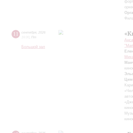
форт
орке
Орг
Фила
«К
11
сентября
,
2026
16:00
,
Пт
Анса
"Mar
Большой зал
Еле
Миха
Ман
кино
Эль
Цим
Кари
«Чел
авто
«Дж
кино
Музы
кино