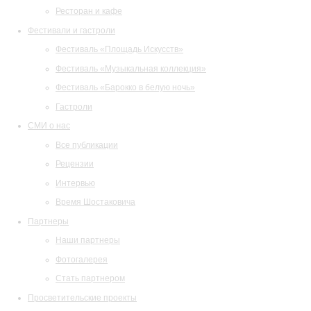
Ресторан и кафе
Фестивали и гастроли
Фестиваль «Площадь Искусств»
Фестиваль «Музыкальная коллекция»
Фестиваль «Барокко в белую ночь»
Гастроли
СМИ о нас
Все публикации
Рецензии
Интервью
Время Шостаковича
Партнеры
Наши партнеры
Фотогалерея
Стать партнером
Просветительские проекты