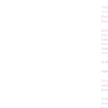
Лаур
«Сту
Мих
Екат
Шоп
Сен-
Чайк
бале
Чайк
Онег
21.0
«Цв
Госу
сер
Дир
Уита
Эшен
Канч