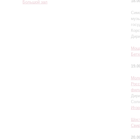
18.0
Большой зал
Симф
музы
госу
Корс
Дир
Моц
Бетх
19.0
Мол
Росс
фил
Дир
Сол
Игор
Шос
Сви
20.0