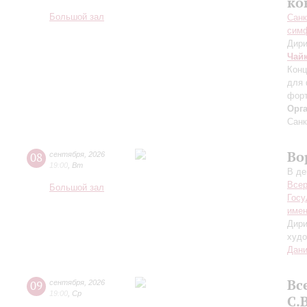
ко
Большой зал
Санк
симф
Дири
Чай
Конц
для 
форт
Орг
Санк
Во
08
сентября
,
2026
19:00
,
Вт
В де
Всер
Большой зал
Госу
имен
Дири
худо
Дани
Вс
09
сентября
,
2026
19:00
,
Ср
С.