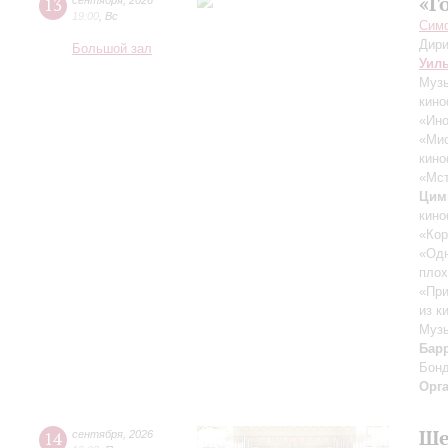
«Г
13
сентября
,
2026
19:00
,
Вс
Симф
Дири
Большой зал
Уил
Музы
кино
«Ино
«Ми
кино
«Мст
Цим
кино
«Кор
«Одн
плох
«При
из к
Музы
Бар
Бон
Орг
Ше
14
сентября
,
2026