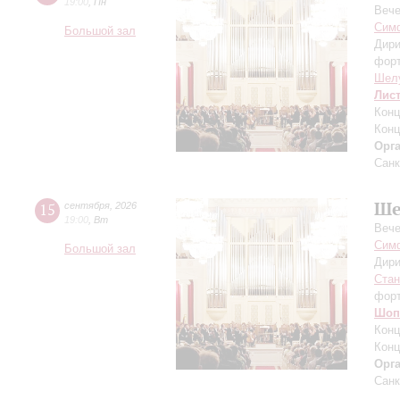
19:00
,
Пн
Вече
Симф
Большой зал
Дири
фор
Шел
Лис
Конц
Конц
Орг
Санк
Ше
15
сентября
,
2026
19:00
,
Вт
Вече
Симф
Большой зал
Дири
Ста
фор
Шоп
Конц
Конц
Орг
Санк