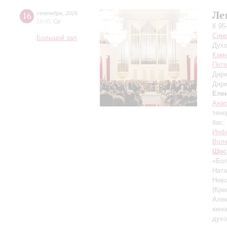
Ле
16
сентября
,
2026
19:00
,
Ср
К 95
Симф
Большой зал
Духо
Каме
Пете
Дири
Дири
Еле
Ана
тено
бас;
Иоф
Вол
Шос
«Бол
Ната
Невс
(Кре
Алек
кин
духо