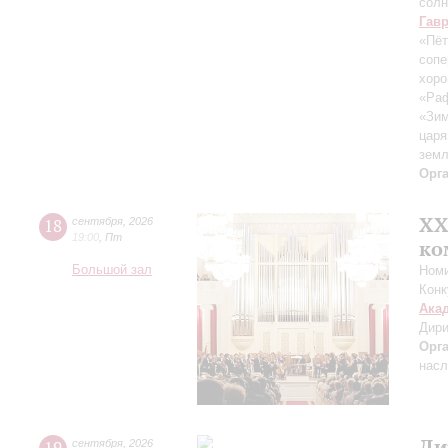
солн
Гав
«Пёт
сопе
хор
«Ра
«Зим
царя
зем
Орг
XХ
18
сентября
,
2026
19:00
,
Пт
ко
Большой зал
Номи
Конк
Ака
Дири
Орг
насл
Ди
сентября
,
2026