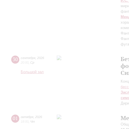
И.С.
мирн
фант
Мен
хора
коме
Фант
Фант
фуга
Бе
30
сентября
,
2026
20:00
,
Ср
фо
Си
Большой зал
Конц
бесс
Зас
сим
Дири
Ме
01
октября
,
2026
18:00
,
Чт
Обще