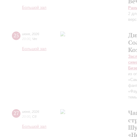
Ве
Большой зал
Рах
2 дл
верс
Ди
25
июня
,
2026
20:00
,
Чт
Со
Ко
Большой зал
Зас
сим
Биз
из о
«Сам
фант
«Фа
темы
Ча
27
июня
,
2026
20:00
,
Сб
ст
Шу
Большой зал
«Н