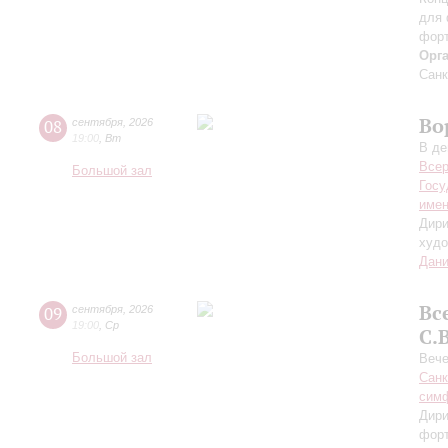
для 
форт
Орг
Санк
Во
08
сентября
,
2026
19:00
,
Вт
В де
Всер
Большой зал
Госу
имен
Дири
худо
Дани
Вс
09
сентября
,
2026
19:00
,
Ср
С.
Большой зал
Вече
Санк
симф
Дири
фор