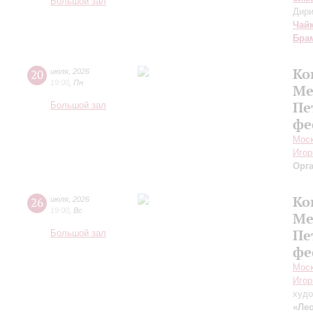
Большой зал
Дири
Чай
Бра
Ко
20
июля
,
2026
19:00
,
Пн
Ме
Пе
Большой зал
фе
Моск
Игор
Орг
Ко
26
июля
,
2026
19:00
,
Вс
Ме
Пе
Большой зал
фе
Моск
Игор
худо
«Лео