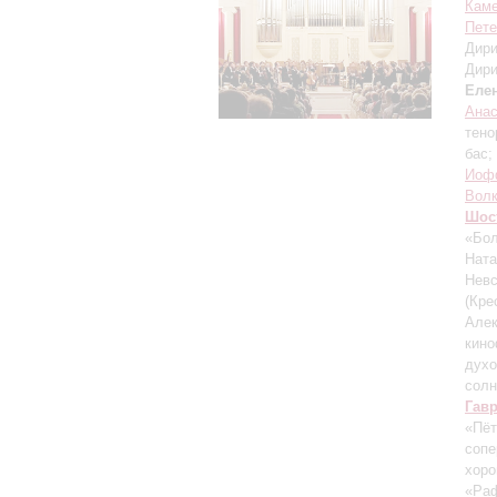
Каме
Пете
Дири
Дири
Еле
Ана
тено
бас;
Иоф
Вол
Шос
«Бол
Ната
Невс
(Кре
Алек
кин
духо
солн
Гав
«Пёт
сопе
хор
«Ра