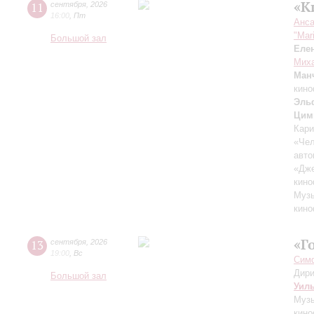
«К
11
сентября
,
2026
16:00
,
Пт
Анса
"Mar
Большой зал
Еле
Миха
Ман
кино
Эль
Цим
Кари
«Чел
авто
«Дж
кино
Музы
кино
«Г
13
сентября
,
2026
19:00
,
Вс
Симф
Дири
Большой зал
Уил
Музы
кино