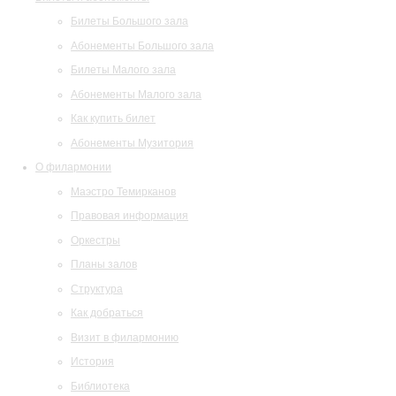
Билеты Большого зала
Абонементы Большого зала
Билеты Малого зала
Абонементы Малого зала
Как купить билет
Абонементы Музитория
О филармонии
Маэстро Темирканов
Правовая информация
Оркестры
Планы залов
Структура
Как добраться
Визит в филармонию
История
Библиотека