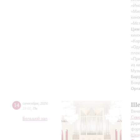
«Ино
«Ми
кино
«Мст
Цим
кино
«Кор
«Одн
плох
«При
из к
Музы
Бар
Бон
Орг
Ше
14
сентября
,
2026
19:00
,
Пн
Вече
Симф
Большой зал
Дири
фор
Шел