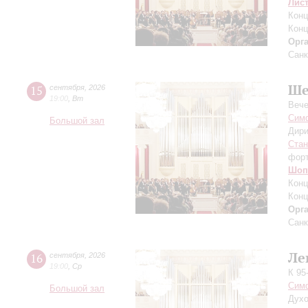
Лис
Конц
Конц
Орг
Санк
Ше
15
сентября
,
2026
19:00
,
Вт
Вече
Симф
Большой зал
Дири
Ста
фор
Шоп
Конц
Конц
Орг
Санк
Ле
16
сентября
,
2026
19:00
,
Ср
К 95
Симф
Большой зал
Духо