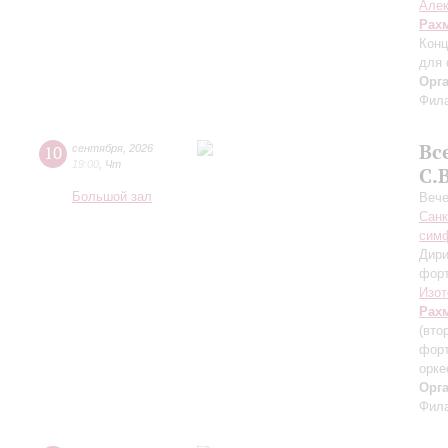
Алек
Рах
Конц
для 
Орг
Фила
Вс
10
сентября
,
2026
19:00
,
Чт
С.
Большой зал
Вече
Санк
симф
Дири
фор
Изот
Рах
(вто
форт
орке
Орг
Фила