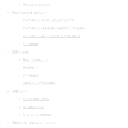
Ресторан и кафе
Фестивали и гастроли
Фестиваль «Площадь Искусств»
Фестиваль «Музыкальная коллекция»
Фестиваль «Барокко в белую ночь»
Гастроли
СМИ о нас
Все публикации
Рецензии
Интервью
Время Шостаковича
Партнеры
Наши партнеры
Фотогалерея
Стать партнером
Просветительские проекты