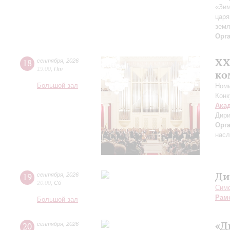
«Зим
царя
зем
Орг
XХ
18
сентября
,
2026
19:00
,
Пт
ко
Большой зал
Номи
Конк
Ака
Дири
Орг
насл
Ди
19
сентября
,
2026
20:00
,
Сб
Симф
Рам
Большой зал
«Д
20
сентября
,
2026