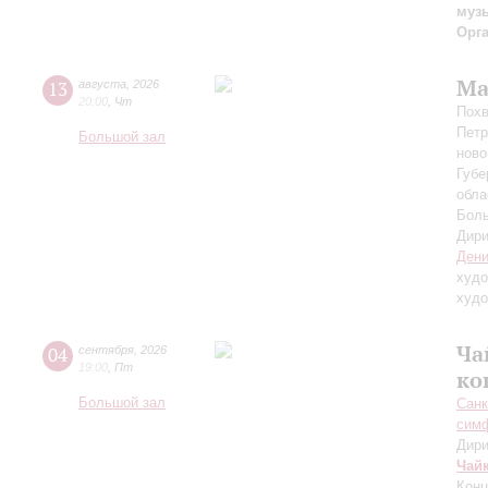
муз
Орг
Ма
13
августа
,
2026
20:00
,
Чт
Похв
Петр
Большой зал
ново
Губе
обла
Боль
Дири
Дени
худо
худо
Ча
04
сентября
,
2026
19:00
,
Пт
ко
Большой зал
Санк
симф
Дири
Чай
Конц