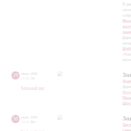
В ра
лети
собр
Мол
кол
орк
Дири
конц
Шуб
«Кам
песе
За
29
июня
,
2026
20:00
,
Пн
Ака
Дири
Большой зал
Мел
Про
Шос
За
30
июня
,
2026
20:00
,
Вт
Зас
сим