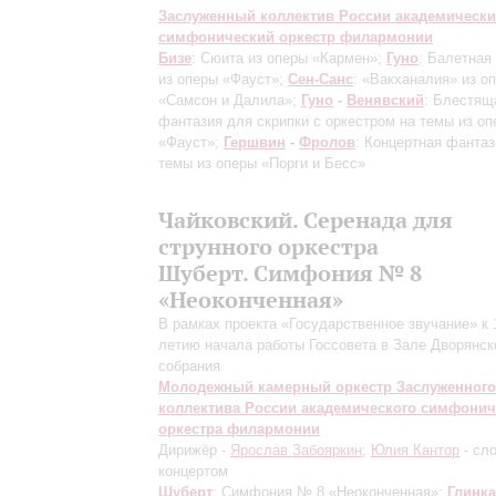
Заслуженный коллектив России академическ
симфонический оркестр филармонии
Бизе
: Сюита из оперы «Кармен»;
Гуно
: Балетная
из оперы «Фауст»;
Сен-Санс
: «Вакханалия» из о
«Самсон и Далила»;
Гуно
-
Венявский
: Блестящ
фантазия для скрипки с оркестром на темы из о
«Фауст»;
Гершвин
-
Фролов
: Концертная фантаз
темы из оперы «Порги и Бесс»
Чайковский. Серенада для
струнного оркестра
Шуберт. Симфония № 8
«Неоконченная»
В рамках проекта «Государственное звучание» к 
летию начала работы Госсовета в Зале Дворянск
собрания
Молодежный камерный оркестр Заслуженного
коллектива России академического симфонич
оркестра филармонии
Дирижёр -
Ярослав Забояркин
;
Юлия Кантор
- сл
концертом
Шуберт
: Симфония № 8 «Неоконченная»;
Глинка