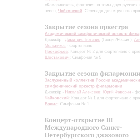
«Камаринская», фантазия на темы двух русских
песен;
Чайковский
: Серенада для струнного орк
Закрытие сезона оркестра
Академический симфонический оркестр фил
Дирижёр -
Димитрис Ботинис
(Греция/Россия);
Ал
Мельников
- фортепиано
Прокофьев
: Концерт № 2 для фортепиано с орк
Шостакович
: Симфония № 5
Закрытие сезона филармони
Заслуженный коллектив России академическ
симфонический оркестр филармонии
Дирижёр -
Николай Алексеев
;
Юрий Фаворин
- фо
Чайковский
: Концерт № 1 для фортепиано с орк
Брамс
: Симфония № 1
Концерт-открытие III
Международного Санкт-
Петербургского джазового