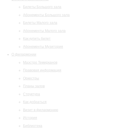
Билеты Большого зала
Абонементы Большого зала
Билеты Малого зала
Абонементы Малого зала
Как купить билет
Абонементы Музитория
О филармонии
Маэстро Темирканов
Правовая информация
Оркестры
Планы залов
Структура
Как добраться
Визит в филармонию
История
Библиотека