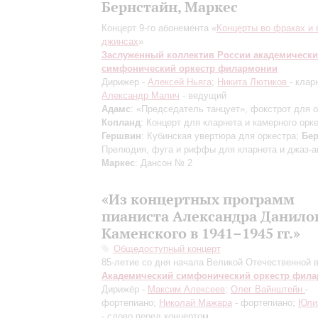
Бернстайн, Маркес
Концерт 9-го абонемента «
Концерты во фраках и 
джинсах
»
Заслуженный коллектив России академическ
симфонический оркестр филармонии
Дирижер -
Алексей Ньяга
;
Никита Лютиков
- клар
Александр Малич
- ведущий
Адамс
: «Председатель танцует», фокстрот для о
Копланд
: Концерт для кларнета и камерного орке
Гершвин
: Кубинская увертюра для оркестра;
Бер
Прелюдия, фуга и риффы для кларнета и джаз-а
Маркес
: Дансон № 2
«Из концертных программ
пианиста Александра Данило
Каменского в 1941–1945 гг.»
Общедоступный концерт
85-летие со дня начала Великой Отечественной 
Академический симфонический оркестр фил
Дирижёр -
Максим Алексеев
;
Олег Вайнштейн
-
фортепиано;
Николай Мажара
- фортепиано;
Юли
- слово перед концертом