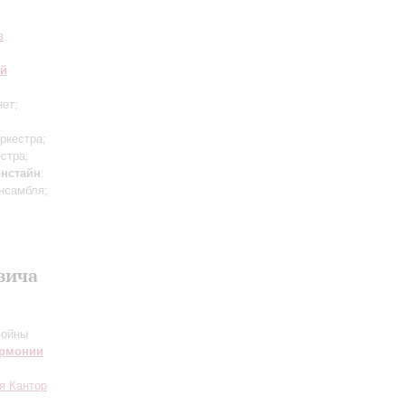
в
ий
нет;
ркестра;
стра;
нстайн
:
нсамбля;
вича
войны
армонии
я Кантор