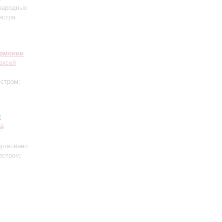
 народных
естра
армонии
ексей
естром;
и
ий
ртепиано
естром;