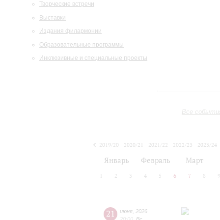
Творческие встречи
Выставки
Издания филармонии
Образовательные программы
Инклюзивные и специальные проекты
Все событи
2019/20
2020/21
2021/22
2022/23
2023/24
2024/25
2025/26
2026/27
Январь
Февраль
Март
1
2
3
4
5
6
7
8
21
июня
,
2026
20:00
,
Вс