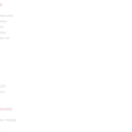
ий
 музыка
перы
ая
перы
ия на
120-
ого
еского
ово перед
: