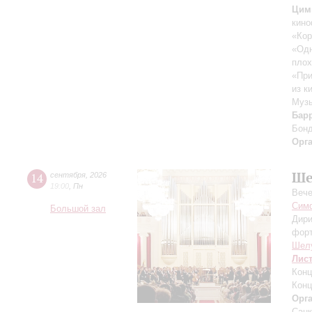
Цим
кино
«Кор
«Одн
плох
«При
из к
Музы
Бар
Бон
Орг
Ше
14
сентября
,
2026
19:00
,
Пн
Вече
Симф
Большой зал
Дири
фор
Шел
Лис
Конц
Конц
Орг
Санк