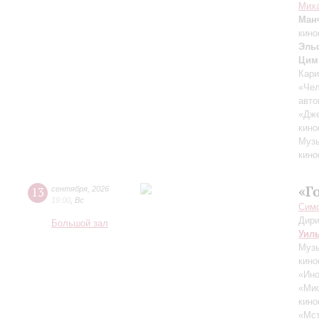
Миха
Ман
кино
Эль
Цим
Кари
«Чел
авто
«Дж
кино
Музы
кино
«Г
13
сентября
,
2026
19:00
,
Вс
Симф
Дири
Большой зал
Уил
Музы
кино
«Ино
«Ми
кино
«Мст