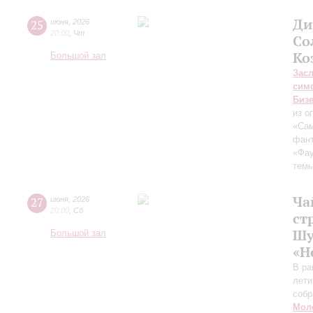
Ди
25
июня
,
2026
20:00
,
Чт
Со
Ко
Большой зал
Зас
сим
Биз
из о
«Сам
фант
«Фа
темы
Ча
27
июня
,
2026
20:00
,
Сб
ст
Шу
Большой зал
«Н
В ра
лети
собр
Мол