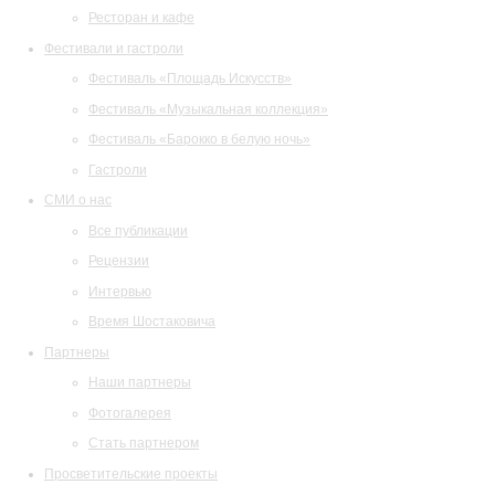
Ресторан и кафе
Фестивали и гастроли
Фестиваль «Площадь Искусств»
Фестиваль «Музыкальная коллекция»
Фестиваль «Барокко в белую ночь»
Гастроли
СМИ о нас
Все публикации
Рецензии
Интервью
Время Шостаковича
Партнеры
Наши партнеры
Фотогалерея
Стать партнером
Просветительские проекты