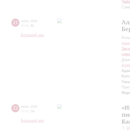
Чай
Сим
Ад
21
июня
,
2026
20:00
,
Вс
Бе
Большой зал
Конц
джи
Зас
сим
Дири
Але
Ада
Коп
Гер
Прел
Мар
«И
22
июня
,
2026
19:00
,
Пн
пи
Ка
Большой зал
О