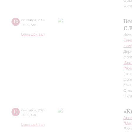
Орг
Фила
Вс
10
сентября
,
2026
19:00
,
Чт
С.
Большой зал
Вече
Санк
симф
Дири
фор
Изот
Рах
(вто
форт
орке
Орг
Фила
«К
11
сентября
,
2026
16:00
,
Пт
Анса
"Mar
Большой зал
Еле