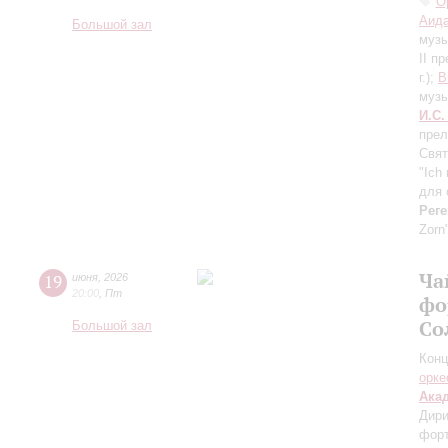
О
Аида
Большой зал
музы
II п
г.);
В
музы
И.С.
прел
Свят
"Ich
для 
Реге
Zorn
Ча
19
июня
,
2026
20:00
,
Пт
фо
Со
Большой зал
Конц
орке
Ака
Дири
фор