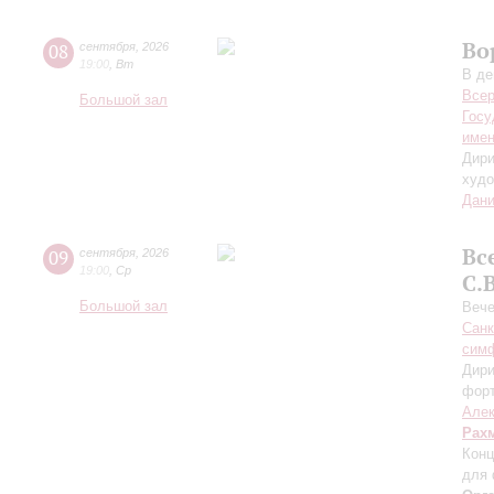
Во
08
сентября
,
2026
19:00
,
Вт
В де
Всер
Большой зал
Госу
имен
Дири
худо
Дани
Вс
09
сентября
,
2026
19:00
,
Ср
С.
Большой зал
Вече
Санк
симф
Дири
фор
Алек
Рах
Конц
для 