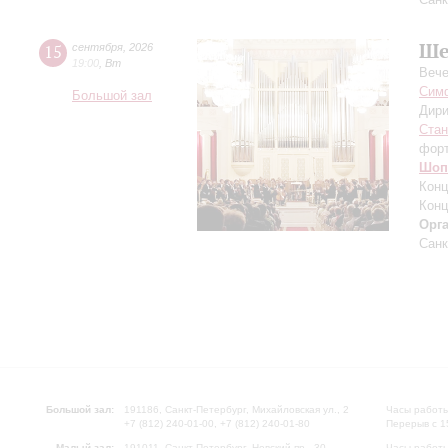
Ше
15
сентября
,
2026
19:00
,
Вт
Вече
Симф
Большой зал
Дири
Ста
фор
Шоп
Конц
Конц
Орг
Санк
Большой зал:
191186, Санкт-Петербург, Михайловская ул., 2
Часы работы
+7 (812) 240-01-00, +7 (812) 240-01-80
Перерыв с 1
Малый зал:
191011, Санкт-Петербург, Невский пр., 30
Часы работы