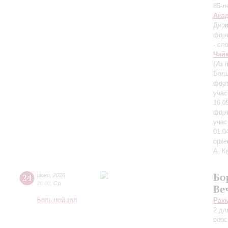
85-л
Ака
Дири
фор
- сл
Чай
(Из 
Боль
форт
учас
16.0
форт
учас
01.0
орк
А. К
Бо
24
июня
,
2026
20:00
,
Ср
Ве
Большой зал
Рах
2 дл
верс