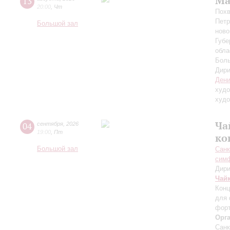
Ма
13
20:00
,
Чт
Похв
Петр
Большой зал
ново
Губе
обла
Боль
Дири
Дени
худо
худо
Ча
04
сентября
,
2026
19:00
,
Пт
ко
Большой зал
Санк
симф
Дири
Чай
Конц
для 
форт
Орг
Санк