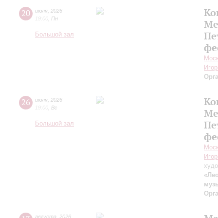
Ко
20
июля
,
2026
19:00
,
Пн
Ме
Пе
Большой зал
фе
Моск
Игор
Орг
Ко
26
июля
,
2026
19:00
,
Вс
Ме
Пе
Большой зал
фе
Моск
Игор
худо
«Лео
муз
Орг
августа
,
2026