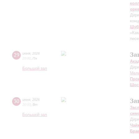
кол
орк
Дири
конц
Шуб
«Кам
песе
За
29
июня
,
2026
20:00
,
Пн
Ака
Дири
Большой зал
Мел
Про
Шос
За
30
июня
,
2026
20:00
,
Вт
Зас
сим
Большой зал
Дири
Чай
Бра