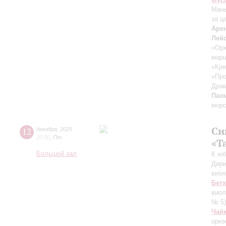
Ман
за ц
Аре
Лей
«Орх
мар
«Кре
«Про
Драм
Пах
морс
Си
12
декабря
,
2025
20:00
,
Пт
«Т
Большой зал
К юб
Дири
вио
Бет
виол
№ 5)
Чай
орке