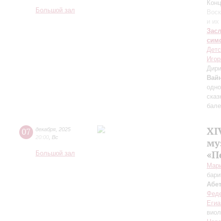
Конц
Большой зал
Воск
и их
Зас
сим
Детс
Игор
Дири
Вай
одно
сказ
бале
XI
07
декабря
,
2025
20:00
,
Вс
му
«П
Большой зал
Мар
бари
Абе
Фед
Егиа
вио