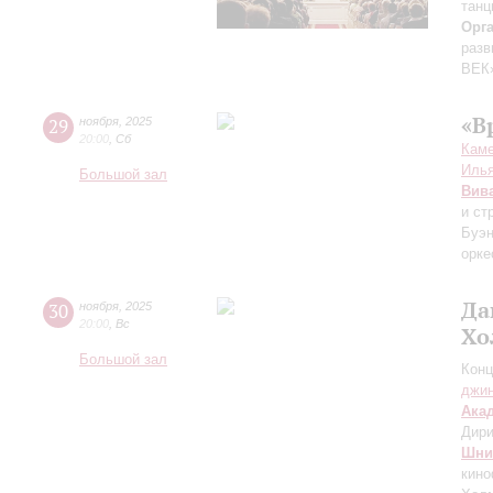
танц
Орг
разв
ВЕК
«В
29
ноября
,
2025
20:00
,
Сб
Каме
Иль
Большой зал
Вив
и ст
Буэн
орке
Да
30
ноября
,
2025
20:00
,
Вс
Хо
Большой зал
Конц
джи
Ака
Дири
Шни
кин