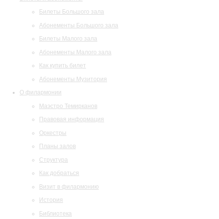
Билеты Большого зала
Абонементы Большого зала
Билеты Малого зала
Абонементы Малого зала
Как купить билет
Абонементы Музитория
О филармонии
Маэстро Темирканов
Правовая информация
Оркестры
Планы залов
Структура
Как добраться
Визит в филармонию
История
Библиотека