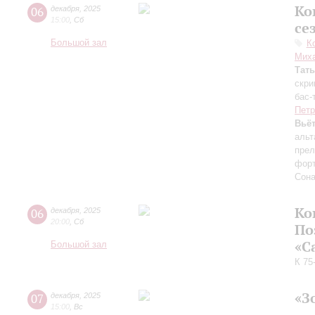
Ко
06
декабря
,
2025
15:00
,
Сб
се
Большой зал
К
Миха
Тат
скри
бас-
Петр
Вьё
альт
пре
фор
Сона
Ко
06
декабря
,
2025
20:00
,
Сб
По
«С
Большой зал
К 75
«З
07
декабря
,
2025
15:00
,
Вс