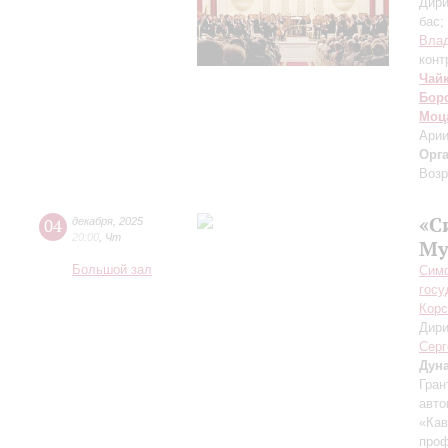
Дири
бас;
Вла
конт
Чай
Бор
Моц
Арии
Орг
Возр
«С
04
декабря
,
2025
20:00
,
Чт
Му
Большой зал
Симф
госу
Корс
Дири
Серг
Дун
Гран
авто
«Кав
проф