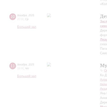
«Кол
Де
10
декабря
,
2025
20:00
,
Ср
Зас
сим
Большой зал
Дири
фор
Ляд
сказ
Пага
Сим
Му
11
декабря
,
2025
19:00
,
Чт
О
Ко Д
Большой зал
Адми
базы
Акад
Яна
Анна
Дири
Мус