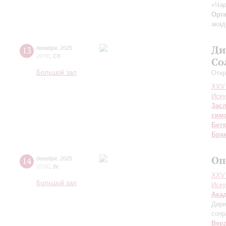
«Ча
Орг
акад
Ди
13
декабря
,
2025
20:00
,
Сб
Со
Большой зал
Откр
XXV
Иску
Зас
сим
Бет
Бра
Оп
14
декабря
,
2025
20:00
,
Вс
XXV
Большой зал
Иску
Ака
Дири
сопр
Вер