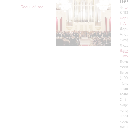
Ве
Большой зал
О
К 10
Хор 
Н.А.
Дарь
Анса
симф
Худо
Дари
Тиму
Пол
фор
Пяр
(к 9
«Си
комп
Гол
С.В.
вид
конц
княз
хора
для 