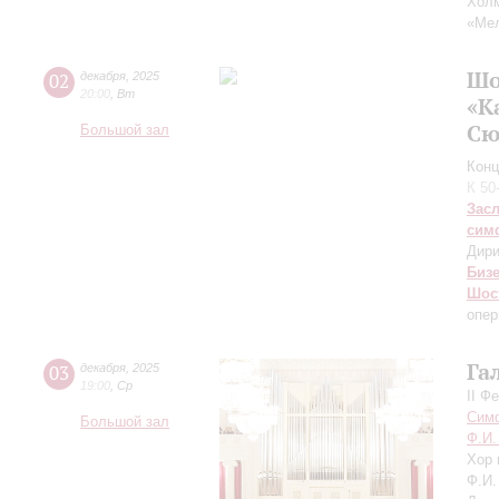
Холм
«Мел
Шо
02
декабря
,
2025
20:00
,
Вт
«К
Сю
Большой зал
Конц
К 50
Зас
сим
Дири
Биз
Шос
опер
Га
03
декабря
,
2025
19:00
,
Ср
II Ф
Симф
Большой зал
Ф.И.
Хор 
Ф.И.