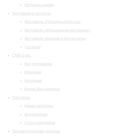
Ресторан и кафе
Фестивали и гастроли
Фестиваль «Площадь Искусств»
Фестиваль «Музыкальная коллекция»
Фестиваль «Барокко в белую ночь»
Гастроли
СМИ о нас
Все публикации
Рецензии
Интервью
Время Шостаковича
Партнеры
Наши партнеры
Фотогалерея
Стать партнером
Просветительские проекты