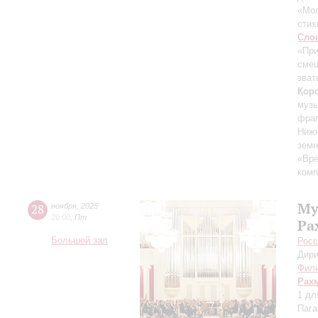
«Мол
стих
Сло
«При
смеш
зват
Кор
муз
фраг
Ниж
земн
«Вр
комп
Му
28
ноября
,
2025
20:00
,
Пт
Ра
Большой зал
Росс
Дири
Фили
Рах
1 дл
Пага