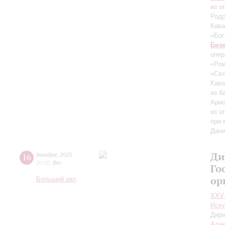
из о
Родр
Кава
«Бог
Биз
опер
«Ром
«Сел
Кава
из б
Арио
из о
при 
Дани
Ди
16
декабря
,
2025
20:00
,
Вт
Го
ор
Большой зал
XXV
Иску
Дири
Але