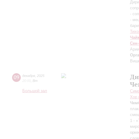
Дири
сопр
- со
- ме
бари
Тихо
Чай
Сен
Арии
Орг
Виш
Ди
09
декабря
,
2025
20:00
,
Вт
Че
Большой зал
Симф
Хор 
Чем
плак
смеш
1 - 
миро
орк
слов