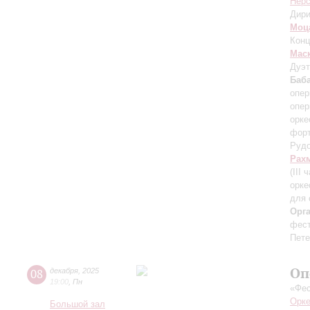
Нерс
Дири
Моц
Конц
Мас
Дуэт
Баб
опер
опер
орке
форт
Рудо
Рах
(III 
орке
для 
Орг
фест
Пете
Оп
08
декабря
,
2025
19:00
,
Пн
«Фес
Орке
Большой зал