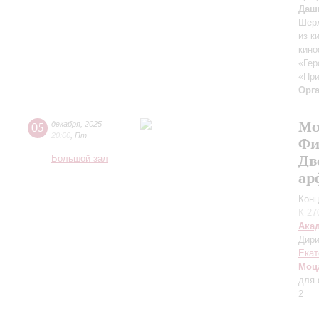
Даш
Шерл
из к
кино
«Гер
«При
Орг
Мо
05
декабря
,
2025
20:00
,
Пт
Фи
Дв
Большой зал
ар
Конц
К 27
Ака
Дири
Екат
Моц
для 
2