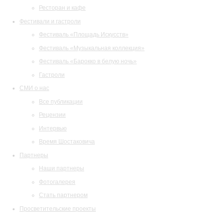
Ресторан и кафе
Фестивали и гастроли
Фестиваль «Площадь Искусств»
Фестиваль «Музыкальная коллекция»
Фестиваль «Барокко в белую ночь»
Гастроли
СМИ о нас
Все публикации
Рецензии
Интервью
Время Шостаковича
Партнеры
Наши партнеры
Фотогалерея
Стать партнером
Просветительские проекты