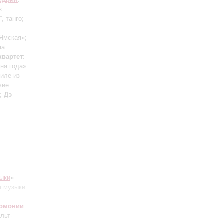
з
”, танго;
«Ямская»;
ма
квартет
:
на года»
тиле из
кие
»;
Дэ
ыки
»
а музыки.
армонии
альт-