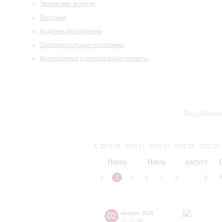
Творческие встречи
Выставки
Издания филармонии
Образовательные программы
Инклюзивные и специальные проекты
Все событи
2019/20
2020/21
2021/22
2022/23
2023/24
2024/25
2025/26
2026/27
Июнь
Июль
Август
1
2
3
4
5
6
7
8
02
ноября
,
2025
20:00
,
Вс