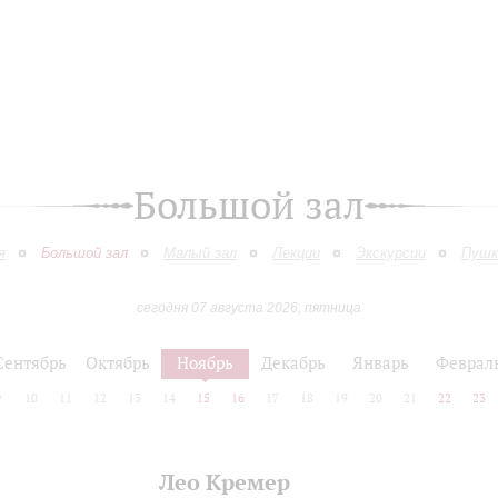
Большой зал
я
Большой зал
Малый зал
Лекции
Экскурсии
Пушк
сегодня 07 августа 2026, пятница
Сентябрь
Октябрь
Ноябрь
Декабрь
Январь
Феврал
9
10
11
12
13
14
15
16
17
18
19
20
21
22
23
Лео Кремер