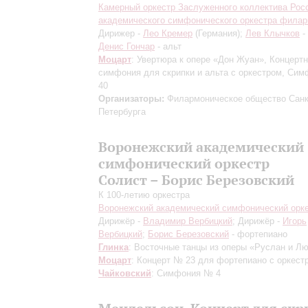
Камерный оркестр Заслуженного коллектива Рос
академического симфонического оркестра фила
Дирижер -
Лео Кремер
(Германия);
Лев Клычков
-
Денис Гончар
- альт
Моцарт
: Увертюра к опере «Дон Жуан», Концерт
симфония для скрипки и альта с оркестром, Си
40
Организаторы:
Филармоническое общество Санк
Петербурга
Воронежский академический
симфонический оркестр
Солист – Борис Березовский
К 100-летию оркестра
Воронежский академический симфонический орк
Дирижёр -
Владимир Вербицкий
; Дирижёр -
Игорь
Вербицкий
;
Борис Березовский
- фортепиано
Глинка
: Восточные танцы из оперы «Руслан и Л
Моцарт
: Концерт № 23 для фортепиано с оркест
Чайковский
: Симфония № 4