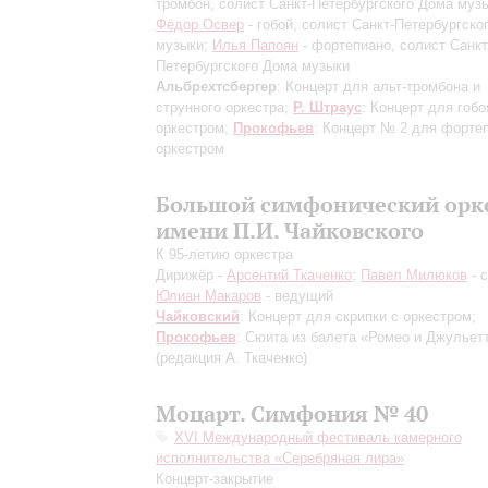
тромбон, солист Санкт-Петербургского Дома музы
Фёдор Освер
- гобой, солист Санкт-Петербургско
музыки;
Илья Папоян
- фортепиано, солист Санкт
Петербургского Дома музыки
Альбрехтсбергер
: Концерт для альт-тромбона и
струнного оркестра;
Р. Штраус
: Концерт для гобо
оркестром;
Прокофьев
: Концерт № 2 для форте
оркестром
Большой симфонический орк
имени П.И. Чайковского
К 95-летию оркестра
Дирижёр -
Арсентий Ткаченко
;
Павел Милюков
- 
Юлиан Макаров
- ведущий
Чайковский
: Концерт для скрипки с оркестром;
Прокофьев
: Сюита из балета «Ромео и Джульет
(редакция А. Ткаченко)
Моцарт. Симфония № 40
XVI Международный фестиваль камерного
исполнительства «Серебряная лира»
Концерт-закрытие