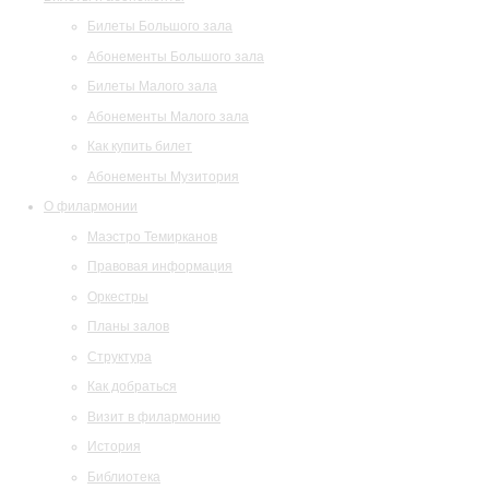
Билеты Большого зала
Абонементы Большого зала
Билеты Малого зала
Абонементы Малого зала
Как купить билет
Абонементы Музитория
О филармонии
Маэстро Темирканов
Правовая информация
Оркестры
Планы залов
Структура
Как добраться
Визит в филармонию
История
Библиотека