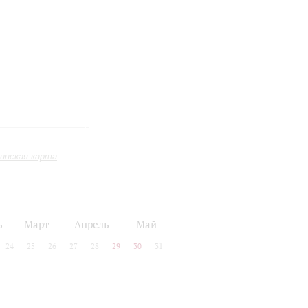
инская карта
ь
Март
Апрель
Май
24
25
26
27
28
29
30
31