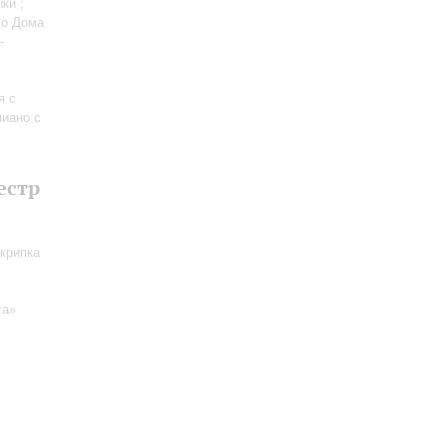
ки ;
го Дома
-
я с
пиано с
естр
скрипка
та»