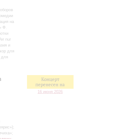
соборов
комедии
ация на
» Ф.
ботки
er nur
азия и
жор для
 для
в
Концерт
перенесен на
16 июня 2026
я
лярис»)
;
ичиха»;
едрин
: