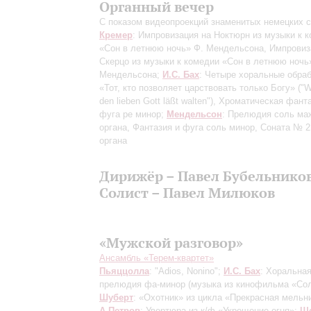
Органный вечер
С показом видеопроекций знаменитых немецких 
Кремер
: Импровизация на Ноктюрн из музыки к 
«Сон в летнюю ночь» Ф. Мендельсона, Импровиз
Скерцо из музыки к комедии «Сон в летнюю ночь
Мендельсона;
И.С. Бах
: Четыре хоральные обра
«Тот, кто позволяет царствовать только Богу» ("W
den lieben Gott läßt walten"), Хроматическая фант
фуга ре минор;
Мендельсон
: Прелюдия соль ма
органа, Фантазия и фуга соль минор, Соната № 2
органа
Дирижёр – Павел Бубельнико
Солист – Павел Милюков
«Мужской разговор»
Ансамбль «Терем-квартет»
Пьяццолла
: "Adios, Nonino";
И.С. Бах
: Хоральна
прелюдия фа-минор
(музыка из кинофильма «Со
Шуберт
: «Охотник» из цикла «Прекрасная мельн
А.Петров
: Увертюра из к/ф «Укрощение огня»;
Щ