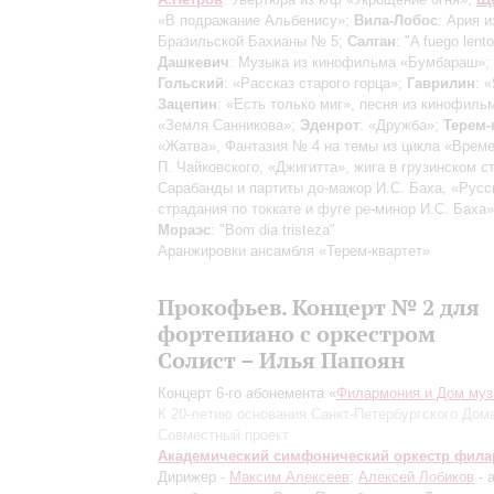
«В подражание Альбенису»;
Вила-Лобос
: Ария и
Бразильской Бахианы № 5;
Салган
: "A fuego lento
Дашкевич
: Музыка из кинофильма «Бумбараш»;
Гольский
: «Рассказ старого горца»;
Гаврилин
: 
Зацепин
: «Есть только миг», песня из кинофиль
«Земля Санникова»;
Эденрот
: «Дружба»;
Терем-
«Жатва», Фантазия № 4 на темы из цикла «Време
П. Чайковского, «Джигитта», жига в грузинском с
Сарабанды и партиты до-мажор И.С. Баха, «Русс
страдания по токкате и фуге ре-минор И.С. Баха
Мораэс
: "Bom dia tristeza"
Аранжировки ансамбля «Терем-квартет»
Прокофьев. Концерт № 2 для
фортепиано с оркестром
Солист – Илья Папоян
Концерт 6-го абонемента «
Филармония и Дом муз
К 20-летию основания Санкт-Петербургского Дом
Совместный проект
Академический симфонический оркестр фил
Дирижер -
Максим Алексеев
;
Алексей Лобиков
- 