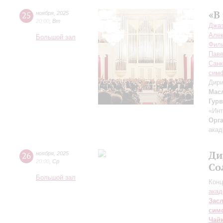
«В
25
ноября
,
2025
20:00
,
Вт
Джаз
Але
Большой зал
Фил
Пав
Санк
симф
Дири
Мас
Гурв
«Инт
Орг
акад
Ди
26
ноября
,
2025
20:00
,
Ср
Со
Большой зал
Конц
акад
Зас
сим
Чай