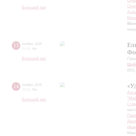
Олег
Оле
Большой зал
Андр
Мих
Мол
манд
Ел
13
ноября
,
2025
20:00
,
Чт
Фо
Большой зал
Пам
Шуб
850)
«У
14
ноября
,
2025
20:00
,
Пт
Анса
"Mar
Большой зал
Стан
мело
Пав
Дмит
Иван
Мак