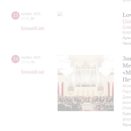
Lov
23
ноября
,
2025
20:00
,
Вс
Chig
Стан
Большой зал
форт
Арм
Чиг
За
24
ноября
,
2025
19:00
,
Пн
Ме
«М
Большой зал
Пе
Моло
Пау
Дири
вио
(Узб
Гуа
фор
Орг