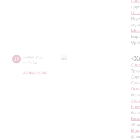
Симф
Дири
Ольг
Игу
худо
Шос
Бар
Орг
«Х
19
ноября
,
2025
20:00
,
Ср
Симф
Трио
Большой зал
Дири
Сел
Оме
бари
Але
Бори
бари
Биз
«Кар
Моц
фле