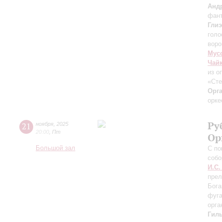
Анд
фан
Гли
голо
воро
Мус
Чай
из о
«Сте
Орг
орке
Ру
21
ноября
,
2025
20:00
,
Пт
Ор
Большой зал
С по
собо
И.С.
прел
Бога
фуга
орга
Гил