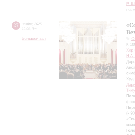
Р. Ш
поэ
«С
27
ноября
,
2025
19:00
,
Чт
Ве
Большой зал
О
К 10
Хор 
Н.А.
Дарь
Анса
симф
Худо
Дари
Тиму
Пол
фор
Пяр
(к 9
«Си
комп
Гол