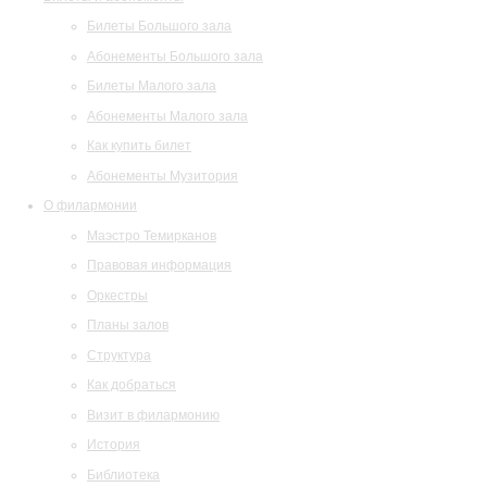
Билеты Большого зала
Абонементы Большого зала
Билеты Малого зала
Абонементы Малого зала
Как купить билет
Абонементы Музитория
О филармонии
Маэстро Темирканов
Правовая информация
Оркестры
Планы залов
Структура
Как добраться
Визит в филармонию
История
Библиотека