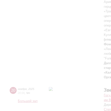
Ария
герц
«Тра
цвет
опер
опер
«Евг
Купл
(оте
Фом
«Лен
любв
"Funi
Дал
ста
«Ка
Орг
Зв
20
ноября
,
2025
20:00
,
Чт
Госу
им.В
Большой зал
Дири
Степ