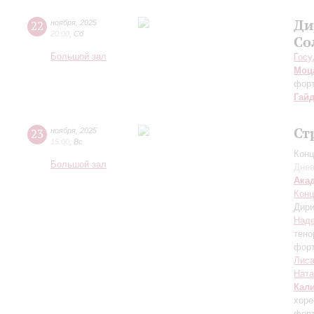
Ди
22
ноября
,
2025
20:00
,
Сб
Со
Большой зал
Госу
Моц
форт
Гай
Ст
23
ноября
,
2025
15:00
,
Вс
Конц
Большой зал
Днев
Ака
Конц
Дири
Над
тено
фор
Лиса
Ната
Кал
хоре
форт