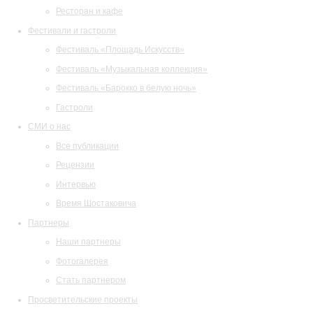
Ресторан и кафе
Фестивали и гастроли
Фестиваль «Площадь Искусств»
Фестиваль «Музыкальная коллекция»
Фестиваль «Барокко в белую ночь»
Гастроли
СМИ о нас
Все публикации
Рецензии
Интервью
Время Шостаковича
Партнеры
Наши партнеры
Фотогалерея
Стать партнером
Просветительские проекты