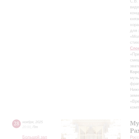
С.В.
вид
конц
княз
хора
для 
«Мол
стих
Сло
«При
смеш
зват
Кор
муз
фраг
Ниж
земн
«Вр
комп
Му
28
ноября
,
2025
20:00
,
Пт
Ра
Большой зал
Росс