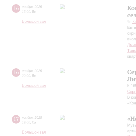
Ко
16
ноября
,
2025
15:00
,
Вс
се
Большой зал
К
Евг
скри
виол
Дмит
Тан
квар
Се
16
ноября
,
2025
20:00
,
Вс
Ли
Большой зал
К 16
Серг
В ко
«Кон
«Н
17
ноября
,
2025
19:00
,
Пн
Музы
арти
Большой зал