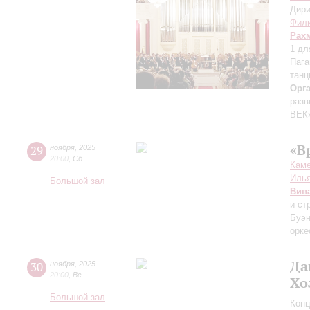
Дири
Фили
Рах
1 дл
Пага
танц
Орг
разв
ВЕК
«В
29
ноября
,
2025
20:00
,
Сб
Каме
Иль
Большой зал
Вив
и ст
Буэн
орке
Да
30
ноября
,
2025
20:00
,
Вс
Хо
Большой зал
Конц