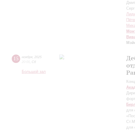
Дми
Серг
Лиди
Пётр
Миха
Мон
Вив
Мэй
Де
15
ноября
,
2025
20:00
,
Сб
от
Ра
Большой зал
Конц
Ака
Дири
фор
Бер
для 
«Пос
Ст.
для 