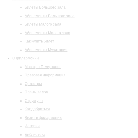
Билеты Большого зала
Абонементы Большого зала
Билеты Малого зала
Абонементы Малого зала
Как купить билет
Абонементы Музитория
О филармонии
Маэстро Темирканов
Правовая информация
Оркестры
Планы залов
Структура
Как добраться
Визит в филармонию
История
Библиотека