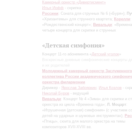
Камерный оркестр «Дивертисмент»
Илья Иофф
- скрипка
Россини
: Соната для струнных № 6 («Буря»);
Пу
«Хризантемы» для струнного квартета;
Корелли
:
«Рождественский концерт»;
Вивальди
: «Времена
четыре концерта для скрипки и струнных
«Детская симфония»
Концерт 11-го абонемента «
Детский уголок
»
Воскресные дневные симфонические концерты д
и их родителей
Молодежный камерный оркестр Заслуженного
коллектива России академического симфонич
оркестра филармонии
Дирижер -
Ярослав Забояркин
;
Илья Козлов
- скр
Николай Буров
- ведущий
Вивальди
: Концерт № 4 «Зима» для скрипки и с
оркестра из цикла «Времена года»;
Л. Моцарт
:
«Игрушечная (детская) симфония»
(с участием с
детей на ударных и шумовых инструментах)
;
Рес
«Птицы», сюита для малого оркестра на темы
композиторов XVII-XVIII вв.