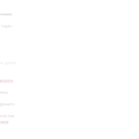
ччини
:
 года»,
ля детей
еского
ипка;
трунного
олистов-
пиги
: