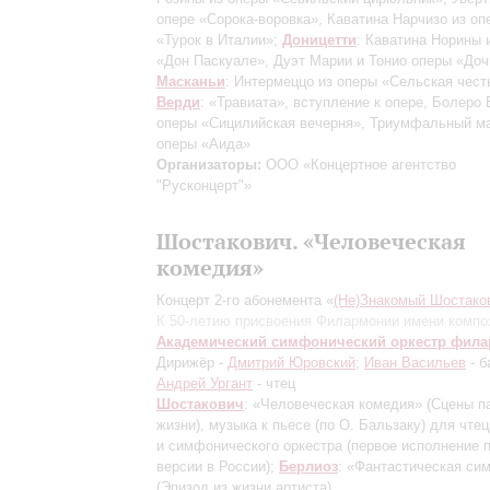
опере «Сорока-воровка», Каватина Нарчизо из оп
«Турок в Италии»;
Доницетти
: Каватина Норины 
«Дон Паскуале», Дуэт Марии и Тонио оперы «Доч
Масканьи
: Интермеццо из оперы «Сельская чест
Верди
: «Травиата», вступление к опере, Болеро
оперы «Сицилийская вечерня», Триумфальный м
оперы «Аида»
Организаторы:
ООО «Концертное агентство
"Русконцерт"»
Шостакович. «Человеческая
комедия»
Концерт 2-го абонемента «
(Не)Знакомый Шостако
К 50-летию присвоения Филармонии имени компо
Академический симфонический оркестр фил
Дирижёр -
Дмитрий Юровский
;
Иван Васильев
- б
Андрей Ургант
- чтец
Шостакович
: «Человеческая комедия» (Сцены п
жизни), музыка к пьесе (по О. Бальзаку) для чтец
и симфонического оркестра
(первое исполнение 
версии в России)
;
Берлиоз
: «Фантастическая си
(Эпизод из жизни артиста)