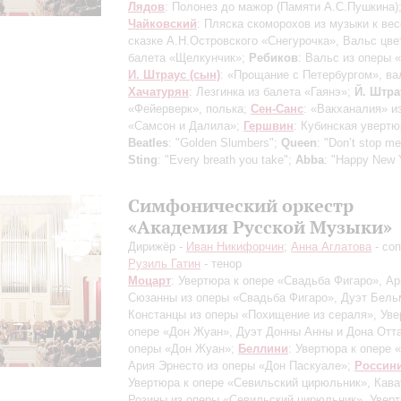
Лядов
: Полонез до мажор (Памяти А.С.Пушкина)
Чайковский
: Пляска скоморохов из музыки к ве
сказке А.Н.Островского «Снегурочка», Вальс цве
балета «Щелкунчик»;
Ребиков
: Вальс из оперы 
И. Штраус (сын)
: «Прощание с Петербургом», ва
Хачатурян
: Лезгинка из балета «Гаянэ»;
Й. Штра
«Фейерверк», полька;
Сен-Санс
: «Вакханалия» и
«Самсон и Далила»;
Гершвин
: Кубинская уверт
Beatles
: "Golden Slumbers";
Queen
: "Don’t stop m
Sting
: "Every breath you take";
Abba
: "Happy New 
Симфонический оркестр
«Академия Русской Музыки»
Дирижёр -
Иван Никифорчин
;
Анна Аглатова
- соп
Рузиль Гатин
- тенор
Моцарт
: Увертюра к опере «Свадьба Фигаро», Ар
Сюзанны из оперы «Свадьба Фигаро», Дуэт Бель
Констанцы из оперы «Похищение из сераля», Уве
опере «Дон Жуан», Дуэт Донны Анны и Дона Отта
оперы «Дон Жуан»;
Беллини
: Увертюра к опере 
Ария Эрнесто из оперы «Дон Паскуале»;
Россин
Увертюра к опере «Севильский цирюльник», Кава
Розины из оперы «Севильский цирюльник», Уверт