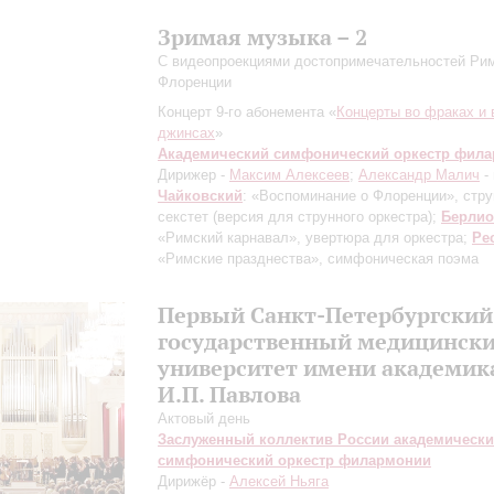
Зримая музыка – 2
С видеопроекциями достопримечательностей Ри
Флоренции
Концерт 9-го абонемента «
Концерты во фраках и 
джинсах
»
Академический симфонический оркестр фил
Дирижер -
Максим Алексеев
;
Александр Малич
-
Чайковский
: «Воспоминание о Флоренции», стр
секстет
(версия для струнного оркестра)
;
Берлио
«Римский карнавал», увертюра для оркестра;
Ре
«Римские празднества», симфоническая поэма
Первый Санкт-Петербургский
государственный медицинск
университет имени академик
И.П. Павлова
Актовый день
Заслуженный коллектив России академическ
симфонический оркестр филармонии
Дирижёр -
Алексей Ньяга