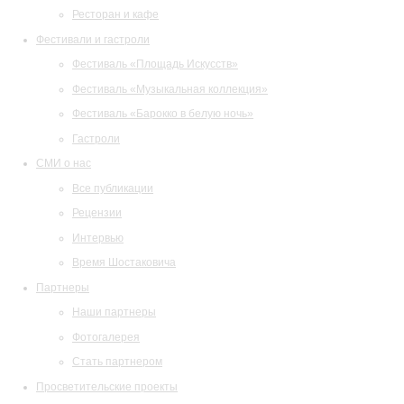
Ресторан и кафе
Фестивали и гастроли
Фестиваль «Площадь Искусств»
Фестиваль «Музыкальная коллекция»
Фестиваль «Барокко в белую ночь»
Гастроли
СМИ о нас
Все публикации
Рецензии
Интервью
Время Шостаковича
Партнеры
Наши партнеры
Фотогалерея
Стать партнером
Просветительские проекты