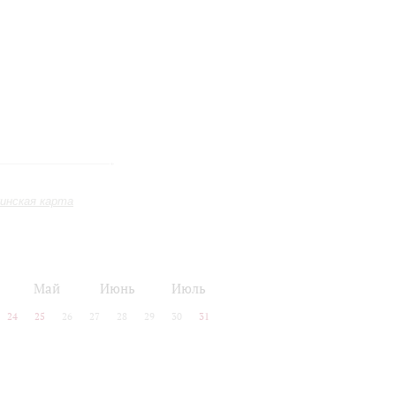
инская карта
Май
Июнь
Июль
24
25
26
27
28
29
30
31