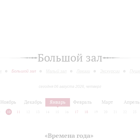
Большой зал
я
Большой зал
Малый зал
Лекции
Экскурсии
Пушк
сегодня 06 августа 2026, четверг
Ноябрь
Декабрь
Январь
Февраль
Март
Апрель
9
10
11
12
13
14
15
16
17
18
19
20
21
22
23
«Времена года»