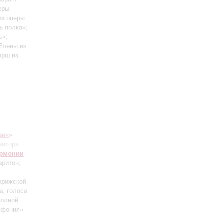
еры
из оперы
ь полка»;
ь»;
 Елены из
арш из
вич
»
зитора
армонии
аритон;
арижской
а, голоса
полной
мфония»