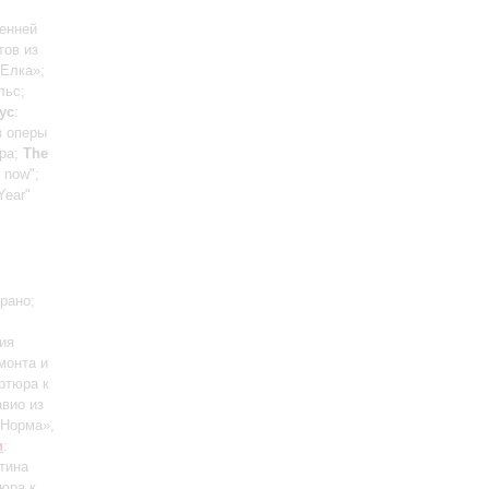
;
сенней
тов из
«Елка»;
льс;
ус
:
з оперы
юра;
The
e now";
Year"
рано;
ия
монта и
ртюра к
вио из
«Норма»,
и
:
тина
юра к