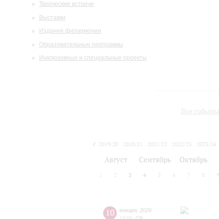
Творческие встречи
Выставки
Издания филармонии
Образовательные программы
Инклюзивные и специальные проекты
Все событи
2019/20
2020/21
2021/22
2022/23
2023/24
2024/25
2025/26
2026/27
Август
Сентябрь
Октябрь
1
2
3
4
5
6
7
8
10
января
,
2026
19:00
,
Сб