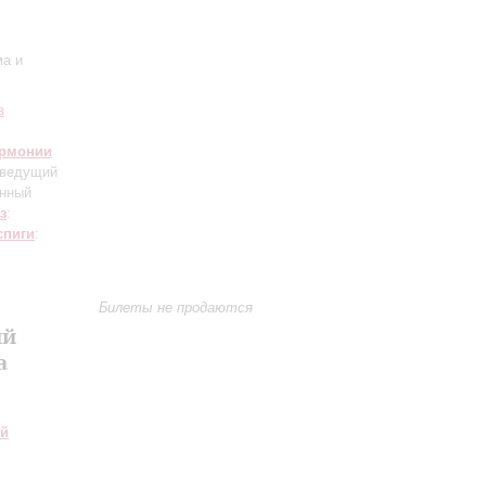
ма и
в
армонии
 ведущий
унный
з
:
спиги
:
Билеты не продаются
ий
а
ий