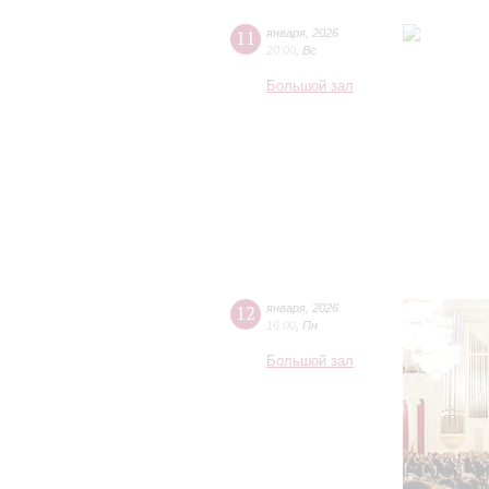
11
января
,
2026
20:00
,
Вс
Большой зал
12
января
,
2026
16:00
,
Пн
Большой зал