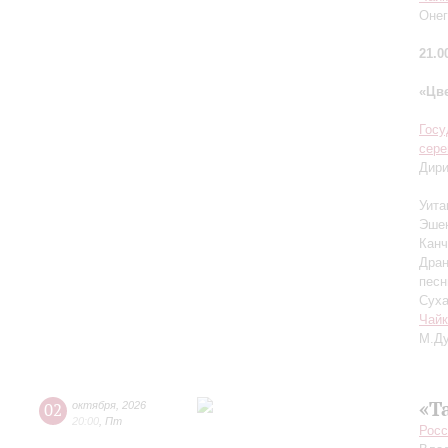
Онег
21.0
«Цв
Госу
сер
Дир
Уита
Эшен
Канч
Дран
песн
Суха
Чайк
М.Ду
«Т
02
октября
,
2026
20:00
,
Пт
Росс