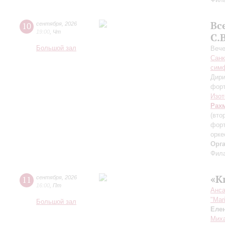
Вс
10
сентября
,
2026
19:00
,
Чт
С.
Большой зал
Вече
Санк
симф
Дири
фор
Изот
Рах
(вто
форт
орке
Орг
Фила
«К
11
сентября
,
2026
16:00
,
Пт
Анса
"Mar
Большой зал
Еле
Миха