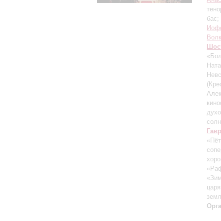
тено
бас;
Иоф
Вол
Шос
«Бол
Ната
Невс
(Кре
Алек
кин
духо
солн
Гав
«Пёт
сопе
хор
«Ра
«Зим
царя
зем
Орг