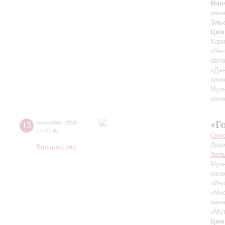
Ман
кино
Эль
Цим
Кари
«Чел
авто
«Дж
кино
Музы
кино
«Г
13
сентября
,
2026
19:00
,
Вс
Симф
Дири
Большой зал
Уил
Музы
кино
«Ино
«Ми
кино
«Мст
Цим