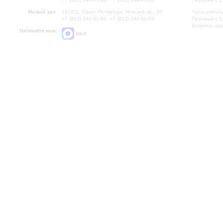
Малый зал:
191011, Санкт-Петербург, Невский пр., 30
Часы работы
+7 (812) 240-01-00, +7 (812) 240-01-70
Перерыв с 1
Вопросы на
Напишите нам:
MAX