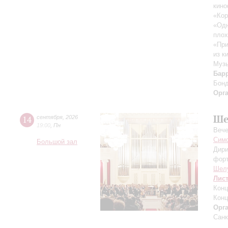
кино
«Кор
«Одн
плох
«При
из к
Музы
Бар
Бон
Орг
Ше
14
сентября
,
2026
19:00
,
Пн
Вече
Симф
Большой зал
Дири
фор
Шел
Лис
Конц
Конц
Орг
Санк