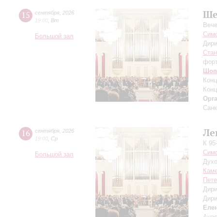
Ше
15
сентября
,
2026
19:00
,
Вт
Вече
Симф
Большой зал
Дири
Ста
фор
Шоп
Конц
Конц
Орг
Санк
Ле
16
сентября
,
2026
19:00
,
Ср
К 95
Симф
Большой зал
Духо
Каме
Пете
Дири
Дири
Еле
Ана