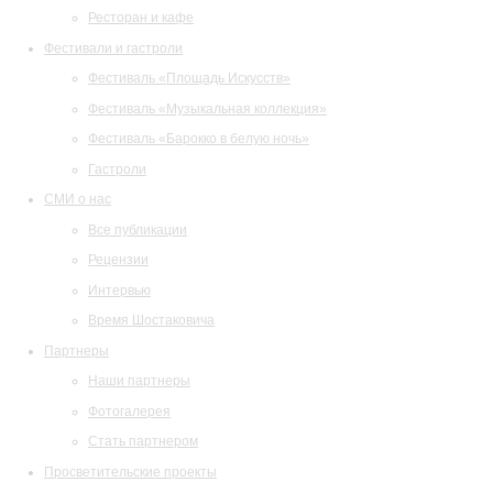
Ресторан и кафе
Фестивали и гастроли
Фестиваль «Площадь Искусств»
Фестиваль «Музыкальная коллекция»
Фестиваль «Барокко в белую ночь»
Гастроли
СМИ о нас
Все публикации
Рецензии
Интервью
Время Шостаковича
Партнеры
Наши партнеры
Фотогалерея
Стать партнером
Просветительские проекты