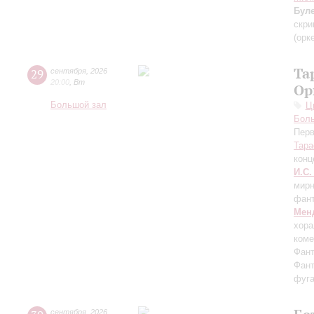
Бул
скри
(орк
Та
29
сентября
,
2026
20:00
,
Вт
Ор
Большой зал
Ц
Бол
Перв
Тара
конц
И.С.
мирн
фант
Мен
хора
коме
Фант
Фант
фуга
сентября
,
2026