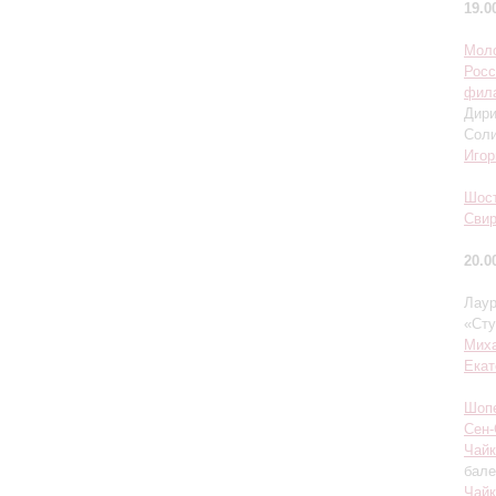
19.0
Мол
Росс
фил
Дир
Сол
Игор
Шос
Сви
20.0
Лаур
«Сту
Мих
Екат
Шоп
Сен-
Чайк
бале
Чайк