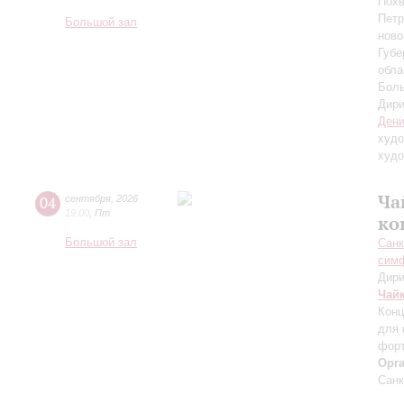
Похв
Петр
Большой зал
ново
Губе
обла
Боль
Дири
Дени
худо
худо
Ча
04
сентября
,
2026
19:00
,
Пт
ко
Большой зал
Санк
симф
Дири
Чай
Конц
для 
форт
Орг
Санк