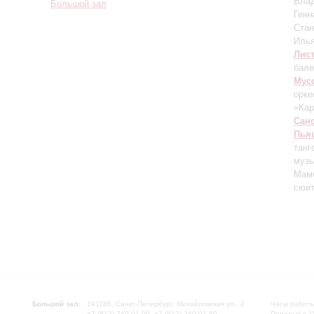
Вла
Большой зал
Генн
Ста
Иль
Лис
бале
Мус
орке
«Ка
Сан
Пья
танг
музы
Мам
сюи
Большой зал:
191186, Санкт-Петербург, Михайловская ул., 2
Часы работы
+7 (812) 240-01-00, +7 (812) 240-01-80
Перерыв с 1