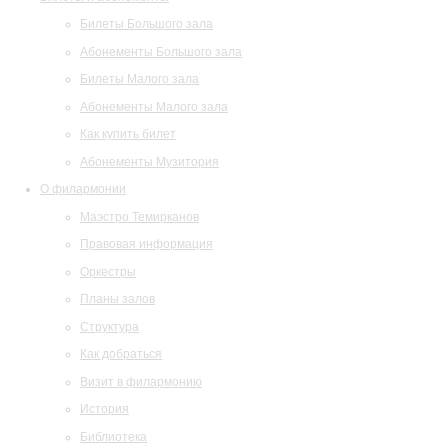
Билеты Большого зала
Абонементы Большого зала
Билеты Малого зала
Абонементы Малого зала
Как купить билет
Абонементы Музитория
О филармонии
Маэстро Темирканов
Правовая информация
Оркестры
Планы залов
Структура
Как добраться
Визит в филармонию
История
Библиотека