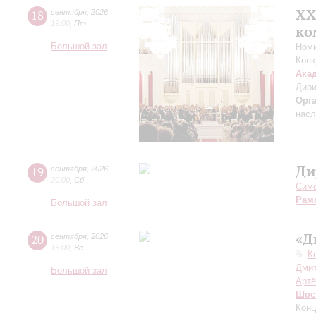
XХ
18
сентября
,
2026
19:00
,
Пт
ко
Большой зал
Номи
Конк
Ака
Дири
Орг
насл
Ди
19
сентября
,
2026
20:00
,
Сб
Симф
Рам
Большой зал
«Д
20
сентября
,
2026
15:00
,
Вс
К
Дмит
Большой зал
Артё
Шос
Конц