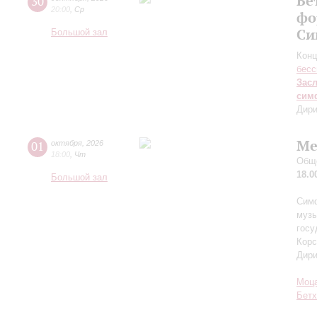
Бе
30
20:00
,
Ср
фо
Си
Большой зал
Конц
бесс
Зас
сим
Дири
Ме
01
октября
,
2026
18:00
,
Чт
Обще
18.0
Большой зал
Симф
музы
госу
Корс
Дир
Моц
Бетх