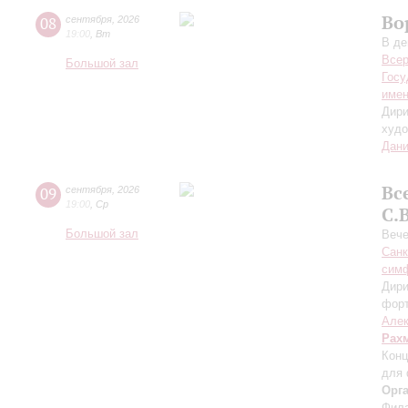
Во
08
сентября
,
2026
19:00
,
Вт
В де
Всер
Большой зал
Госу
имен
Дири
худо
Дани
Вс
09
сентября
,
2026
19:00
,
Ср
С.
Большой зал
Вече
Санк
симф
Дири
фор
Алек
Рах
Конц
для 
Орг
Фила