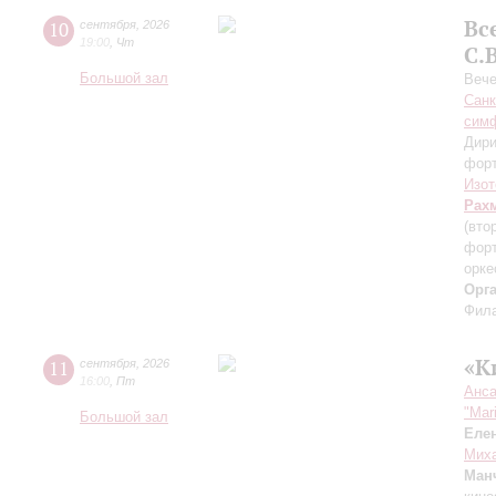
Вс
10
сентября
,
2026
19:00
,
Чт
С.
Большой зал
Вече
Санк
симф
Дири
фор
Изот
Рах
(вто
форт
орке
Орг
Фила
«К
11
сентября
,
2026
16:00
,
Пт
Анса
"Mar
Большой зал
Еле
Миха
Ман