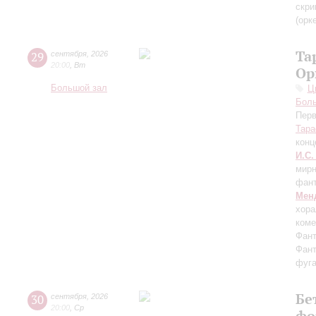
скри
(орк
Та
29
сентября
,
2026
20:00
,
Вт
Ор
Большой зал
Ц
Бол
Перв
Тара
конц
И.С.
мирн
фант
Мен
хора
коме
Фант
Фант
фуга
Бе
30
сентября
,
2026
20:00
,
Ср
фо