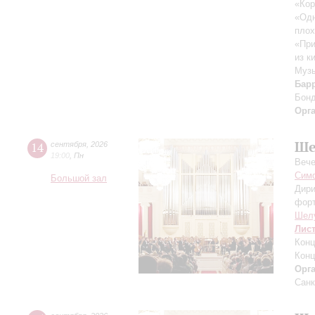
«Кор
«Одн
плох
«При
из к
Музы
Бар
Бон
Орг
Ше
14
сентября
,
2026
19:00
,
Пн
Вече
Симф
Большой зал
Дири
фор
Шел
Лис
Конц
Конц
Орг
Санк