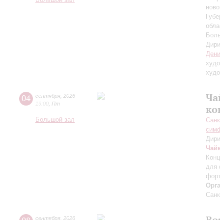
Большой зал
ново
Губе
обла
Боль
Дири
Дени
худо
худо
Ча
04
сентября
,
2026
19:00
,
Пт
ко
Большой зал
Санк
симф
Дири
Чай
Конц
для 
форт
Орг
Санк
Во
сентября
,
2026