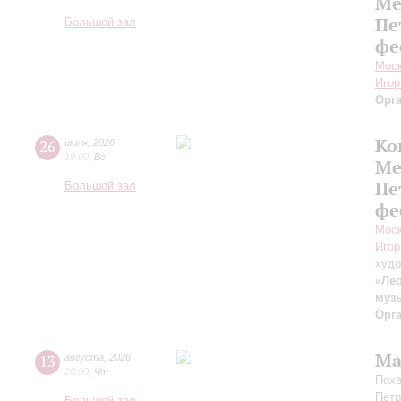
Ме
Пе
Большой зал
фе
Моск
Игор
Орг
Ко
26
июля
,
2026
19:00
,
Вс
Ме
Пе
Большой зал
фе
Моск
Игор
худо
«Лео
муз
Орг
Ма
13
августа
,
2026
20:00
,
Чт
Похв
Петр