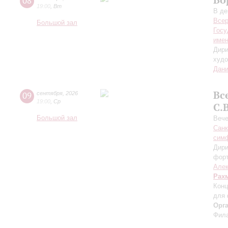
08
19:00
,
Вт
В де
Всер
Большой зал
Госу
имен
Дири
худо
Дани
Вс
09
сентября
,
2026
19:00
,
Ср
С.
Большой зал
Вече
Санк
симф
Дири
фор
Алек
Рах
Конц
для 
Орг
Фила