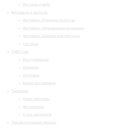
Ресторан и кафе
Фестивали и гастроли
Фестиваль «Площадь Искусств»
Фестиваль «Музыкальная коллекция»
Фестиваль «Барокко в белую ночь»
Гастроли
СМИ о нас
Все публикации
Рецензии
Интервью
Время Шостаковича
Партнеры
Наши партнеры
Фотогалерея
Стать партнером
Просветительские проекты