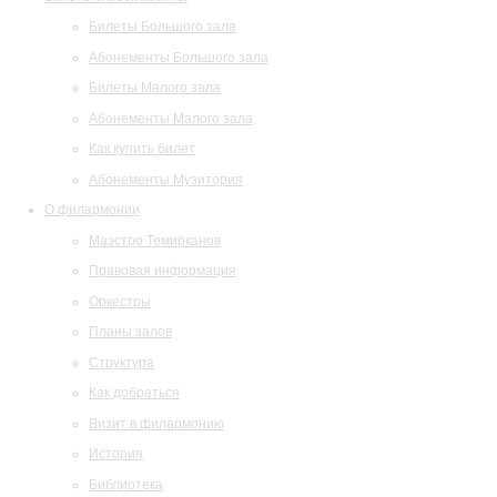
Билеты Большого зала
Абонементы Большого зала
Билеты Малого зала
Абонементы Малого зала
Как купить билет
Абонементы Музитория
О филармонии
Маэстро Темирканов
Правовая информация
Оркестры
Планы залов
Структура
Как добраться
Визит в филармонию
История
Библиотека