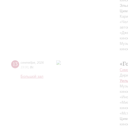
кино
Эль
Цим
Кари
«Чел
авто
«Дж
кино
Музы
кино
«Г
13
сентября
,
2026
19:00
,
Вс
Симф
Дири
Большой зал
Уил
Музы
кино
«Ино
«Ми
кино
«Мст
Цим
кино