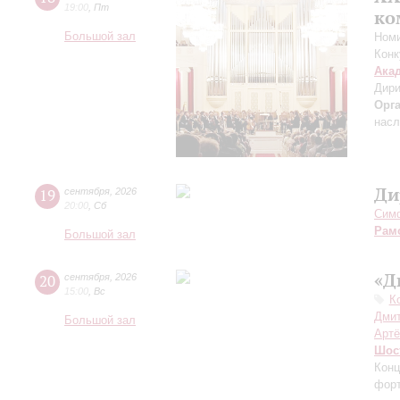
19:00
,
Пт
ко
Большой зал
Номи
Конк
Ака
Дири
Орг
насл
Ди
19
сентября
,
2026
20:00
,
Сб
Симф
Рам
Большой зал
«Д
20
сентября
,
2026
15:00
,
Вс
К
Дмит
Большой зал
Артё
Шос
Конц
форт