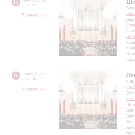
Ше
15
сентября
,
2026
19:00
,
Вт
Вече
Симф
Большой зал
Дири
Ста
фор
Шоп
Конц
Конц
Орг
Санк
Ле
16
сентября
,
2026
19:00
,
Ср
К 95
Симф
Большой зал
Духо
Каме
Пете
Дири
Дири
Еле
Ана
тено