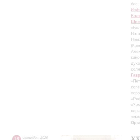
бас;
Иоф
Вол
Шос
«Бол
Ната
Невс
(Кре
Алек
кин
духо
солн
Гав
«Пёт
сопе
хор
«Ра
«Зим
царя
зем
Орг
XХ
18
сентября
,
2026