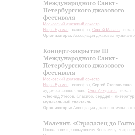
Международного Санкт-
Петербургского джазового
фестиваля
Московский джазовый оркестр
Игорь Бутман
- саксофон;
Сергей Мазаев
- вокал
Организаторы:
Ассоциация джазовых музыканто
Концерт-закрытие III
Международного Санкт-
Петербургского джазового
фестиваля
Московский джазовый оркестр
Игорь Бутман
- саксофон;
Сергей Степанченко
-
художественное слово;
Олег Аккуратов
- вокал
«Леонид Утёсов. Спасибо, сердце!», литератур
музыкальный спектакль
Организаторы:
Ассоциация джазовых музыканто
Малевич. «Страдалец до Голг
Похвала священномученику Вениамину, митропо