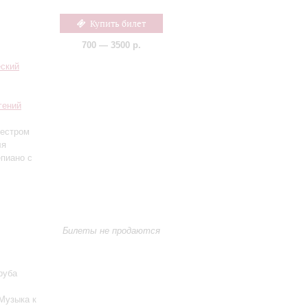
Купить билет
700 — 3500 р.
еский
гений
кестром
ля
пиано с
Билеты не продаются
руба
 Музыка к