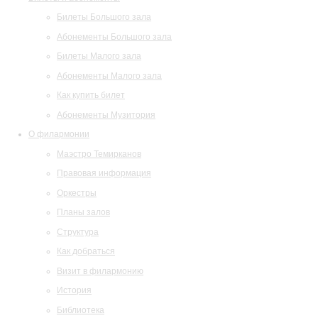
Билеты Большого зала
Абонементы Большого зала
Билеты Малого зала
Абонементы Малого зала
Как купить билет
Абонементы Музитория
О филармонии
Маэстро Темирканов
Правовая информация
Оркестры
Планы залов
Структура
Как добраться
Визит в филармонию
История
Библиотека