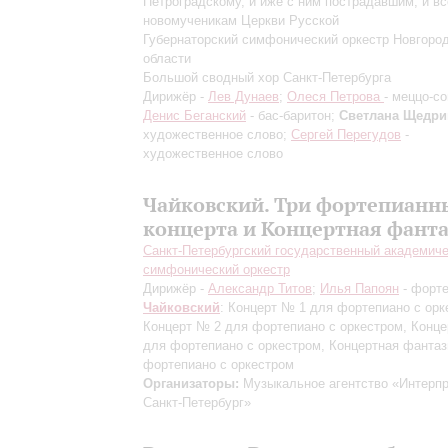
Петроградскому, и иже с ним пострадавшим, и в
новомученикам Церкви Русской
Губернаторский симфонический оркестр Новгоро
области
Большой сводный хор Санкт-Петербурга
Дирижёр -
Лев Дунаев
;
Олеся Петрова
- меццо-со
Денис Беганский
- бас-баритон;
Светлана Щедри
художественное слово;
Сергей Перегудов
-
художественное слово
Чайковский. Три фортепианн
концерта и Концертная фант
Санкт-Петербургский государственный академич
симфонический оркестр
Дирижёр -
Александр Титов
;
Илья Папоян
- форт
Чайковский
: Концерт № 1 для фортепиано с орк
Концерт № 2 для фортепиано с оркестром, Конц
для фортепиано с оркестром, Концертная фантаз
фортепиано с оркестром
Организаторы:
Музыкальное агентство «Интерпр
Санкт-Петербург»