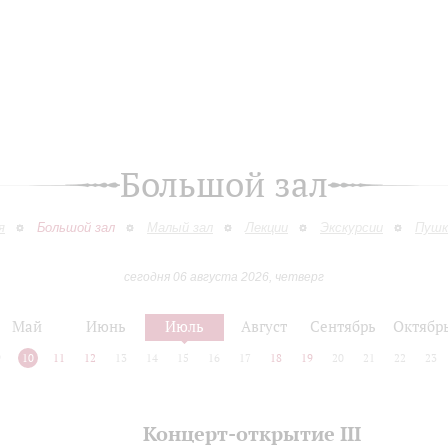
Большой зал
я
Большой зал
Малый зал
Лекции
Экскурсии
Пушк
сегодня 06 августа 2026, четверг
Май
Июнь
Июль
Август
Сентябрь
Октябр
9
10
11
12
13
14
15
16
17
18
19
20
21
22
23
Концерт-открытие III