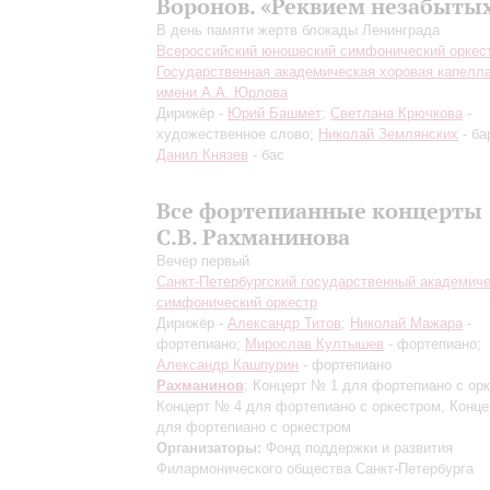
Воронов. «Реквием незабыты
В день памяти жертв блокады Ленинграда
Всероссийский юношеский симфонический оркес
Государственная академическая хоровая капелл
имени А.А. Юрлова
Дирижёр -
Юрий Башмет
;
Светлана Крючкова
-
художественное слово;
Николай Землянских
- ба
Данил Князев
- бас
Все фортепианные концерты
С.В. Рахманинова
Вечер первый
Санкт-Петербургский государственный академич
симфонический оркестр
Дирижёр -
Александр Титов
;
Николай Мажара
-
фортепиано;
Мирослав Култышев
- фортепиано;
Александр Кашпурин
- фортепиано
Рахманинов
: Концерт № 1 для фортепиано с ор
Концерт № 4 для фортепиано с оркестром, Конц
для фортепиано с оркестром
Организаторы:
Фонд поддержки и развития
Филармонического общества Санкт-Петербурга