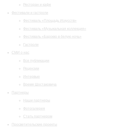
Ресторан и кафе
Фестивали и гастроли
Фестиваль «Площадь Искусств»
Фестиваль «Музыкальная коллекция»
Фестиваль «Барокко в белую ночь»
Гастроли
СМИ о нас
Все публикации
Рецензии
Интервью
Время Шостаковича
Партнеры
Наши партнеры
Фотогалерея
Стать партнером
Просветительские проекты