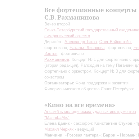
Все фортепианные концерты
С.В. Рахманинова
Вечер второй
Санкт-Петербургский государственный академич
симфонический оркестр
Дирижёр -
Александр Титов
;
Олег Вайнштейн
-
фортепиано;
Наталья Лисанова
- фортепиано;
Ев
Изотов
- фортепиано
Рахманинов
: Концерт № 1 для фортепиано с ор
(вторая редакция)
, Рапсодия на тему Паганини д
фортепиано с оркестром, Концерт № 3 для форте
оркестром
Организаторы:
Фонд поддержки и развития
Филармонического общества Санкт-Петербурга
«Кино на все времена»
Ансамбль мелодических ударных инструментов
"MarimbaMix"
Елена Даник
- саксофон;
Константин Стуков
- т
Михаил Черняк
- ведущий
Манчини
: «Розовая пантера»;
Барри – Норман
: