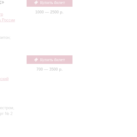
х»
Купить билет
1000 — 2500 р.
тр
а России
ритон;
Купить билет
700 — 3500 р.
еский
кестром,
ерт № 2