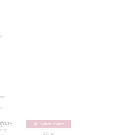
в
но-
в
офы»
Купить билет
литу
300 р.