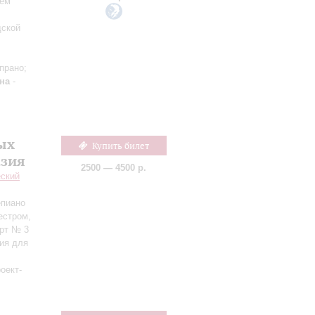
сем
дской
прано;
на
-
ых
Купить билет
азия
2500 — 4500 р.
еский
епиано
естром,
ерт № 3
ия для
оект-