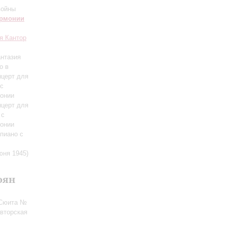
войны
армонии
я Кантор
антазия
о в
нцерт для
 с
монии
нцерт для
 с
монии
пиано с
юня 1945)
оян
 Сюита №
авторская