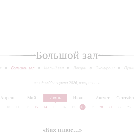
Большой зал
я
Большой зал
Малый зал
Лекции
Экскурсии
Пушк
сегодня 09 августа 2026, воскресенье
Апрель
Май
Июнь
Июль
Август
Сентябр
9
10
11
12
13
14
15
16
17
18
19
20
21
22
23
«Бах плюс…»