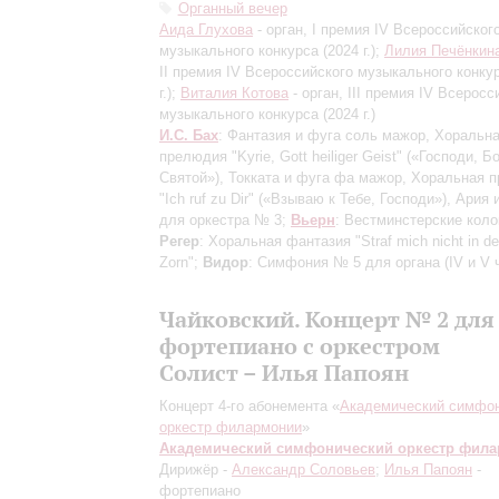
Органный вечер
Аида Глухова
- орган, I премия IV Всероссийског
музыкального конкурса (2024 г.);
Лилия Печёнкин
II премия IV Всероссийского музыкального конку
г.);
Виталия Котова
- орган, III премия IV Всеросс
музыкального конкурса (2024 г.)
И.С. Бах
: Фантазия и фуга соль мажор, Хоральн
прелюдия "Kyrie, Gott heiliger Geist" («Господи, 
Святой»), Токката и фуга фа мажор, Хоральная 
"Ich ruf zu Dir" («Взываю к Тебе, Господи»), Ария
для оркестра № 3;
Вьерн
: Вестминстерские коло
Регер
: Хоральная фантазия "Straf mich nicht in d
Zorn";
Видор
: Симфония № 5 для органа
(IV и V 
Чайковский. Концерт № 2 для
фортепиано с оркестром
Солист – Илья Папоян
Концерт 4-го абонемента «
Академический симфо
оркестр филармонии
»
Академический симфонический оркестр фил
Дирижёр -
Александр Соловьев
;
Илья Папоян
-
фортепиано