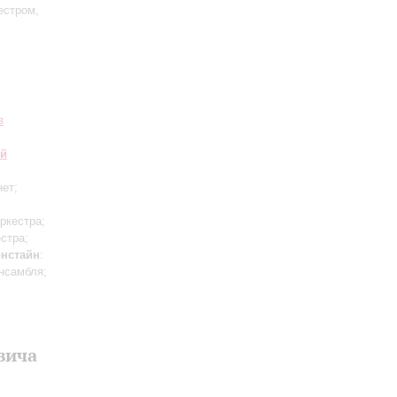
естром,
в
ий
нет;
ркестра;
стра;
нстайн
:
нсамбля;
вича