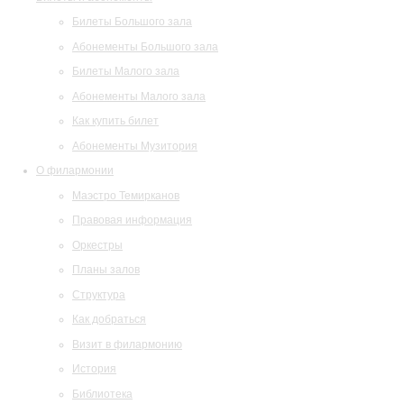
Билеты Большого зала
Абонементы Большого зала
Билеты Малого зала
Абонементы Малого зала
Как купить билет
Абонементы Музитория
О филармонии
Маэстро Темирканов
Правовая информация
Оркестры
Планы залов
Структура
Как добраться
Визит в филармонию
История
Библиотека