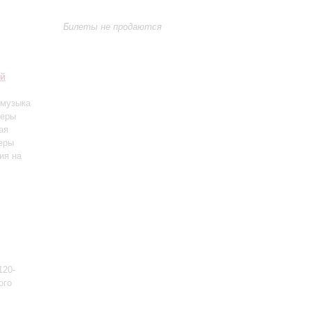
Билеты не продаются
ий
 музыка
перы
ая
перы
ия на
120-
ого