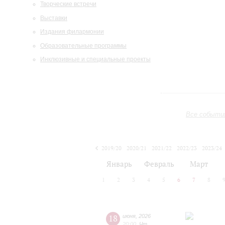
Творческие встречи
Выставки
Издания филармонии
Образовательные программы
Инклюзивные и специальные проекты
Все событи
2019/20
2020/21
2021/22
2022/23
2023/24
2024/25
2025/26
2026/27
Январь
Февраль
Март
1
2
3
4
5
6
7
8
18
июня
,
2026
20:00
,
Чт