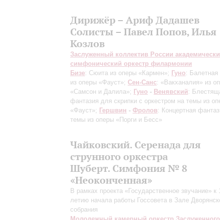
Дирижёр – Ариф Дадашев
Солисты – Павел Попов, Илья
Козлов
Заслуженный коллектив России академическ
симфонический оркестр филармонии
Бизе
: Сюита из оперы «Кармен»;
Гуно
: Балетная
из оперы «Фауст»;
Сен-Санс
: «Вакханалия» из о
«Самсон и Далила»;
Гуно
-
Венявский
: Блестящ
фантазия для скрипки с оркестром на темы из о
«Фауст»;
Гершвин
-
Фролов
: Концертная фантаз
темы из оперы «Порги и Бесс»
Чайковский. Серенада для
струнного оркестра
Шуберт. Симфония № 8
«Неоконченная»
В рамках проекта «Государственное звучание» к 
летию начала работы Госсовета в Зале Дворянск
собрания
Молодежный камерный оркестр Заслуженного