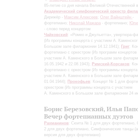
85-летие со дня начала Великой Отечественной 
Академический симфонический оркестр фил
Дирижёр -
Максим Алексеев
;
Олег Вайнштейн
-
фортепиано;
Николай Мажара
- фортепиано;
Юли
- слово перед концертом
Чайковский
: «Ромео и Джульетта», увертюра-ф
(Из программы концерта с участием А. Каменског
Большом зале филармонии 14.12.1941)
;
Григ
: Ко
фортепиано с оркестром
(Из программ концертов
участием А. Каменского в Большом зале филар
16.05.1942 и 22.08.1943)
;
Римский-Корсаков
: Ко
фортепиано с оркестром
(Из программы концерта
участием А. Каменского в Большом зале филар
01.04.1944)
;
Прокофьев
: Концерт № 1 для форте
оркестром
(Из программы концерта с участием
А. Каменского в Большом зале филармонии 24 и
Борис Березовский, Илья Пап
Вечер фортепианных дуэтов
Рахманинов
: Сюита № 1 для двух фортепиано,
2 для двух фортепиано, Симфонические танцы
(
версия для двух фортепиано)