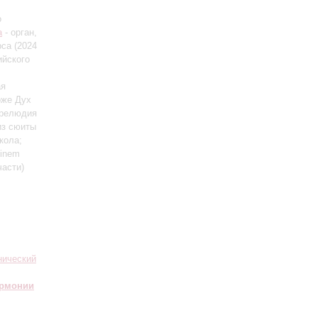
о
а
- орган,
рса (2024
ийского
ая
Боже Дух
прелюдия
 из сюиты
кола;
einem
части)
нический
армонии