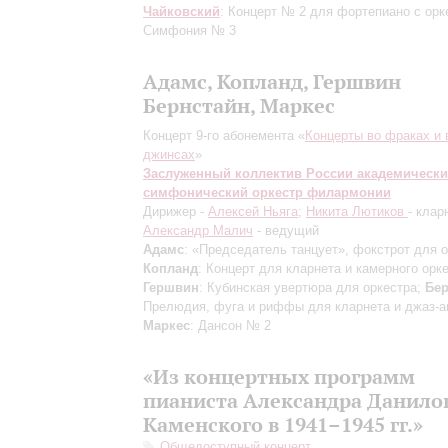
Чайковский
: Концерт № 2 для фортепиано с орк
Симфония № 3
Адамс, Копланд, Гершвин
Бернстайн, Маркес
Концерт 9-го абонемента «
Концерты во фраках и 
джинсах
»
Заслуженный коллектив России академическ
симфонический оркестр филармонии
Дирижер -
Алексей Ньяга
;
Никита Лютиков
- клар
Александр Малич
- ведущий
Адамс
: «Председатель танцует», фокстрот для о
Копланд
: Концерт для кларнета и камерного орке
Гершвин
: Кубинская увертюра для оркестра;
Бер
Прелюдия, фуга и риффы для кларнета и джаз-а
Маркес
: Дансон № 2
«Из концертных программ
пианиста Александра Данило
Каменского в 1941–1945 гг.»
Общедоступный концерт