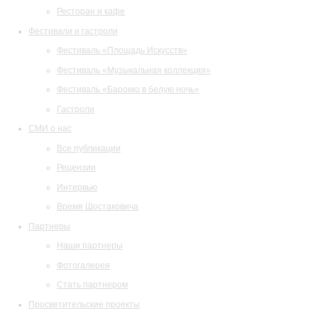
Ресторан и кафе
Фестивали и гастроли
Фестиваль «Площадь Искусств»
Фестиваль «Музыкальная коллекция»
Фестиваль «Барокко в белую ночь»
Гастроли
СМИ о нас
Все публикации
Рецензии
Интервью
Время Шостаковича
Партнеры
Наши партнеры
Фотогалерея
Стать партнером
Просветительские проекты