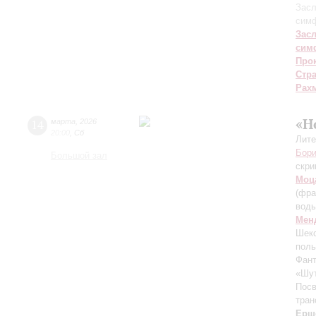
Засл
симф
Зас
сим
Про
Стр
Рах
«Н
14
марта
,
2026
20:00
,
Сб
Лите
Бори
Большой зал
скри
Моц
(фра
вод
Мен
Шекс
поль
Фант
«Шут
Пос
тран
Ерш