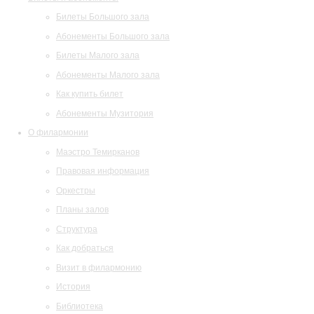
Билеты Большого зала
Абонементы Большого зала
Билеты Малого зала
Абонементы Малого зала
Как купить билет
Абонементы Музитория
О филармонии
Маэстро Темирканов
Правовая информация
Оркестры
Планы залов
Структура
Как добраться
Визит в филармонию
История
Библиотека