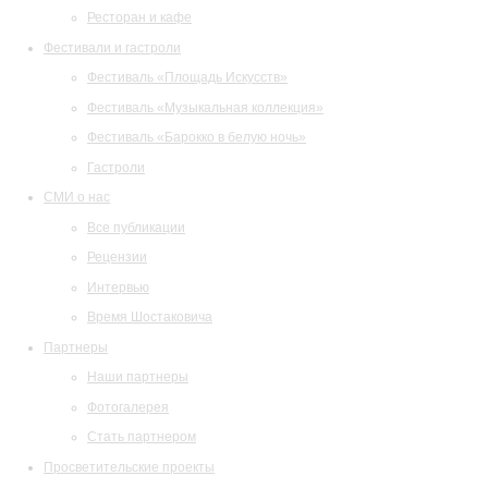
Ресторан и кафе
Фестивали и гастроли
Фестиваль «Площадь Искусств»
Фестиваль «Музыкальная коллекция»
Фестиваль «Барокко в белую ночь»
Гастроли
СМИ о нас
Все публикации
Рецензии
Интервью
Время Шостаковича
Партнеры
Наши партнеры
Фотогалерея
Стать партнером
Просветительские проекты