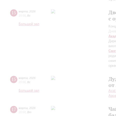
Дв
15
марта
,
2026
15:00
,
Вс
с 
Большой зал
Конц
Днев
Ака
Дири
вио
Сме
роди
сюит
орке
Ду
15
марта
,
2026
20:00
,
Вс
от
Большой зал
Acid
Арсе
Ча
17
марта
,
2026
20:00
,
Вт
ба