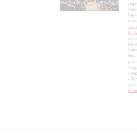
Дири
Лени
Герн
орке
Алек
Мари
бари
Бор
Ария
Поло
реке
«Бор
«Чар
«Пол
«Маз
Гли