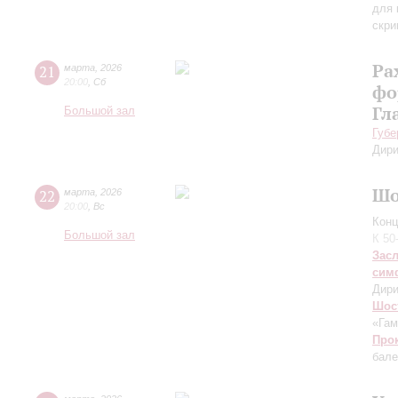
для 
скри
Ра
21
марта
,
2026
20:00
,
Сб
фо
Гл
Большой зал
Губе
Дири
Шо
22
марта
,
2026
20:00
,
Вс
Конц
Большой зал
К 50
Зас
сим
Дири
Шос
«Гам
Про
бале