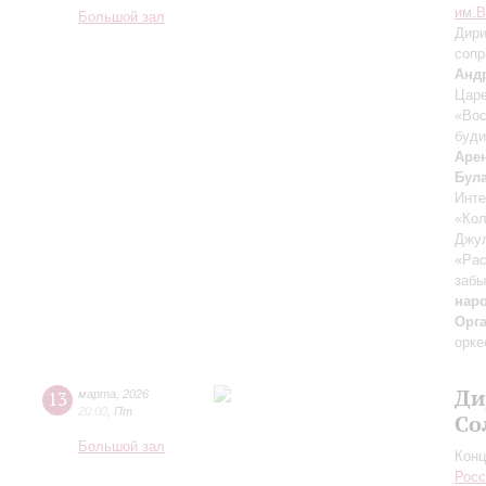
им.В
Большой зал
Дири
сопр
Анд
Царе
«Вос
буди
Аре
Бул
Инте
«Ко
Джу
«Рас
забы
нар
Орг
орке
Ди
13
марта
,
2026
20:00
,
Пт
Со
Большой зал
Конц
Росс