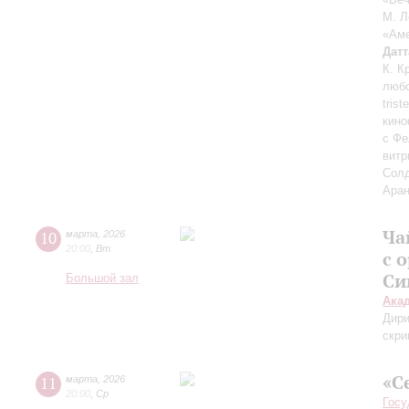
М. Л
«Аме
Датт
К. К
люб
trist
кино
с Ф
витр
Солд
Аран
Ча
10
марта
,
2026
20:00
,
Вт
с 
Си
Большой зал
Ака
Дири
скри
«С
11
марта
,
2026
20:00
,
Ср
Госу