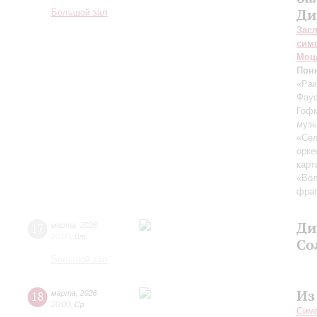
Ди
Большой зал
Зас
сим
Моц
Пон
«Рак
Фау
Гоф
музы
«Сел
орке
карт
«Вол
фраг
Ди
17
марта
,
2026
20:00
,
Вт
Со
Большой зал
Из
18
марта
,
2026
20:00
,
Ср
Симф