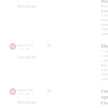
Ва
Большой зал
Форт
Рах
2 дл
(ска
рыца
хоре
тран
Ми
05
марта
,
2026
20:00
,
Чт
О
С по
Большой зал
собо
И.С.
и фу
«При
Симф
Си
06
марта
,
2026
20:00
,
Пт
ор
Со
Большой зал