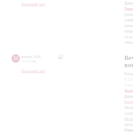
Дири
Большой зал
Гер
(ком
симф
орке
пейз
«Сол
«Мел
Ве
20
марта
,
2026
20:00
,
Пт
ко
Большой зал
Конц
К 20
Совм
Ака
Дири
Коля
Пете
соли
Исл
муз
Гли