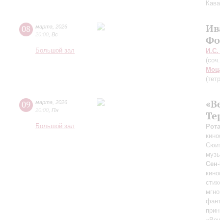
Кава
Ив
08
марта
,
2026
20:00
,
Вс
Фо
Большой зал
И.С.
(соч
Моц
(тет
«В
09
марта
,
2026
20:00
,
Пн
Те
Большой зал
Рот
кин
Сюит
муз
Сен
кин
стих
мгно
фант
прин
«Веч