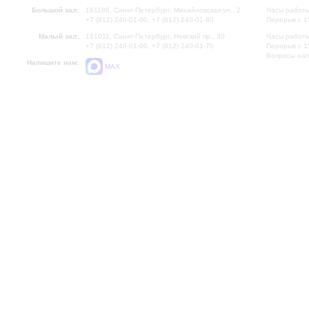
Большой зал:
191186, Санкт-Петербург, Михайловская ул., 2
Часы работы
+7 (812) 240-01-00, +7 (812) 240-01-80
Перерыв с 1
Малый зал:
191011, Санкт-Петербург, Невский пр., 30
Часы работы
+7 (812) 240-01-00, +7 (812) 240-01-70
Перерыв с 1
Вопросы на
Напишите нам:
MAX