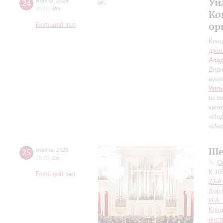
Уи
24
марта
,
2026
20:00
,
Вт
Ко
ор
Большой зал
Конц
джи
Ака
Дири
вио
Уил
из к
кино
«Инд
«Ино
Ше
25
марта
,
2026
19:00
,
Ср
О
К 10
Большой зал
23-й
Хор 
Н.А.
Конц
инст