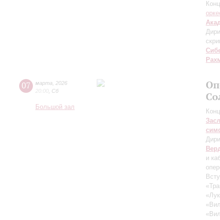
Конц
орке
Ака
Дири
скри
Сиб
Рах
Оп
07
марта
,
2026
20:00
,
Сб
Со
Большой зал
Конц
Зас
сим
Дири
Вер
и ка
опер
Всту
«Тра
«Лук
«Вил
«Вил