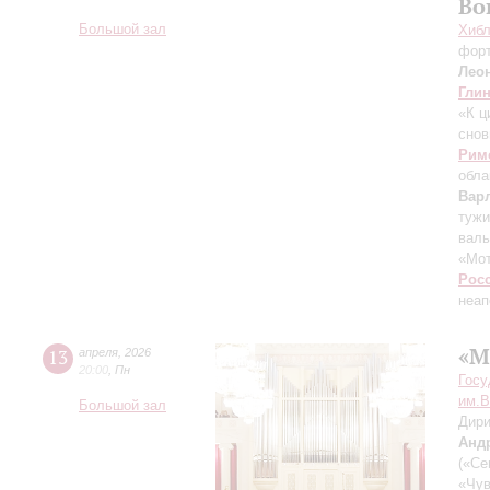
Во
Большой зал
Хибл
фор
Лео
Гли
«К ц
снов
Рим
обла
Вар
тужи
валь
«Мот
Рос
неап
«М
13
апреля
,
2026
20:00
,
Пн
Госу
им.В
Большой зал
Дири
Анд
(«Се
«Чув