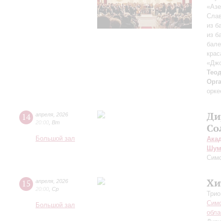
«Азе
Слав
из б
из б
бале
крас
«Дж
Тео
Орг
орке
Ди
14
апреля
,
2026
20:00
,
Вт
Со
Большой зал
Ака
Шум
Симф
Хи
15
апреля
,
2026
20:00
,
Ср
Трио
Симф
Большой зал
обла