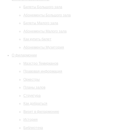
Билеты Большого зала
Абонементы Большого зала
Билеты Малого зала
Абонементы Малого зала
Как купить билет
Абонементы Музитория
О филармонии
Маэстро Темирканов
Правовая информация
Оркестры
Планы залов
Структура
Как добраться
Визит в филармонию
История
Библиотека