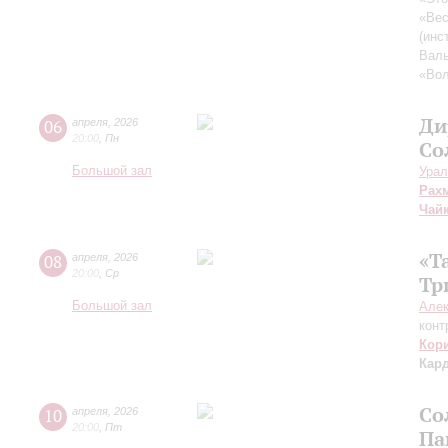
«Вес
(инс
Вал
«Во
Ди
06
апреля
,
2026
20:00
,
Пн
Со
Большой зал
Урал
Рах
Чай
«Т
08
апреля
,
2026
20:00
,
Ср
Тр
Большой зал
Але
конт
Кор
Кар
Со
10
апреля
,
2026
20:00
,
Пт
Па