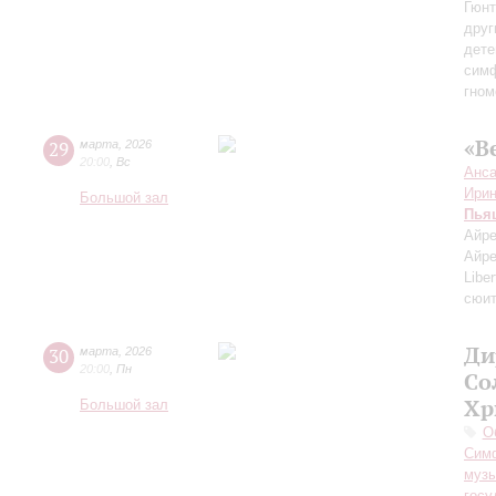
Гюнт
друг
дете
симф
гном
«В
29
марта
,
2026
20:00
,
Вс
Анса
Ири
Большой зал
Пья
Айре
Айре
Libe
сюит
Ди
30
марта
,
2026
20:00
,
Пн
Со
Хр
Большой зал
О
Симф
музы
госу