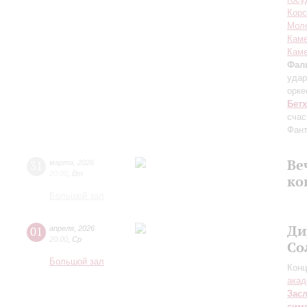
Корс
Мол
Каме
Каме
Фал
удар
орк
Бет
счас
Фант
Ве
31
марта
,
2026
20:00
,
Вт
ко
Большой зал
Ди
01
апреля
,
2026
20:00
,
Ср
Со
Большой зал
Конц
акад
Зас
сим