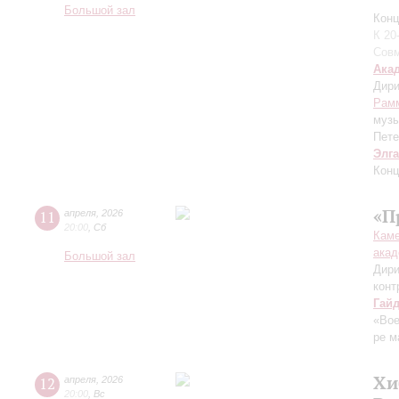
Большой зал
Конц
К 20
Совм
Ака
Дири
Рам
муз
Пете
Элг
Конц
«П
11
апреля
,
2026
20:00
,
Сб
Каме
акад
Большой зал
Дири
конт
Гай
«Во
ре м
Хи
12
апреля
,
2026
20:00
,
Вс