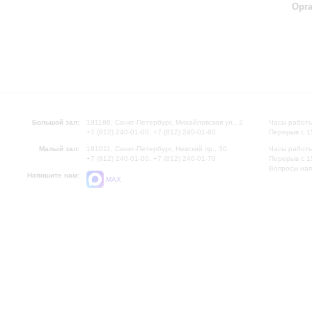
Орг
Большой зал:
191186, Санкт-Петербург, Михайловская ул., 2
Часы работы
+7 (812) 240-01-00, +7 (812) 240-01-80
Перерыв с 1
Малый зал:
191011, Санкт-Петербург, Невский пр., 30
Часы работы
+7 (812) 240-01-00, +7 (812) 240-01-70
Перерыв с 1
Вопросы на
Напишите нам:
MAX