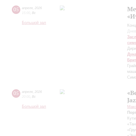
Ме
05
апреля
,
2026
15:00
,
Вс
«И
Большой зал
Конц
Днев
Зас
сим
Дири
Дун
Бри
Грай
маши
Сим
«В
05
апреля
,
2026
20:00
,
Вс
Ja
Большой зал
Макс
Пор
Кути
«Тан
«Гру
«Это