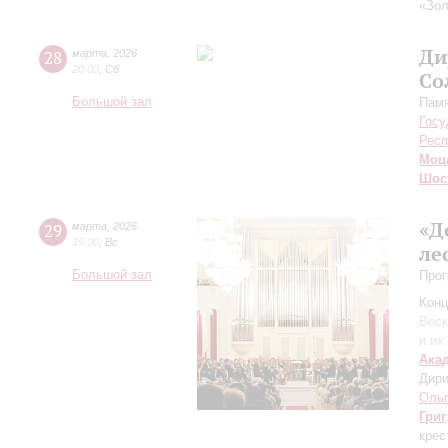
«Зол
Ди
28
марта
,
2026
20:00
,
Сб
Со
Большой зал
Пам
Госу
Респ
Моц
Шос
«Д
29
марта
,
2026
15:00
,
Вс
ле
Большой зал
Прог
Конц
Воск
и их
Ака
Дири
Ольг
Григ
крес