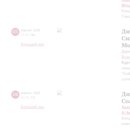
Моц
Конц
Сим
Ди
03
апреля
,
2026
20:00
,
Пт
Си
Mu
Большой зал
Дири
Вла
Курт
смеш
"Gra
соли
Ди
04
апреля
,
2026
20:00
,
Сб
Со
Большой зал
Ака
А.Ч
Конц
комп