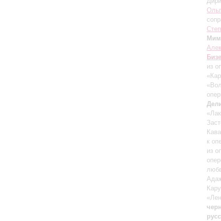
Дири
Ольг
сопр
Степ
Мим
Але
Биз
из о
«Ка
«Во
опер
Дел
«Ла
Заст
Кава
к оп
из о
опер
любв
Ада
Кару
«Лен
чер
русс