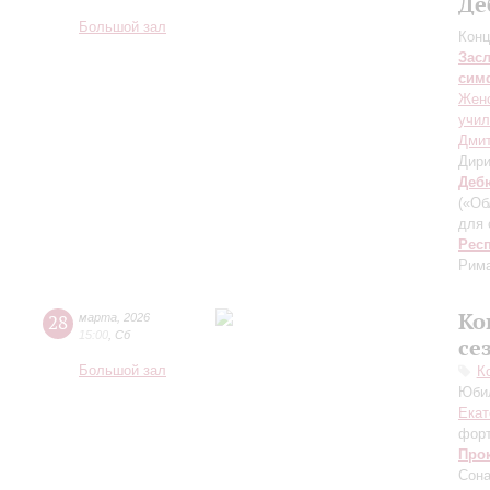
Де
Большой зал
Конц
Зас
сим
Женс
учил
Дмит
Дири
Деб
(«Об
для 
Рес
Рима
Ко
28
марта
,
2026
15:00
,
Сб
се
Большой зал
К
Юбил
Екат
фор
Про
Сона