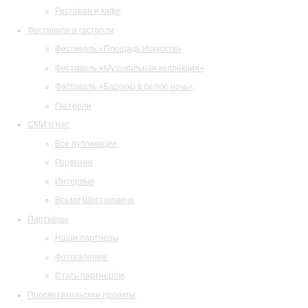
Ресторан и кафе
Фестивали и гастроли
Фестиваль «Площадь Искусств»
Фестиваль «Музыкальная коллекция»
Фестиваль «Барокко в белую ночь»
Гастроли
СМИ о нас
Все публикации
Рецензии
Интервью
Время Шостаковича
Партнеры
Наши партнеры
Фотогалерея
Стать партнером
Просветительские проекты