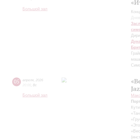
«И
Большой зал
Конц
Днев
Зас
сим
Дири
Дун
Бри
Грай
маши
Сим
«В
05
апреля
,
2026
20:00
,
Вс
Ja
Большой зал
Макс
Пор
Кути
«Тан
«Гру
«Это
«Вес
(инс