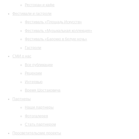
Ресторан и кафе
Фестивали и гастроли
Фестиваль «Площадь Искусств»
Фестиваль «Музыкальная коллекция»
Фестиваль «Барокко в белую ночь»
Гастроли
СМИ о нас
Все публикации
Рецензии
Интервью
Время Шостаковича
Партнеры
Наши партнеры
Фотогалерея
Стать партнером
Просветительские проекты