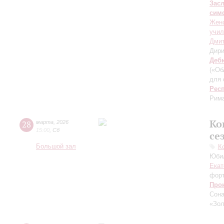
Зас
сим
Женс
учил
Дмит
Дири
Деб
(«Об
для 
Рес
Рима
Ко
28
марта
,
2026
15:00
,
Сб
се
Большой зал
К
Юбил
Екат
фор
Про
Сона
«Зол