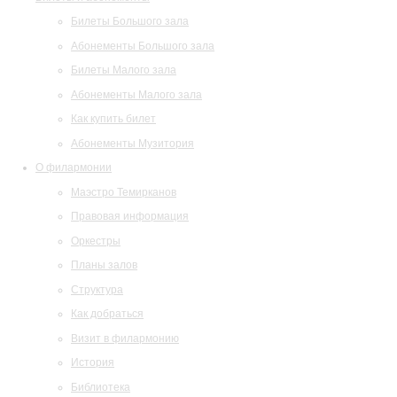
Билеты Большого зала
Абонементы Большого зала
Билеты Малого зала
Абонементы Малого зала
Как купить билет
Абонементы Музитория
О филармонии
Маэстро Темирканов
Правовая информация
Оркестры
Планы залов
Структура
Как добраться
Визит в филармонию
История
Библиотека