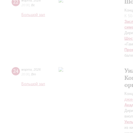
Шо
22
марта
,
2026
20:00
,
Вс
Конц
Большой зал
К 50
Зас
сим
Дири
Шос
«Гам
Про
бале
Уи
24
марта
,
2026
20:00
,
Вт
Ко
ор
Большой зал
Конц
джи
Ака
Дири
вио
Уил
из к