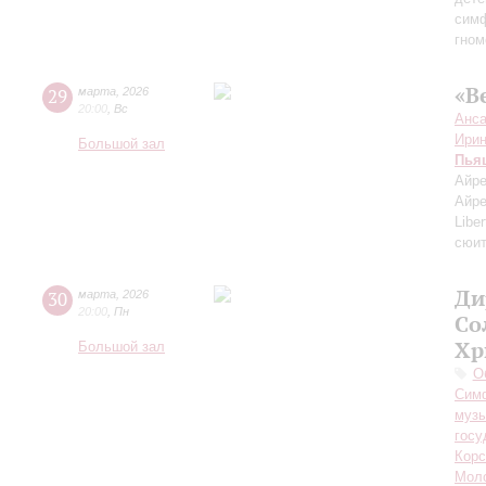
симф
гном
«В
29
марта
,
2026
20:00
,
Вс
Анса
Ири
Большой зал
Пья
Айре
Айре
Libe
сюит
Ди
30
марта
,
2026
20:00
,
Пн
Со
Хр
Большой зал
О
Симф
музы
госу
Корс
Мол