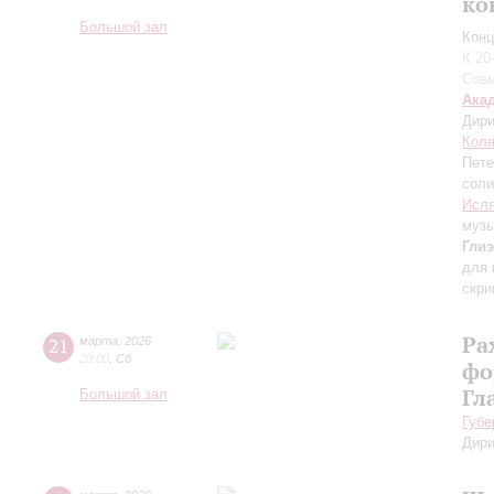
ко
Большой зал
Конц
К 20
Совм
Ака
Дири
Коля
Пете
соли
Исл
муз
Гли
для 
скри
Ра
21
марта
,
2026
20:00
,
Сб
фо
Гл
Большой зал
Губе
Дири