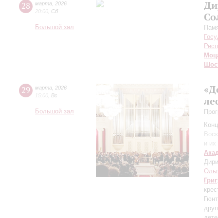
Ди
28
марта
,
2026
20:00
,
Сб
Со
Большой зал
Пам
Госу
Респ
Моц
Шос
«Д
29
марта
,
2026
15:00
,
Вс
ле
Большой зал
Прог
Конц
Воск
и их
Ака
Дири
Ольг
Григ
крес
Гюнт
друг
дете