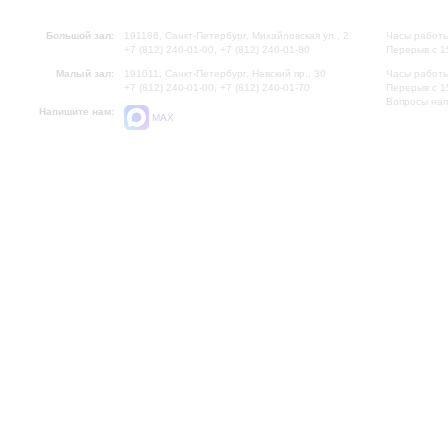
Большой зал:
191186, Санкт-Петербург, Михайловская ул., 2
Часы работы
+7 (812) 240-01-00, +7 (812) 240-01-80
Перерыв с 1
Малый зал:
191011, Санкт-Петербург, Невский пр., 30
Часы работы
+7 (812) 240-01-00, +7 (812) 240-01-70
Перерыв с 1
Вопросы на
Напишите нам:
MAX