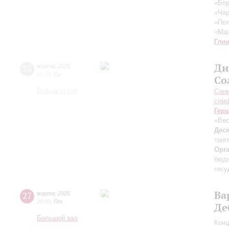
«Бор
«Чар
«Пол
«Маз
Гли
Ди
25
марта
,
2026
20:00
,
Ср
Со
Большой зал
Санк
симф
Гер
«Вес
Дес
танг
Орг
бюдж
госу
Ва
27
марта
,
2026
20:00
,
Пт
Де
Большой зал
Конц