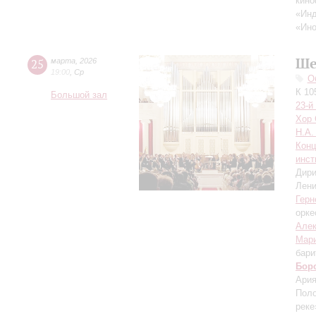
кино
«Инд
«Ино
Ше
25
марта
,
2026
19:00
,
Ср
О
К 10
Большой зал
23-й
Хор 
Н.А.
Конц
инст
Дири
Лени
Герн
орке
Алек
Мари
бари
Бор
Ария
Поло
реке