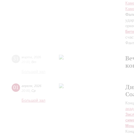
Каме
Каме
Фал
удар
орк
Бет
счас
Фант
Ве
31
марта
,
2026
20:00
,
Вт
ко
Большой зал
Ди
01
апреля
,
2026
20:00
,
Ср
Со
Большой зал
Конц
акад
Зас
сим
Моц
Конц