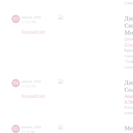
Сим
Ди
03
апреля
,
2026
20:00
,
Пт
Си
Mu
Большой зал
Дири
Вла
Курт
смеш
"Gra
соли
Ди
04
апреля
,
2026
20:00
,
Сб
Со
Большой зал
Ака
А.Ч
Конц
комп
Ме
05
апреля
,
2026
15:00
,
Вс