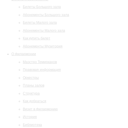
Билеты Большого зала
Абонементы Большого зала
Билеты Малого зала
Абонементы Малого зала
Как купить билет
Абонементы Музитория
О филармонии
Маэстро Темирканов
Правовая информация
Оркестры
Планы залов
Структура
Как добраться
Визит в филармонию
История
Библиотека