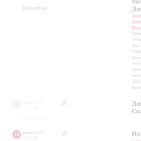
ба
Ди
Большой зал
Зас
сим
Моц
Пон
«Рак
Фау
Гоф
музы
«Сел
орке
карт
«Вол
фраг
Ди
17
марта
,
2026
20:00
,
Вт
Со
Большой зал
Из
18
марта
,
2026
20:00
,
Ср
Симф