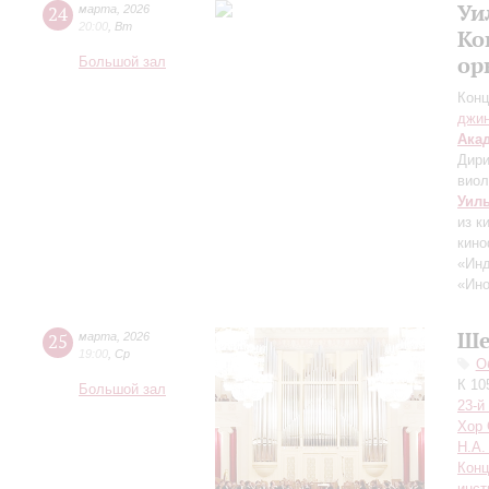
Уи
24
марта
,
2026
20:00
,
Вт
Ко
ор
Большой зал
Конц
джи
Ака
Дири
вио
Уил
из к
кино
«Инд
«Ино
Ше
25
марта
,
2026
19:00
,
Ср
О
К 10
Большой зал
23-й
Хор 
Н.А.
Конц
инст