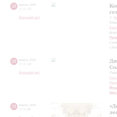
Ко
28
марта
,
2026
15:00
,
Сб
се
Большой зал
К
Юбил
Екат
фор
Про
Сона
«Зол
Ди
28
марта
,
2026
20:00
,
Сб
Со
Большой зал
Пам
Госу
Респ
Моц
Шос
«Д
29
марта
,
2026
15:00
,
Вс
ле