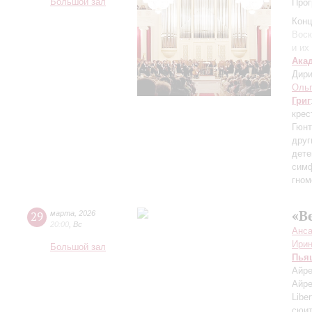
Большой зал
Прог
Конц
Воск
и их
Ака
Дири
Ольг
Григ
крес
Гюнт
друг
дете
симф
гном
«В
29
марта
,
2026
20:00
,
Вс
Анса
Ири
Большой зал
Пья
Айре
Айре
Libe
сюит