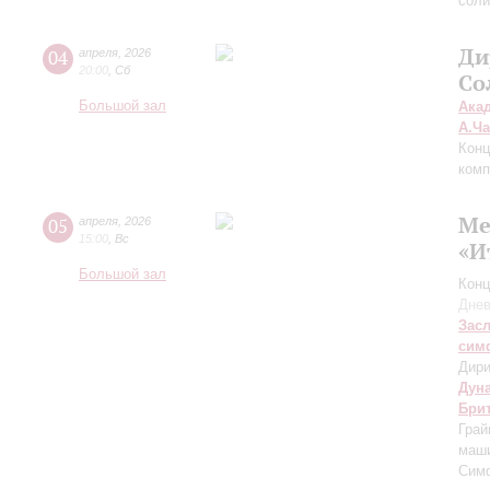
соли
Ди
04
апреля
,
2026
20:00
,
Сб
Со
Большой зал
Ака
А.Ч
Конц
комп
Ме
05
апреля
,
2026
15:00
,
Вс
«И
Большой зал
Конц
Днев
Зас
сим
Дири
Дун
Бри
Грай
маши
Сим