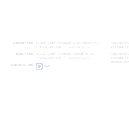
Большой зал:
191186, Санкт-Петербург, Михайловская ул., 2
Часы работы
+7 (812) 240-01-00, +7 (812) 240-01-80
Перерыв с 1
Малый зал:
191011, Санкт-Петербург, Невский пр., 30
Часы работы
+7 (812) 240-01-00, +7 (812) 240-01-70
Перерыв с 1
Вопросы на
Напишите нам:
MAX