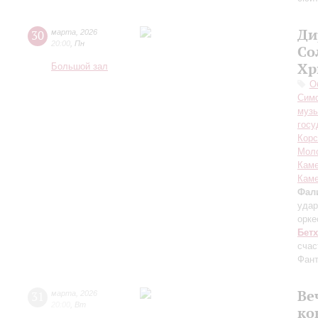
Ди
30
марта
,
2026
20:00
,
Пн
Со
Хр
Большой зал
О
Симф
музы
госу
Корс
Мол
Каме
Каме
Фал
удар
орк
Бет
счас
Фант
Ве
31
марта
,
2026
20:00
,
Вт
ко