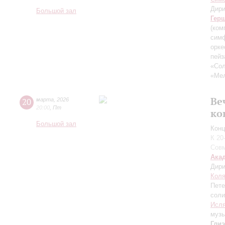
Дири
Большой зал
Гер
(ком
симф
орке
пейз
«Сол
«Мел
Ве
20
марта
,
2026
20:00
,
Пт
ко
Большой зал
Конц
К 20
Совм
Ака
Дири
Коля
Пете
соли
Исл
муз
Гли