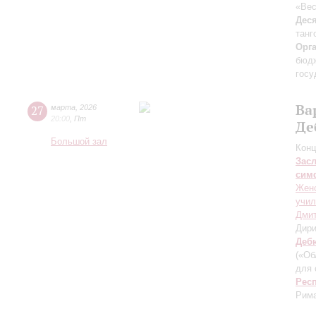
«Вес
Дес
танг
Орг
бюдж
госу
Ва
27
марта
,
2026
20:00
,
Пт
Де
Большой зал
Конц
Зас
сим
Женс
учил
Дмит
Дири
Деб
(«Об
для 
Рес
Рима