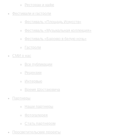
Ресторан и кафе
Фестивали и гастроли
Фестиваль «Площадь Искусств»
Фестиваль «Музыкальная коллекция»
Фестиваль «Барокко в белую ночь»
Гастроли
СМИ о нас
Все публикации
Рецензии
Интервью
Время Шостаковича
Партнеры
Наши партнеры
Фотогалерея
Стать партнером
Просветительские проекты