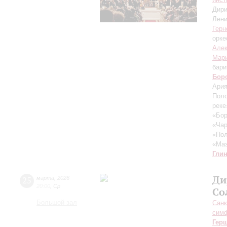
Дири
Лени
Герн
орке
Алек
Мари
бари
Бор
Ария
Поло
реке
«Бор
«Чар
«Пол
«Маз
Гли
Ди
25
марта
,
2026
20:00
,
Ср
Со
Большой зал
Санк
симф
Гер