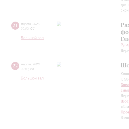
для 
скри
Ра
21
марта
,
2026
20:00
,
Сб
фо
Гл
Большой зал
Губе
Дири
Шо
22
марта
,
2026
20:00
,
Вс
Конц
Большой зал
К 50
Зас
сим
Дири
Шос
«Гам
Про
бале