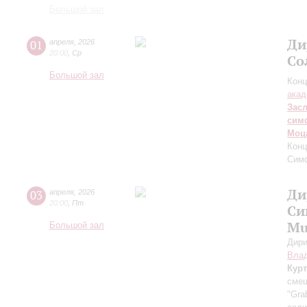
Большой зал
Ди
01
апреля
,
2026
20:00
,
Ср
Со
Большой зал
Конц
акад
Зас
сим
Моц
Конц
Сим
Ди
03
апреля
,
2026
20:00
,
Пт
Си
Mu
Большой зал
Дири
Вла
Курт
смеш
"Gra