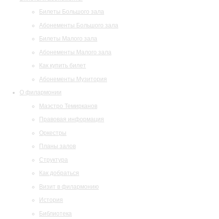
Билеты Большого зала
Абонементы Большого зала
Билеты Малого зала
Абонементы Малого зала
Как купить билет
Абонементы Музитория
О филармонии
Маэстро Темирканов
Правовая информация
Оркестры
Планы залов
Структура
Как добраться
Визит в филармонию
История
Библиотека