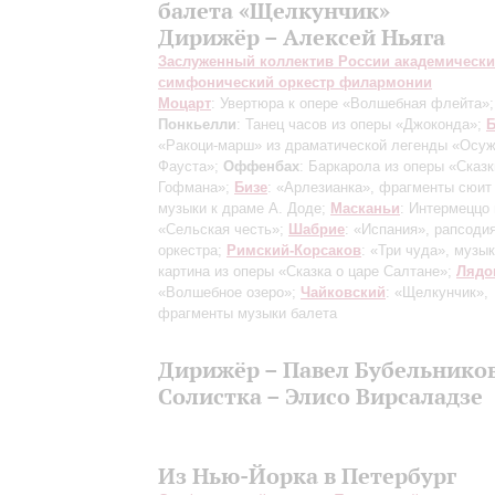
балета «Щелкунчик»
Дирижёр – Алексей Ньяга
Заслуженный коллектив России академическ
симфонический оркестр филармонии
Моцарт
: Увертюра к опере «Волшебная флейта»;
Понкьелли
: Танец часов из оперы «Джоконда»;
Б
«Ракоци-марш» из драматической легенды «Осу
Фауста»;
Оффенбах
: Баркарола из оперы «Сказк
Гофмана»;
Бизе
: «Арлезианка», фрагменты сюит
музыки к драме А. Доде;
Масканьи
: Интермеццо
«Сельская честь»;
Шабрие
: «Испания», рапсоди
оркестра;
Римский-Корсаков
: «Три чуда», музы
картина из оперы «Сказка о царе Салтане»;
Лядо
«Волшебное озеро»;
Чайковский
: «Щелкунчик»,
фрагменты музыки балета
Дирижёр – Павел Бубельнико
Солистка – Элисо Вирсаладзе
Из Нью-Йорка в Петербург