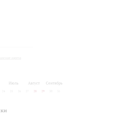
инская карта
Июль
Август
Сентябрь
24
25
26
27
28
29
30
31
ыки