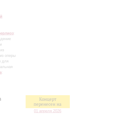
ий
ерлиоз
:
ждение
и
 из
 из оперы
я для
кальная
в
:
в
Концерт
перенесен на
01 апреля 2026