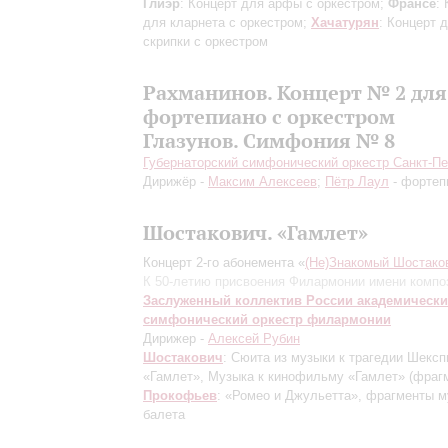
Глиэр
: Концерт для арфы с оркестром;
Франсе
:
для кларнета с оркестром;
Хачатурян
: Концерт 
скрипки с оркестром
Рахманинов. Концерт № 2 для
фортепиано с оркестром
Глазунов. Симфония № 8
Губернаторский симфонический оркестр Санкт-Пе
Дирижёр -
Максим Алексеев
;
Пётр Лаул
- фортеп
Шостакович. «Гамлет»
Концерт 2-го абонемента «
(Не)Знакомый Шостако
К 50-летию присвоения Филармонии имени компо
Заслуженный коллектив России академическ
симфонический оркестр филармонии
Дирижер -
Алексей Рубин
Шостакович
: Сюита из музыки к трагедии Шексп
«Гамлет», Музыка к кинофильму «Гамлет»
(фраг
Прокофьев
: «Ромео и Джульетта», фрагменты 
балета