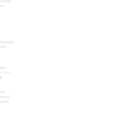
 Концерт
для
тербурга
иано
вич
»
зитора
ий
ира
менты)
;
музыки