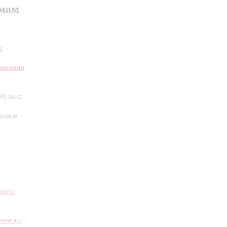
ьмам
в
армонии
-
 Музыка
льмов
круга
венного