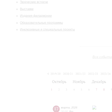
Творческие встречи
Выставки
Издания филармонии
Образовательные программы
Инклюзивные и специальные проекты
Все событи
2019/20
2020/21
2021/22
2022/23
2023/24
2024/25
2025/26
2026/27
Октябрь
Ноябрь
Декабрь
1
2
3
4
5
6
7
8
17
марта
,
2026
20:00
,
Вт