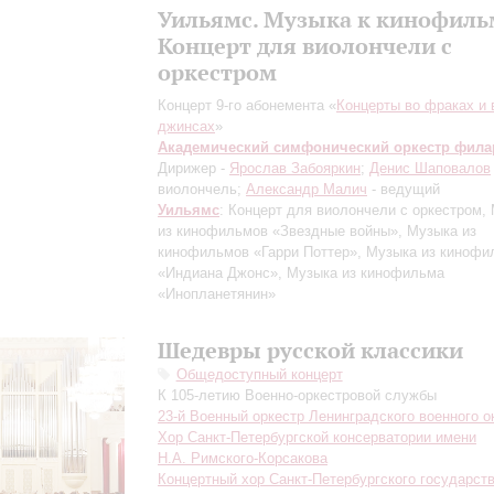
Уильямс. Музыка к кинофил
Концерт для виолончели с
оркестром
Концерт 9-го абонемента «
Концерты во фраках и 
джинсах
»
Академический симфонический оркестр фил
Дирижер -
Ярослав Забояркин
;
Денис Шаповалов
виолончель;
Александр Малич
- ведущий
Уильямс
: Концерт для виолончели с оркестром,
из кинофильмов «Звездные войны», Музыка из
кинофильмов «Гарри Поттер», Музыка из кинофи
«Индиана Джонс», Музыка из кинофильма
«Инопланетянин»
Шедевры русской классики
Общедоступный концерт
К 105-летию Военно-оркестровой службы
23-й Военный оркестр Ленинградского военного о
Хор Санкт-Петербургской консерватории имени
Н.А. Римского-Корсакова
Концертный хор Санкт-Петербургского государст