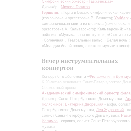
Симфонический оркестр «Таврический»
Дирижёр -
Михаил Голиков
Гершвин
: «Порги и Бесс», симфоническая карти
(компоновка и оркестровка Р. Беннета);
Уэббер
:
симфоническая сюита из мюзикла (компоновка и
оркестровка А. Кальварского);
Кальварский
: «К
пейзаж», «Музыкальная шкатулка», «Свет и тень
«Солнечная», Театральный вальс, «Белая ночь»
«Мелодии белой ночи», сюита из музыки к кино
Вечер инструментальных
концертов
Концерт 6-го абонемента «
Филармония и Дом муз
К 20-летию основания Санкт-Петербургского Дом
Совместный проект
Академический симфонический оркестр фил
Дирижер Санкт-Петербургского Дома музыки -
Ан
Колясников
;
Екатерина Дворецкая
- арфа, солист
Петербургского Дома музыки;
Лев Журавский
- к
солист Санкт-Петербургского Дома музыки;
Рави
Ислямов
- скрипка, солист Санкт-Петербургского
музыки