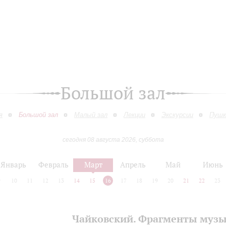
Большой зал
я
Большой зал
Малый зал
Лекции
Экскурсии
Пушк
сегодня 08 августа 2026, суббота
Январь
Февраль
Март
Апрель
Май
Июнь
9
10
11
12
13
14
15
16
17
18
19
20
21
22
23
Чайковский. Фрагменты муз