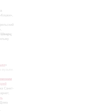
на
 «Кошки»,
арельский
»,
;
Шварц
:
фильму
ыки
»
а музыки.
армонии
дрей
ка Санкт-
ларнет,
ль
 Дома