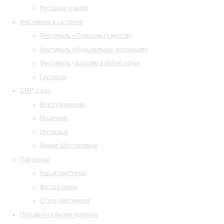
Ресторан и кафе
Фестивали и гастроли
Фестиваль «Площадь Искусств»
Фестиваль «Музыкальная коллекция»
Фестиваль «Барокко в белую ночь»
Гастроли
СМИ о нас
Все публикации
Рецензии
Интервью
Время Шостаковича
Партнеры
Наши партнеры
Фотогалерея
Стать партнером
Просветительские проекты