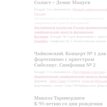
Солист – Денис Мацуев
Концерт 3-го абонемента «
Первый симфонический
России
»
Заслуженный коллектив России академический
симфонический оркестр филармонии
Заслуженный коллектив России академическ
симфонический оркестр филармонии
Бетховен
: Концерт № 3 для фортепиано с оркес
Скрябин
: Симфония № 3 «Божественная поэма»
Чайковский. Концерт № 1 для
фортепиано с оркестром
Сибелиус. Симфония № 2
Концерт 7-го абонемента «
Популярная классика
»
Академический симфонический оркестр фил
Дирижер -
Деян Савич
(Сербия);
Алексей Мельни
фортепиано, солист Санкт-Петербургского Дома 
Микаэл Таривердиев
К 95-летию со дня рождения