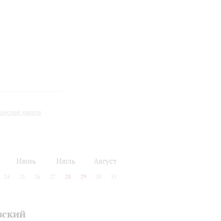
инская карта
Июнь
Июль
Август
24
25
26
27
28
29
30
31
вский