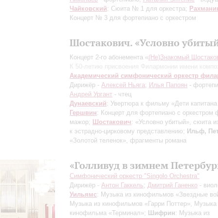
Чайковский
: Сюита № 1 для оркестра;
Рахмани
Концерт № 3 для фортепиано с оркестром
Шостакович. «Условно убиты
Концерт 2-го абонемента «
(Не)Знакомый Шостако
К 50-летию присвоения Филармонии имени компо
Академический симфонический оркестр фил
Дирижёр -
Алексей Ньяга
;
Илья Папоян
- фортепи
Андрей Ургант
- чтец
Дунаевский
: Увертюра к фильму «Дети капитана
Гершвин
: Концерт для фортепиано с оркестром 
мажор;
Шостакович
: «Условно убитый», сюита и
к эстрадно-цирковому представлению;
Ильф, Пе
«Золотой теленок», фрагменты романа
«Голливуд в зимнем Петербур
Симфонический оркестр "Singolo Orchestra"
Дирижёр -
Антон Гаккель
;
Дмитрий Ганенко
- виол
Уильямс
: Музыка из кинофильмов «Звездные во
Музыка из кинофильмов «Гарри Поттер», Музыка
кинофильма «Терминал»;
Шифрин
: Музыка из