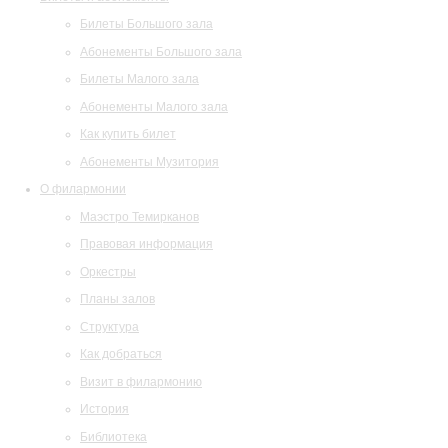
Билеты Большого зала
Абонементы Большого зала
Билеты Малого зала
Абонементы Малого зала
Как купить билет
Абонементы Музитория
О филармонии
Маэстро Темирканов
Правовая информация
Оркестры
Планы залов
Структура
Как добраться
Визит в филармонию
История
Библиотека