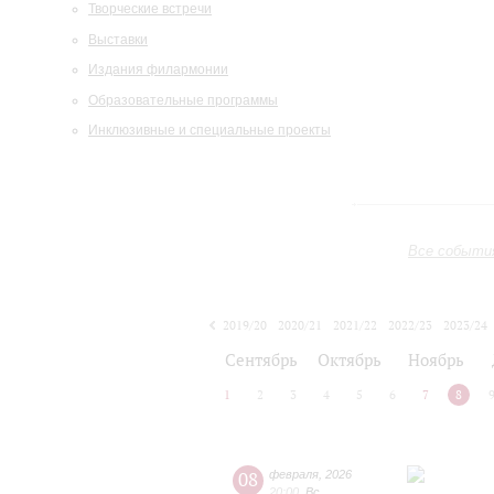
Творческие встречи
Выставки
Издания филармонии
Образовательные программы
Инклюзивные и специальные проекты
Все событи
2019/20
2020/21
2021/22
2022/23
2023/24
2024/25
2025/26
2026/27
Сентябрь
Октябрь
Ноябрь
1
2
3
4
5
6
7
8
08
февраля
,
2026
20:00
,
Вс