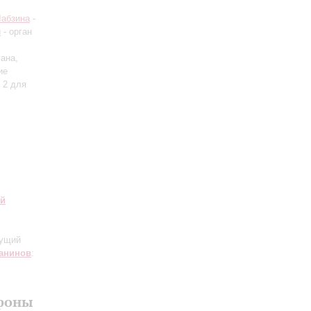
Лабзина
-
й
- орган
гана,
ие
 2 для
ий
дущий
анинов
:
офоны