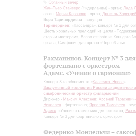
Органный вечер
Жан-Пьер Стайверс
(Нидерланды) - орган;
Лада 
орган;
Мария Коронова
- орган;
Даниэль Зарецки
Вера Таривердиева
- ведущая
Таривердиев
: «Кассандра», концерт № 1 для ор
Шесть хоральных прелюдий из цикла «Подражан
старым мастерам», Basso ostinato из Концерта №
органа, Симфония для органа «Чернобыль»
Рахманинов. Концерт № 3 для
фортепиано с оркестром
Адамс. «Учение о гармонии»
Концерт 8-го абонемента «
Классика. Новое
»
Заслуженный коллектив России академическ
симфонический оркестр филармонии
Дирижер -
Максим Алексеев
;
Арсений Тарасевич-
Николаев
- фортепиано;
Ярослав Тимофеев
- ве
Адамс
: «Учение о гармонии» для оркестра;
Рахм
Концерт № 3 для фортепиано с оркестром
Федерико Мондельчи – сакс