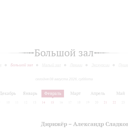
Большой зал
я
Большой зал
Малый зал
Лекции
Экскурсии
Пушк
сегодня 08 августа 2026, суббота
Декабрь
Январь
Февраль
Март
Апрель
Май
9
10
11
12
13
14
15
16
17
18
19
20
21
22
23
Дирижёр – Александр Сладко