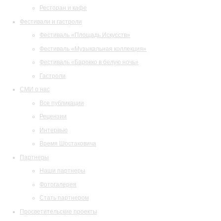
Ресторан и кафе
Фестивали и гастроли
Фестиваль «Площадь Искусств»
Фестиваль «Музыкальная коллекция»
Фестиваль «Барокко в белую ночь»
Гастроли
СМИ о нас
Все публикации
Рецензии
Интервью
Время Шостаковича
Партнеры
Наши партнеры
Фотогалерея
Стать партнером
Просветительские проекты