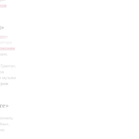
нов
:
й»
вич
»
зитора
армонии
ано;
 Гранта»;
фа
з музыки
тров
:
ге»
ончель
йны»,
 из