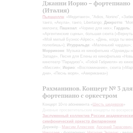
Джанни Иорио – фортепиано
(Италия)
Пьяццолла
: «Медитанго», "Adios, Nonino", «Забв
танго, «Акула», танго, Libertango;
Джиротто
: “Mor
милонга;
Пашкоал
: «Чорино для них»;
Гардель
:
«Аргентинские сцены», большая сюита («Вернуть
«Мой милый Буэнос-Айрес», «День, когда ты мен
полюбишь»);
Итурральде
: «Маленький чардаш»;
Морриконе
: Музыка из кинофильма «Однажды н
Западе», Песня для Елены из кинофильма «Нов
кинотеатр “Парадизо”», «Гобой Габриеля» из кин
«Миссия»;
Иорио
: «Воспоминание», сюита («Мар
дни», «Песнь моря», «Американка»)
Рахманинов. Концерт № 3 для
фортепиано с оркестром
Концерт 10-го абонемента «
Шесть шедевров
»
Дневные просветительские концерты по воскрес
Заслуженный коллектив России академическ
симфонический оркестр филармонии
Дирижёр -
Максим Алексеев
;
Арсений Тарасевич-
Николаев
- фортепиано;
Наталия Энтелис
- веду