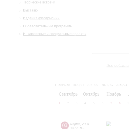
Творческие встречи
Выставки
Издания филармонии
Образовательные программы
Инклюзивные и специальные проекты
Все событи
2019/20
2020/21
2021/22
2022/23
2023/24
2024/25
2025/26
2026/27
Сентябрь
Октябрь
Ноябрь
1
2
3
4
5
6
7
8
03
марта
,
2026
20:00
,
Вт