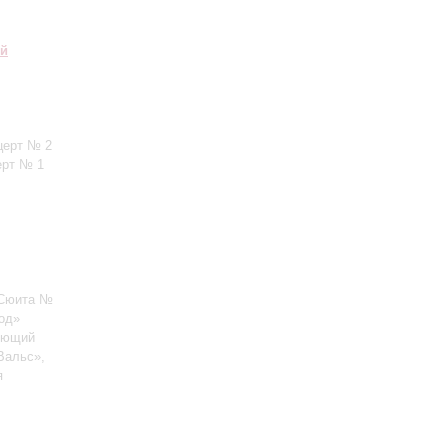
ий
церт № 2
ерт № 1
 Сюита №
вод»
вующий
«Вальс»,
я