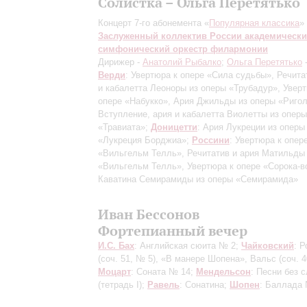
Солистка – Ольга Перетятько
Концерт 7-го абонемента «
Популярная классика
»
Заслуженный коллектив России академическ
симфонический оркестр филармонии
Дирижер -
Анатолий Рыбалко
;
Ольга Перетятько
-
Верди
: Увертюра к опере «Сила судьбы», Речита
и кабалетта Леоноры из оперы «Трубадур», Уверт
опере «Набукко», Ария Джильды из оперы «Ригол
Вступление, ария и кабалетта Виолетты из оперы
«Травиата»;
Доницетти
: Ария Лукреции из оперы
«Лукреция Борджиа»;
Россини
: Увертюра к опер
«Вильгельм Телль», Речитатив и ария Матильды
«Вильгельм Телль», Увертюра к опере «Сорока-в
Каватина Семирамиды из оперы «Семирамида»
Иван Бессонов
Фортепианный вечер
И.С. Бах
: Английская сюита № 2;
Чайковский
: 
(соч. 51, № 5)
, «В манере Шопена», Вальс
(соч. 
Моцарт
: Соната № 14;
Мендельсон
: Песни без 
(тетрадь I)
;
Равель
: Сонатина;
Шопен
: Баллада