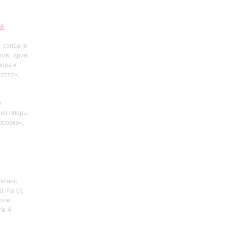
ий
 сопрано
тив, ария
юра к
етто»,
е
 из оперы
оровка»,
Романс
40, № 8)
;
слов
 № 4