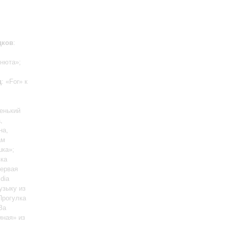
дков
:
Анюта»;
д
: «For» к
енький
,
на,
ам
шка»;
вка
Первая
dia
узыку из
Прогулка
За
мная» из