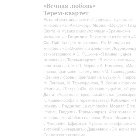
«Вечная любовь»
Терем-квартет
Рота
: «Воспоминание» и «Градиска», музыка из
кинофильма «Амаркорд»;
Мориа
: «Менуэт»;
Гла
Сюита из музыки к мультфильму «Бременские
музыканты»;
Гаврилин
: Тарантелла из балета «
Сен-Прё
: Концерт для голоса;
Ле
: Мелодия из
кинофильма «Мужчина и женщина»;
Лоуэнфель
стихотворению А.С. Пушкина «Я помню чудное
мгновенье»;
Терем-квартет
: «В мире животных»,
фантазия на темы П. Мориа и А. Рамиреса, «Мал
принц», фантазия на тему песни М. Таривердиева
«Вечная любовь», фантазия на музыку Я. Тиерсе
М. Леграна, М. Таривердиева, В. Косма к фильм
«Амели», «Тегеран-43», «Ирония судьбы», «Игру
Датта
: «Аэроплан», креольский вальс (аранжиро
К. Крайенхоффа и Терем-квартета);
Кобаяши
: «
любовь»;
Родригес
: La сumparsita;
Мораэс
: Bom 
tristeza;
Гладков - Терем-квартет
: Фантазия на м
кинофильма «Собака на сене»;
Рота - Иванов
: «
с Феллини»;
Цфасман
: Музыка из кинофильма «
витриной универмага»;
Дашкевич
: «Ой, ночка те
Солдатского реквиема