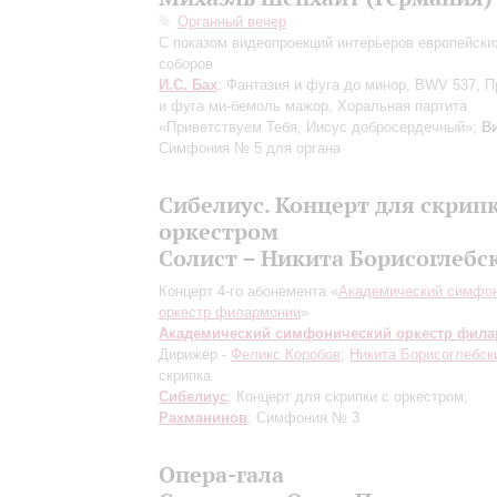
Органный вечер
С показом видеопроекций интерьеров европейски
соборов
И.С. Бах
: Фантазия и фуга до минор, BWV 537, 
и фуга ми-бемоль мажор, Хоральная партита
«Приветствуем Тебя, Иисус добросердечный»;
В
Симфония № 5 для органа
Сибелиус. Концерт для скрипк
оркестром
Солист – Никита Борисоглебс
Концерт 4-го абонемента «
Академический симфо
оркестр филармонии
»
Академический симфонический оркестр фил
Дирижёр -
Феликс Коробов
;
Никита Борисоглебск
скрипка
Сибелиус
: Концерт для скрипки с оркестром;
Рахманинов
: Симфония № 3
Опера-гала