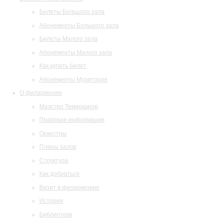
Билеты Большого зала
Абонементы Большого зала
Билеты Малого зала
Абонементы Малого зала
Как купить билет
Абонементы Музитория
О филармонии
Маэстро Темирканов
Правовая информация
Оркестры
Планы залов
Структура
Как добраться
Визит в филармонию
История
Библиотека