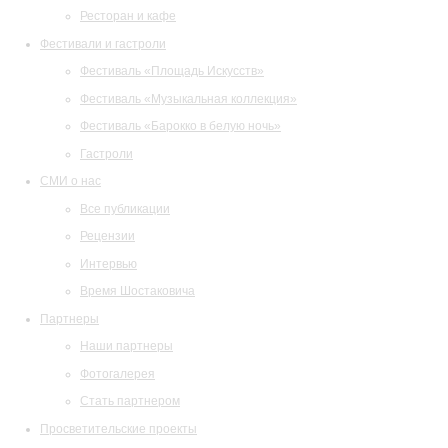
Ресторан и кафе
Фестивали и гастроли
Фестиваль «Площадь Искусств»
Фестиваль «Музыкальная коллекция»
Фестиваль «Барокко в белую ночь»
Гастроли
СМИ о нас
Все публикации
Рецензии
Интервью
Время Шостаковича
Партнеры
Наши партнеры
Фотогалерея
Стать партнером
Просветительские проекты