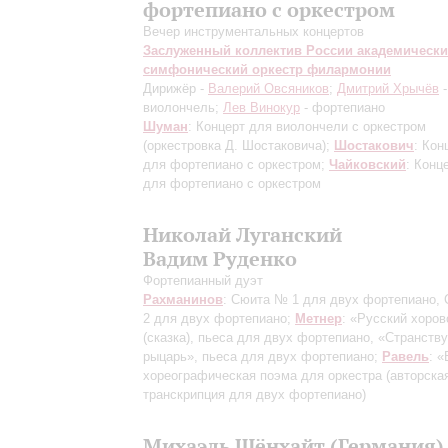
фортепиано с оркестром
Вечер инструментальных концертов
Заслуженный коллектив России академическ
симфонический оркестр филармонии
Дирижёр -
Валерий Овсяников
;
Дмитрий Хрычёв
-
виолончель;
Лев Винокур
- фортепиано
Шуман
: Концерт для виолончели с оркестром
(оркестровка Д. Шостаковича)
;
Шостакович
: Кон
для фортепиано с оркестром;
Чайковский
: Конц
для фортепиано с оркестром
Николай Луганский
Вадим Руденко
Фортепианный дуэт
Рахманинов
: Сюита № 1 для двух фортепиано,
2 для двух фортепиано;
Метнер
: «Русский хоро
(сказка), пьеса для двух фортепиано, «Странст
рыцарь», пьеса для двух фортепиано;
Равель
: 
хореографическая поэма для оркестра
(авторска
транскрипция для двух фортепиано)
Михаэль Шёнхайт (Германия)