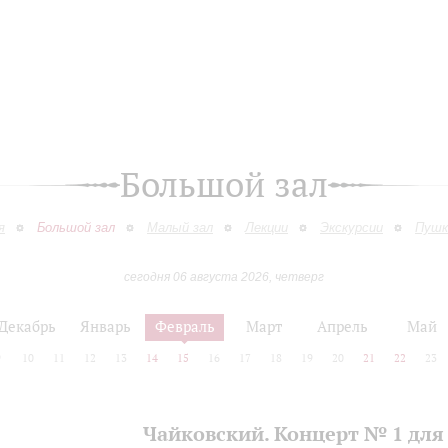
Большой зал
я
Большой зал
Малый зал
Лекции
Экскурсии
Пушк
сегодня 06 августа 2026, четверг
Декабрь
Январь
Февраль
Март
Апрель
Май
9
10
11
12
13
14
15
16
17
18
19
20
21
22
23
Чайковский. Концерт № 1 для