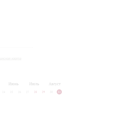
инская карта
Июнь
Июль
Август
24
25
26
27
28
29
30
31