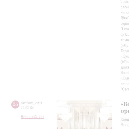
свет
сери
кин
Blue
одно
"Lov
to C
тема
(«Лу
Гер
«Су
(«По
долж
босс
«Сме
кин
"Car
«В
06
октября
,
2024
15:00
,
Вс
ор
Большой зал
Конц
Днев