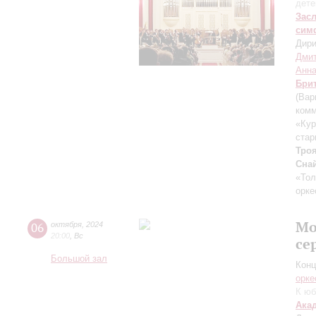
дете
Зас
сим
Дири
Дмит
Анна
Бри
(Вар
комм
«Кур
стар
Тро
Сна
«Тол
орке
Мо
06
октября
,
2024
20:00
,
Вс
се
Большой зал
Конц
орке
К юб
Ака