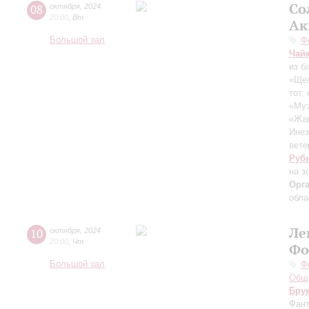
Со
08
октября
,
2024
20:00
,
Вт
Ак
Большой зал
Ф
Чай
из б
«Щел
тот,
«Муз
«Жав
Инез
вете
Руб
на з
Орг
обла
Ле
10
октября
,
2024
20:00
,
Чт
Фо
Большой зал
Ф
Обще
Бру
Фант