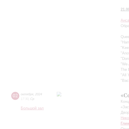
21.0
Анса
Обра
Quee
"Ham
"Kee
"Ano
"Don
"We 
The 
"All
"Bac
«С
02
октября
,
2024
17:30
,
Ср
Конц
«Зас
Большой зал
Двор
Ник
Гли
Отчи