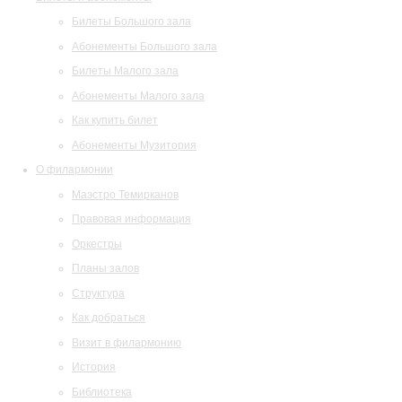
Билеты Большого зала
Абонементы Большого зала
Билеты Малого зала
Абонементы Малого зала
Как купить билет
Абонементы Музитория
О филармонии
Маэстро Темирканов
Правовая информация
Оркестры
Планы залов
Структура
Как добраться
Визит в филармонию
История
Библиотека