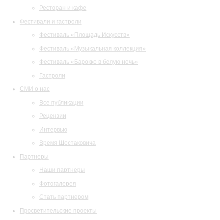
Ресторан и кафе
Фестивали и гастроли
Фестиваль «Площадь Искусств»
Фестиваль «Музыкальная коллекция»
Фестиваль «Барокко в белую ночь»
Гастроли
СМИ о нас
Все публикации
Рецензии
Интервью
Время Шостаковича
Партнеры
Наши партнеры
Фотогалерея
Стать партнером
Просветительские проекты