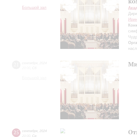
ко
Большой зал
Ака
Дири
Ирин
Кон
симф
Чудр
Орг
насл
Ми
21
сентября
,
2024
20:00
,
Сб
Большой зал
От
25
сентября
,
2024
20:00
,
Ср