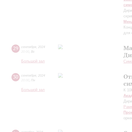
сим
Дири
скри
Мен
Конц
для 
Ма
29
сентября
,
2024
20:00
,
Вс
Ди
Большой зал
Симф
От
30
сентября
,
2024
20:00
,
Пн
си
Большой зал
К 10
Ака
Дири
Рам
Про
орке