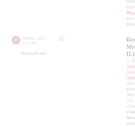
Дири
фор
Моц
для 
рожд
Ко
07
октября
,
2024
20:00
,
Пн
Ме
П.
Большой зал
Ф
Энд
Але
Чай
Нокт
виол
Элег
соч.
«Гоп
Стра
Орг
обла