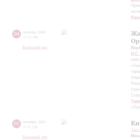
Прем
октя
Рим
Жа
04
октября
,
2024
20:00
,
Пт
Ор
Большой зал
Вер
И.С.
taill
«Гер
тара
Хир
Рока
(тра
Скер
Тар
«Под
Ки
05
октября
,
2024
20:00
,
Сб
Jazz
Мил
Большой зал