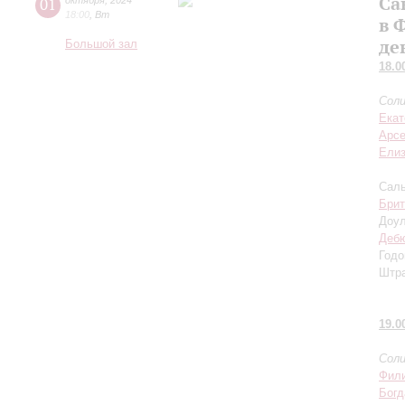
Са
01
октября
,
2024
18:00
,
Вт
в 
де
Большой зал
18.0
Соли
Екат
Арсе
Елиз
Саль
Брит
Доул
Деб
Годо
Штра
19.0
Соли
Фили
Бог