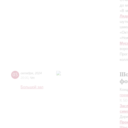
до м
«В м
Ляд
шут
шмел
«Окт
«Ноя
Мус
воро
Прог
колл
Шо
03
октября
,
2024
20:00
,
Чт
фо
Большой зал
Конц
прем
К 50
Зас
сим
Дири
Про
Шос