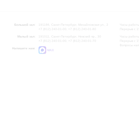
Большой зал:
191186, Санкт-Петербург, Михайловская ул., 2
Часы работы
+7 (812) 240-01-00, +7 (812) 240-01-80
Перерыв с 1
Малый зал:
191011, Санкт-Петербург, Невский пр., 30
Часы работы
+7 (812) 240-01-00, +7 (812) 240-01-70
Перерыв с 1
Вопросы на
Напишите нам:
MAX