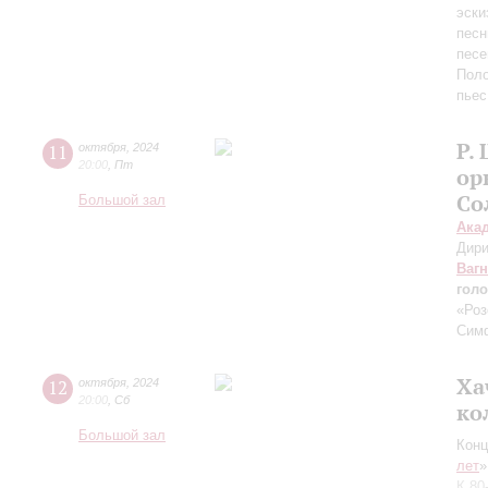
эски
песн
песе
Поло
пьес
Р.
11
октября
,
2024
20:00
,
Пт
ор
Со
Большой зал
Ака
Дири
Ваг
голо
«Роз
Сим
Ха
12
октября
,
2024
20:00
,
Сб
ко
Большой зал
Конц
лет
»
К 80