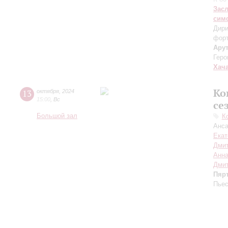
Зас
сим
Дири
фор
Ару
Геро
Хач
Ко
13
октября
,
2024
15:00
,
Вс
се
Большой зал
К
Анса
Екат
Дмит
Анна
Дмит
Пяр
Пьес