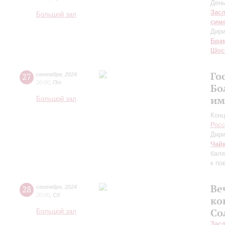
День
Зас
Большой зал
сим
Дири
Бра
Шос
Го
27
сентября
,
2024
20:00
,
Пт
Бо
им
Большой зал
Конц
Росс
Дири
Чай
бале
к по
Ве
28
сентября
,
2024
20:00
,
Сб
ко
Со
Большой зал
Зас